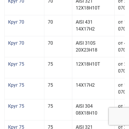
Круг 70
70
AISI 321
от 2
12Х18Н10Т
070,0
Круг 70
70
AISI 431
от 1
14Х17Н2
070,0
Круг 70
70
AISI 310S
от 4
20Х23Н18
070,0
Круг 75
75
12Х18Н10Т
от 2
070,0
Круг 75
75
14Х17Н2
от 1
070,0
Круг 75
75
AISI 304
от 1
08Х18Н10
070,0
Круг 75
75
AISI 321
от 2