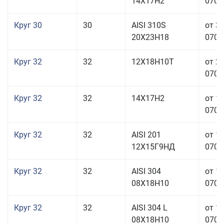
14Х17Н2
070,0
Круг 30
30
AISI 310S
от 3
20Х23Н18
070,0
Круг 32
32
12Х18Н10Т
от 2
070,0
Круг 32
32
14Х17Н2
от 1
070,0
Круг 32
32
AISI 201
от 1
12Х15Г9НД
070,0
Круг 32
32
AISI 304
от 1
08Х18Н10
070,0
Круг 32
32
AISI 304 L
от 1
08Х18Н10
070,0