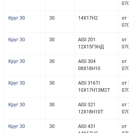
070,0
Круг 30
30
14Х17Н2
от 1
070,0
Круг 30
30
AISI 201
от 1
12Х15Г9НД
070,0
Круг 30
30
AISI 304
от 1
08Х18Н10
070,0
Круг 30
30
AISI 316TI
от 2
10Х17Н13М2Т
070,0
Круг 30
30
AISI 321
от 2
12Х18Н10Т
070,0
Круг 30
30
AISI 431
от 1