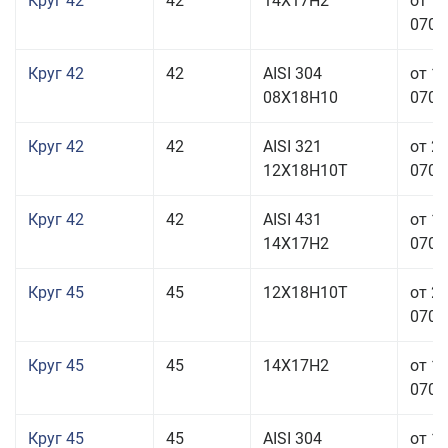
Круг 42
42
14Х17Н2
от 1
070,0
Круг 42
42
AISI 304
от 1
08Х18Н10
070,0
Круг 42
42
AISI 321
от 2
12Х18Н10Т
070,0
Круг 42
42
AISI 431
от 1
14Х17Н2
070,0
Круг 45
45
12Х18Н10Т
от 2
070,0
Круг 45
45
14Х17Н2
от 1
070,0
Круг 45
45
AISI 304
от 1