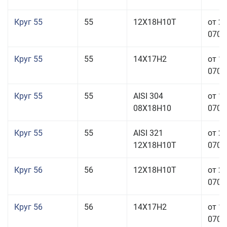
Круг 55
55
12Х18Н10Т
от 2
070,0
Круг 55
55
14Х17Н2
от 1
070,0
Круг 55
55
AISI 304
от 1
08Х18Н10
070,0
Круг 55
55
AISI 321
от 2
12Х18Н10Т
070,0
Круг 56
56
12Х18Н10Т
от 2
070,0
Круг 56
56
14Х17Н2
от 1
070,0