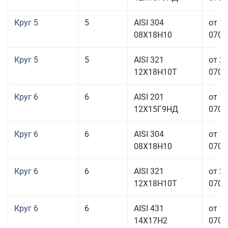
Круг 5
5
AISI 304
от 1
08Х18Н10
070,0
Круг 5
5
AISI 321
от 2
12Х18Н10Т
070,0
Круг 6
6
AISI 201
от 1
12Х15Г9НД
070,0
Круг 6
6
AISI 304
от 1
08Х18Н10
070,0
Круг 6
6
AISI 321
от 2
12Х18Н10Т
070,0
Круг 6
6
AISI 431
от 1
14Х17Н2
070,0