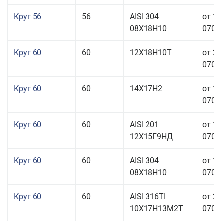
Круг 56
56
AISI 304
от 1
08Х18Н10
070,0
Круг 60
60
12Х18Н10Т
от 2
070,0
Круг 60
60
14Х17Н2
от 1
070,0
Круг 60
60
AISI 201
от 1
12Х15Г9НД
070,0
Круг 60
60
AISI 304
от 1
08Х18Н10
070,0
Круг 60
60
AISI 316TI
от 2
10Х17Н13М2Т
070,0