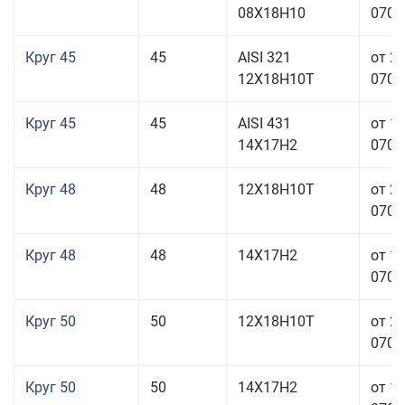
08Х18Н10
070,0
Круг 45
45
AISI 321
от 2
12Х18Н10Т
070,0
Круг 45
45
AISI 431
от 1
14Х17Н2
070,0
Круг 48
48
12Х18Н10Т
от 2
070,0
Круг 48
48
14Х17Н2
от 1
070,0
Круг 50
50
12Х18Н10Т
от 2
070,0
Круг 50
50
14Х17Н2
от 1