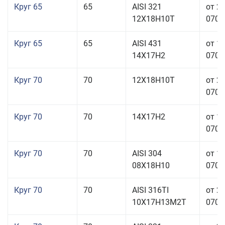
Круг 65
65
AISI 321
от 2
12Х18Н10Т
070,0
Круг 65
65
AISI 431
от 1
14Х17Н2
070,0
Круг 70
70
12Х18Н10Т
от 2
070,0
Круг 70
70
14Х17Н2
от 1
070,0
Круг 70
70
AISI 304
от 1
08Х18Н10
070,0
Круг 70
70
AISI 316TI
от 2
10Х17Н13М2Т
070,0