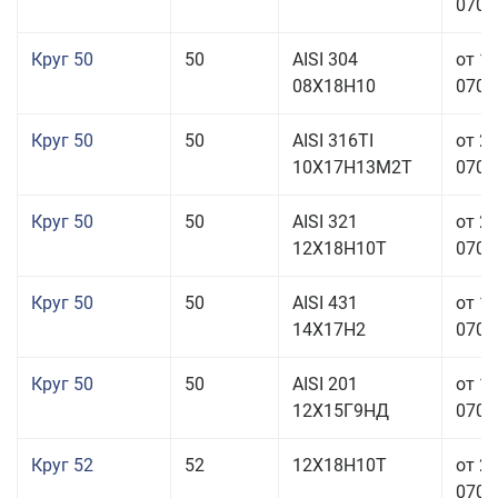
070,0
Круг 50
50
AISI 304
от 1
08Х18Н10
070,0
Круг 50
50
AISI 316TI
от 2
10Х17Н13М2Т
070,0
Круг 50
50
AISI 321
от 2
12Х18Н10Т
070,0
Круг 50
50
AISI 431
от 1
14Х17Н2
070,0
Круг 50
50
AISI 201
от 1
12Х15Г9НД
070,0
Круг 52
52
12Х18Н10Т
от 2
070,0