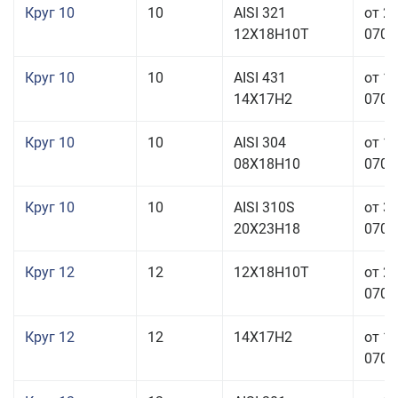
Круг 10
10
AISI 321
от 2
12Х18Н10Т
070,0
Круг 10
10
AISI 431
от 1
14Х17Н2
070,0
Круг 10
10
AISI 304
от 1
08Х18Н10
070,0
Круг 10
10
AISI 310S
от 3
20Х23Н18
070,0
Круг 12
12
12Х18Н10Т
от 2
070,0
Круг 12
12
14Х17Н2
от 1
070,0