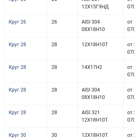
12Х15Г9НД
070,0
Круг 26
26
AISI 304
от 1
08Х18Н10
070,0
Круг 28
28
12Х18Н10Т
от 2
070,0
Круг 28
28
14Х17Н2
от 1
070,0
Круг 28
28
AISI 304
от 1
08Х18Н10
070,0
Круг 28
28
AISI 321
от 2
12Х18Н10Т
070,0
Круг 30
30
12Х18Н10Т
от 2