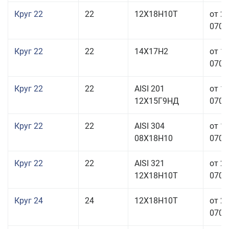
Круг 22
22
12Х18Н10Т
от 2
070,0
Круг 22
22
14Х17Н2
от 1
070,0
Круг 22
22
AISI 201
от 1
12Х15Г9НД
070,0
Круг 22
22
AISI 304
от 1
08Х18Н10
070,0
Круг 22
22
AISI 321
от 2
12Х18Н10Т
070,0
Круг 24
24
12Х18Н10Т
от 2
070,0