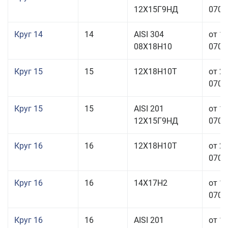
12Х15Г9НД
070,0
Круг 14
14
AISI 304
от 1
08Х18Н10
070,0
Круг 15
15
12Х18Н10Т
от 2
070,0
Круг 15
15
AISI 201
от 1
12Х15Г9НД
070,0
Круг 16
16
12Х18Н10Т
от 2
070,0
Круг 16
16
14Х17Н2
от 1
070,0
Круг 16
16
AISI 201
от 1