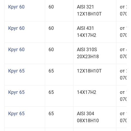
Круг 60
60
AISI 321
от 2
12Х18Н10Т
070,0
Круг 60
60
AISI 431
от 1
14Х17Н2
070,0
Круг 60
60
AISI 310S
от 4
20Х23Н18
070,0
Круг 65
65
12Х18Н10Т
от 2
070,0
Круг 65
65
14Х17Н2
от 1
070,0
Круг 65
65
AISI 304
от 1
08Х18Н10
070,0