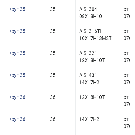
Круг 35
35
AISI 304
от 1
08Х18Н10
070,0
Круг 35
35
AISI 316TI
от 2
10Х17Н13М2Т
070,0
Круг 35
35
AISI 321
от 2
12Х18Н10Т
070,0
Круг 35
35
AISI 431
от 1
14Х17Н2
070,0
Круг 36
36
12Х18Н10Т
от 2
070,0
Круг 36
36
14Х17Н2
от 1
070,0