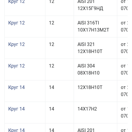
Круг 12
12
AISI 201
от 1
12Х15Г9НД
070,0
Круг 12
12
AISI 316TI
от 2
10Х17Н13М2Т
070,0
Круг 12
12
AISI 321
от 2
12Х18Н10Т
070,0
Круг 12
12
AISI 304
от 1
08Х18Н10
070,0
Круг 14
14
12Х18Н10Т
от 2
070,0
Круг 14
14
14Х17Н2
от 1
070,0
Круг 14
14
AISI 201
от 1