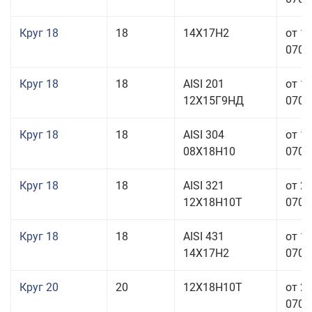
Круг 18
18
14Х17Н2
от 1
070,0
Круг 18
18
AISI 201
от 1
12Х15Г9НД
070,0
Круг 18
18
AISI 304
от 1
08Х18Н10
070,0
Круг 18
18
AISI 321
от 2
12Х18Н10Т
070,0
Круг 18
18
AISI 431
от 1
14Х17Н2
070,0
Круг 20
20
12Х18Н10Т
от 2
070,0