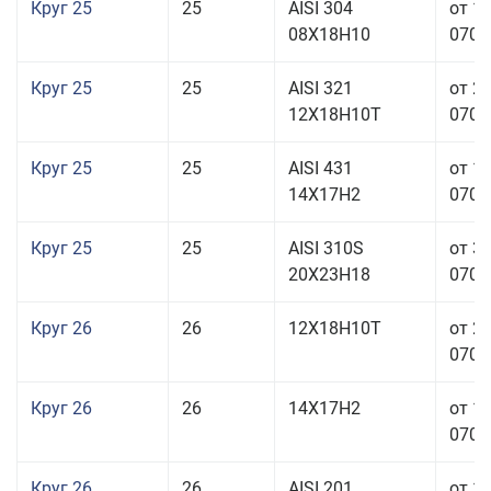
Круг 25
25
AISI 304
от 1
08Х18Н10
070,0
Круг 25
25
AISI 321
от 2
12Х18Н10Т
070,0
Круг 25
25
AISI 431
от 1
14Х17Н2
070,0
Круг 25
25
AISI 310S
от 3
20Х23Н18
070,0
Круг 26
26
12Х18Н10Т
от 2
070,0
Круг 26
26
14Х17Н2
от 1
070,0
Круг 26
26
AISI 201
от 1