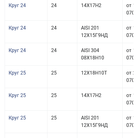
Круг 24
24
14Х17Н2
от 1
070,0
Круг 24
24
AISI 201
от 1
12Х15Г9НД
070,0
Круг 24
24
AISI 304
от 1
08Х18Н10
070,0
Круг 25
25
12Х18Н10Т
от 2
070,0
Круг 25
25
14Х17Н2
от 1
070,0
Круг 25
25
AISI 201
от 1
12Х15Г9НД
070,0