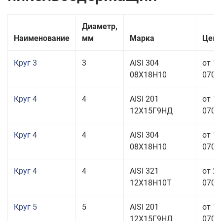
Диаметр,
Наименование
мм
Марка
Цена
Круг 3
3
AISI 304
от 1
08Х18Н10
070,0
Круг 4
4
AISI 201
от 1
12Х15Г9НД
070,0
Круг 4
4
AISI 304
от 1
08Х18Н10
070,0
Круг 4
4
AISI 321
от 2
12Х18Н10Т
070,0
Круг 5
5
AISI 201
от 1
12Х15Г9НД
070,0