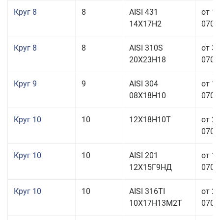
Круг 8
8
AISI 431
от 1
14Х17Н2
070,0
Круг 8
8
AISI 310S
от 3
20Х23Н18
070,0
Круг 9
9
AISI 304
от 1
08Х18Н10
070,0
Круг 10
10
12Х18Н10Т
от 2
070,0
Круг 10
10
AISI 201
от 1
12Х15Г9НД
070,0
Круг 10
10
AISI 316TI
от 2
10Х17Н13М2Т
070,0