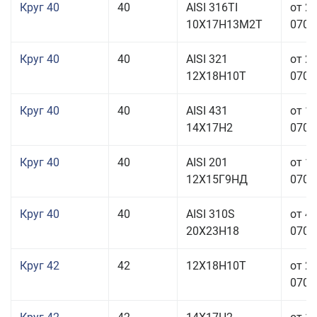
Круг 40
40
AISI 316TI
от 2
10Х17Н13М2Т
070,0
Круг 40
40
AISI 321
от 2
12Х18Н10Т
070,0
Круг 40
40
AISI 431
от 1
14Х17Н2
070,0
Круг 40
40
AISI 201
от 1
12Х15Г9НД
070,0
Круг 40
40
AISI 310S
от 4
20Х23Н18
070,0
Круг 42
42
12Х18Н10Т
от 2
070,0