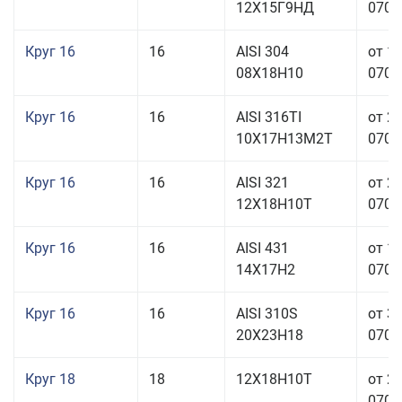
12Х15Г9НД
070,0
Круг 16
16
AISI 304
от 1
08Х18Н10
070,0
Круг 16
16
AISI 316TI
от 2
10Х17Н13М2Т
070,0
Круг 16
16
AISI 321
от 2
12Х18Н10Т
070,0
Круг 16
16
AISI 431
от 1
14Х17Н2
070,0
Круг 16
16
AISI 310S
от 3
20Х23Н18
070,0
Круг 18
18
12Х18Н10Т
от 2
070,0