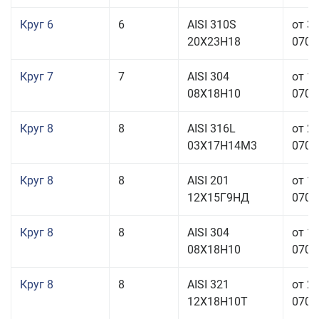
Круг 6
6
AISI 310S
от 3
20Х23Н18
070,0
Круг 7
7
AISI 304
от 1
08Х18Н10
070,0
Круг 8
8
AISI 316L
от 2
03Х17Н14М3
070,0
Круг 8
8
AISI 201
от 1
12Х15Г9НД
070,0
Круг 8
8
AISI 304
от 1
08Х18Н10
070,0
Круг 8
8
AISI 321
от 2
12Х18Н10Т
070,0