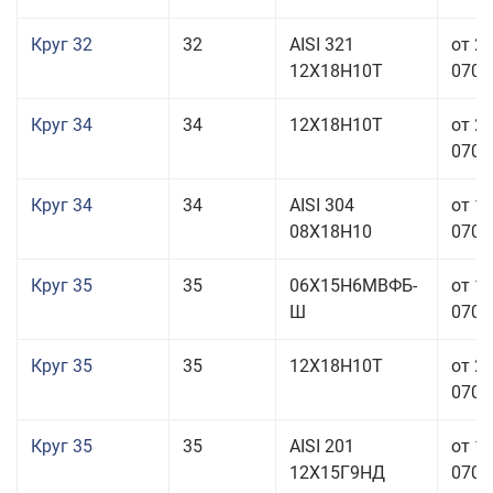
Круг 32
32
AISI 321
от 2
12Х18Н10Т
070,0
Круг 34
34
12Х18Н10Т
от 2
070,0
Круг 34
34
AISI 304
от 1
08Х18Н10
070,0
Круг 35
35
06Х15Н6МВФБ-
от 1
Ш
070,0
Круг 35
35
12Х18Н10Т
от 2
070,0
Круг 35
35
AISI 201
от 1
12Х15Г9НД
070,0