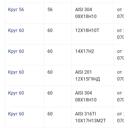
Круг 56
56
AISI 304
от 1
08Х18Н10
070,0
Круг 60
60
12Х18Н10Т
от 2
070,0
Круг 60
60
14Х17Н2
от 1
070,0
Круг 60
60
AISI 201
от 1
12Х15Г9НД
070,0
Круг 60
60
AISI 304
от 1
08Х18Н10
070,0
Круг 60
60
AISI 316TI
от 2
10Х17Н13М2Т
070,0