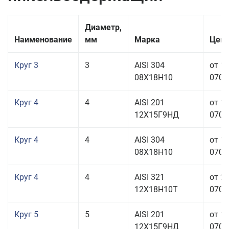
Диаметр,
Наименование
мм
Марка
Цена
Круг 3
3
AISI 304
от 1
08Х18Н10
070,0
Круг 4
4
AISI 201
от 1
12Х15Г9НД
070,0
Круг 4
4
AISI 304
от 1
08Х18Н10
070,0
Круг 4
4
AISI 321
от 2
12Х18Н10Т
070,0
Круг 5
5
AISI 201
от 1
12Х15Г9НД
070,0