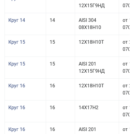
12Х15Г9НД
070,0
Круг 14
14
AISI 304
от 1
08Х18Н10
070,0
Круг 15
15
12Х18Н10Т
от 2
070,0
Круг 15
15
AISI 201
от 1
12Х15Г9НД
070,0
Круг 16
16
12Х18Н10Т
от 2
070,0
Круг 16
16
14Х17Н2
от 1
070,0
Круг 16
16
AISI 201
от 1