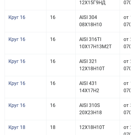
12Х15Г9НД
070,0
Круг 16
16
AISI 304
от 1
08Х18Н10
070,0
Круг 16
16
AISI 316TI
от 2
10Х17Н13М2Т
070,0
Круг 16
16
AISI 321
от 2
12Х18Н10Т
070,0
Круг 16
16
AISI 431
от 1
14Х17Н2
070,0
Круг 16
16
AISI 310S
от 3
20Х23Н18
070,0
Круг 18
18
12Х18Н10Т
от 2
070,0