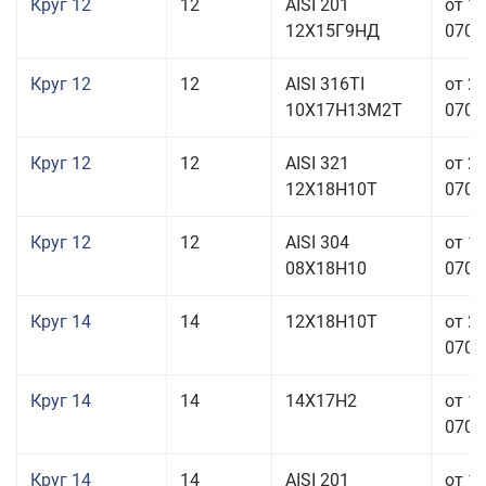
Круг 12
12
AISI 201
от 1
12Х15Г9НД
070,0
Круг 12
12
AISI 316TI
от 2
10Х17Н13М2Т
070,0
Круг 12
12
AISI 321
от 2
12Х18Н10Т
070,0
Круг 12
12
AISI 304
от 1
08Х18Н10
070,0
Круг 14
14
12Х18Н10Т
от 2
070,0
Круг 14
14
14Х17Н2
от 1
070,0
Круг 14
14
AISI 201
от 1