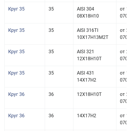
Круг 35
35
AISI 304
от 1
08Х18Н10
070,0
Круг 35
35
AISI 316TI
от 2
10Х17Н13М2Т
070,0
Круг 35
35
AISI 321
от 2
12Х18Н10Т
070,0
Круг 35
35
AISI 431
от 1
14Х17Н2
070,0
Круг 36
36
12Х18Н10Т
от 2
070,0
Круг 36
36
14Х17Н2
от 1
070,0