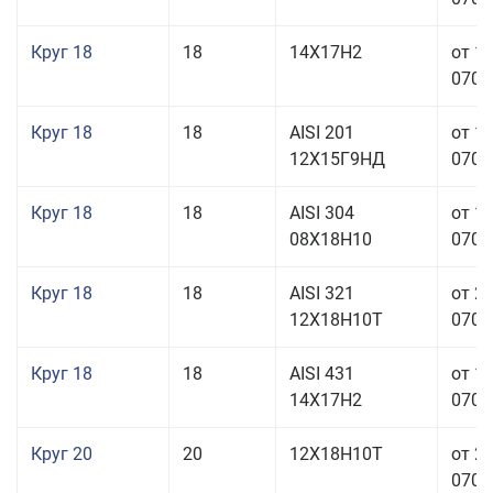
Круг 18
18
14Х17Н2
от 1
070,0
Круг 18
18
AISI 201
от 1
12Х15Г9НД
070,0
Круг 18
18
AISI 304
от 1
08Х18Н10
070,0
Круг 18
18
AISI 321
от 2
12Х18Н10Т
070,0
Круг 18
18
AISI 431
от 1
14Х17Н2
070,0
Круг 20
20
12Х18Н10Т
от 2
070,0