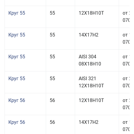
Круг 55
55
12Х18Н10Т
от 2
070,0
Круг 55
55
14Х17Н2
от 1
070,0
Круг 55
55
AISI 304
от 1
08Х18Н10
070,0
Круг 55
55
AISI 321
от 2
12Х18Н10Т
070,0
Круг 56
56
12Х18Н10Т
от 2
070,0
Круг 56
56
14Х17Н2
от 1
070,0