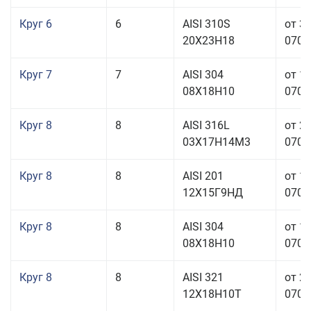
Круг 6
6
AISI 310S
от 3
20Х23Н18
070,0
Круг 7
7
AISI 304
от 1
08Х18Н10
070,0
Круг 8
8
AISI 316L
от 2
03Х17Н14М3
070,0
Круг 8
8
AISI 201
от 1
12Х15Г9НД
070,0
Круг 8
8
AISI 304
от 1
08Х18Н10
070,0
Круг 8
8
AISI 321
от 2
12Х18Н10Т
070,0