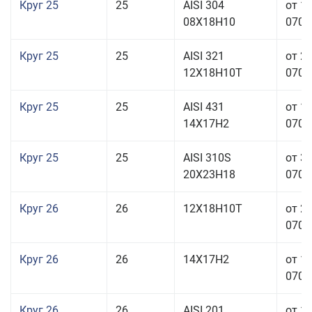
Круг 25
25
AISI 304
от 1
08Х18Н10
070,0
Круг 25
25
AISI 321
от 2
12Х18Н10Т
070,0
Круг 25
25
AISI 431
от 1
14Х17Н2
070,0
Круг 25
25
AISI 310S
от 3
20Х23Н18
070,0
Круг 26
26
12Х18Н10Т
от 2
070,0
Круг 26
26
14Х17Н2
от 1
070,0
Круг 26
26
AISI 201
от 1