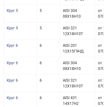
Круг 5
5
AISI 304
от 1
08Х18Н10
070,0
Круг 5
5
AISI 321
от 2
12Х18Н10Т
070,0
Круг 6
6
AISI 201
от 1
12Х15Г9НД
070,0
Круг 6
6
AISI 304
от 1
08Х18Н10
070,0
Круг 6
6
AISI 321
от 2
12Х18Н10Т
070,0
Круг 6
6
AISI 431
от 1
14Х17Н2
070,0