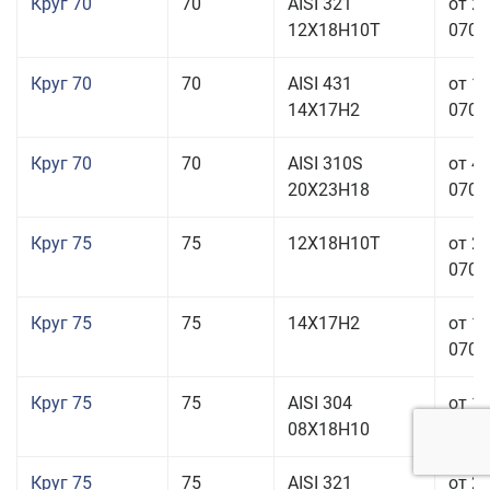
Круг 70
70
AISI 321
от 2
12Х18Н10Т
070,0
Круг 70
70
AISI 431
от 1
14Х17Н2
070,0
Круг 70
70
AISI 310S
от 4
20Х23Н18
070,0
Круг 75
75
12Х18Н10Т
от 2
070,0
Круг 75
75
14Х17Н2
от 1
070,0
Круг 75
75
AISI 304
от 1
08Х18Н10
070,0
Круг 75
75
AISI 321
от 2