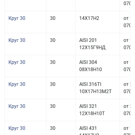
070,0
Круг 30
30
14Х17Н2
от 1
070,0
Круг 30
30
AISI 201
от 1
12Х15Г9НД
070,0
Круг 30
30
AISI 304
от 1
08Х18Н10
070,0
Круг 30
30
AISI 316TI
от 2
10Х17Н13М2Т
070,0
Круг 30
30
AISI 321
от 2
12Х18Н10Т
070,0
Круг 30
30
AISI 431
от 1