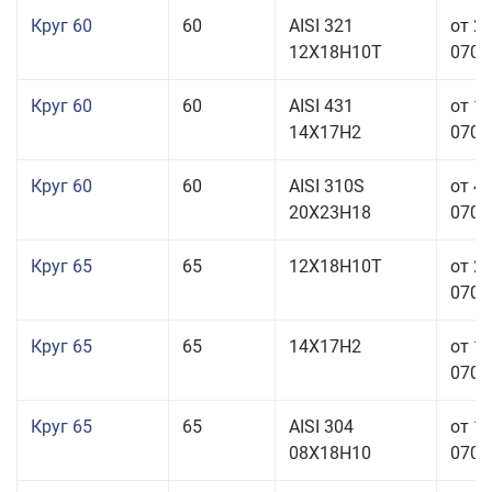
Круг 60
60
AISI 321
от 2
12Х18Н10Т
070,0
Круг 60
60
AISI 431
от 1
14Х17Н2
070,0
Круг 60
60
AISI 310S
от 4
20Х23Н18
070,0
Круг 65
65
12Х18Н10Т
от 2
070,0
Круг 65
65
14Х17Н2
от 1
070,0
Круг 65
65
AISI 304
от 1
08Х18Н10
070,0