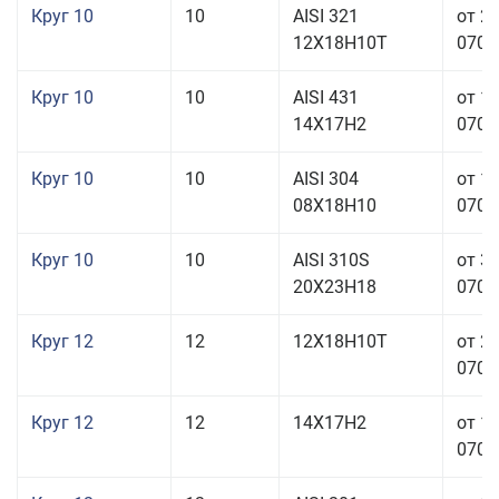
Круг 10
10
AISI 321
от 2
12Х18Н10Т
070,0
Круг 10
10
AISI 431
от 1
14Х17Н2
070,0
Круг 10
10
AISI 304
от 1
08Х18Н10
070,0
Круг 10
10
AISI 310S
от 3
20Х23Н18
070,0
Круг 12
12
12Х18Н10Т
от 2
070,0
Круг 12
12
14Х17Н2
от 1
070,0