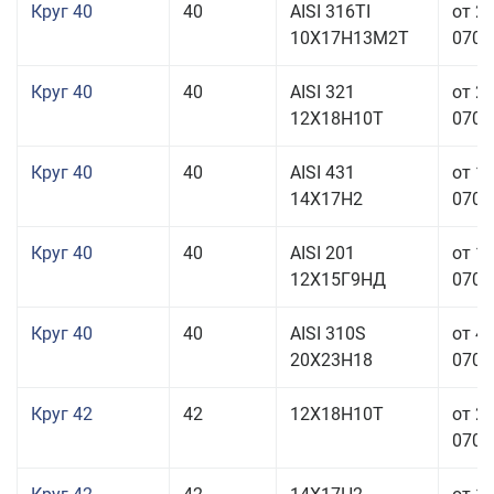
Круг 40
40
AISI 316TI
от 2
10Х17Н13М2Т
070,0
Круг 40
40
AISI 321
от 2
12Х18Н10Т
070,0
Круг 40
40
AISI 431
от 1
14Х17Н2
070,0
Круг 40
40
AISI 201
от 1
12Х15Г9НД
070,0
Круг 40
40
AISI 310S
от 4
20Х23Н18
070,0
Круг 42
42
12Х18Н10Т
от 2
070,0