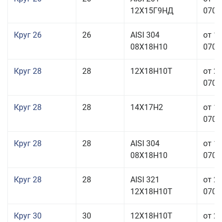
12Х15Г9НД
070,0
Круг 26
26
AISI 304
от 1
08Х18Н10
070,0
Круг 28
28
12Х18Н10Т
от 2
070,0
Круг 28
28
14Х17Н2
от 1
070,0
Круг 28
28
AISI 304
от 1
08Х18Н10
070,0
Круг 28
28
AISI 321
от 2
12Х18Н10Т
070,0
Круг 30
30
12Х18Н10Т
от 2