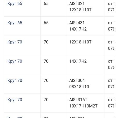
Круг 65
65
AISI 321
от 2
12Х18Н10Т
070,0
Круг 65
65
AISI 431
от 1
14Х17Н2
070,0
Круг 70
70
12Х18Н10Т
от 2
070,0
Круг 70
70
14Х17Н2
от 1
070,0
Круг 70
70
AISI 304
от 1
08Х18Н10
070,0
Круг 70
70
AISI 316TI
от 2
10Х17Н13М2Т
070,0