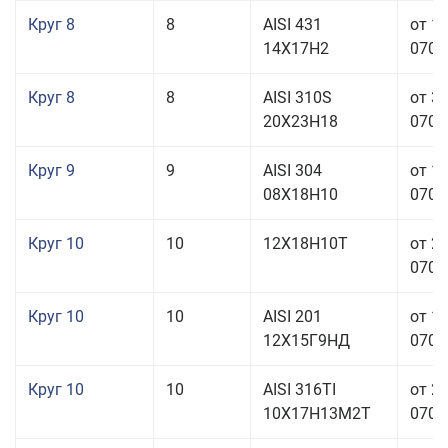
Круг 8
8
AISI 431
от 1
14Х17Н2
070,0
Круг 8
8
AISI 310S
от 3
20Х23Н18
070,0
Круг 9
9
AISI 304
от 1
08Х18Н10
070,0
Круг 10
10
12Х18Н10Т
от 2
070,0
Круг 10
10
AISI 201
от 1
12Х15Г9НД
070,0
Круг 10
10
AISI 316TI
от 2
10Х17Н13М2Т
070,0