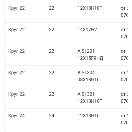
Круг 22
22
12Х18Н10Т
от 2
070,0
Круг 22
22
14Х17Н2
от 1
070,0
Круг 22
22
AISI 201
от 1
12Х15Г9НД
070,0
Круг 22
22
AISI 304
от 1
08Х18Н10
070,0
Круг 22
22
AISI 321
от 2
12Х18Н10Т
070,0
Круг 24
24
12Х18Н10Т
от 2
070,0