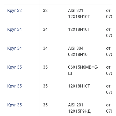
Круг 32
32
AISI 321
от 2
12Х18Н10Т
070,0
Круг 34
34
12Х18Н10Т
от 2
070,0
Круг 34
34
AISI 304
от 1
08Х18Н10
070,0
Круг 35
35
06Х15Н6МВФБ-
от 1
Ш
070,0
Круг 35
35
12Х18Н10Т
от 2
070,0
Круг 35
35
AISI 201
от 1
12Х15Г9НД
070,0