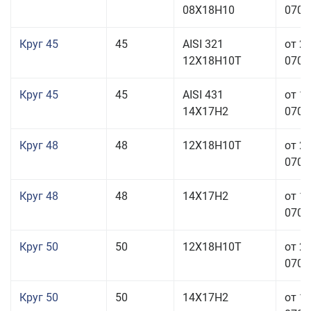
08Х18Н10
070,0
Круг 45
45
AISI 321
от 2
12Х18Н10Т
070,0
Круг 45
45
AISI 431
от 1
14Х17Н2
070,0
Круг 48
48
12Х18Н10Т
от 2
070,0
Круг 48
48
14Х17Н2
от 1
070,0
Круг 50
50
12Х18Н10Т
от 2
070,0
Круг 50
50
14Х17Н2
от 1