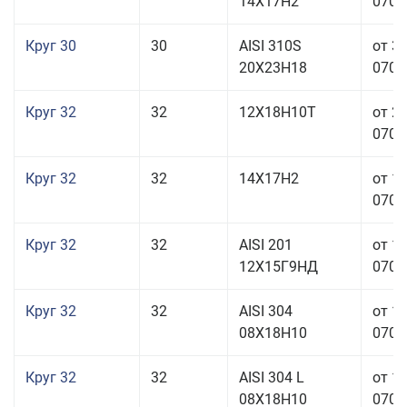
14Х17Н2
070,0
Круг 30
30
AISI 310S
от 3
20Х23Н18
070,0
Круг 32
32
12Х18Н10Т
от 2
070,0
Круг 32
32
14Х17Н2
от 1
070,0
Круг 32
32
AISI 201
от 1
12Х15Г9НД
070,0
Круг 32
32
AISI 304
от 1
08Х18Н10
070,0
Круг 32
32
AISI 304 L
от 1
08Х18Н10
070,0