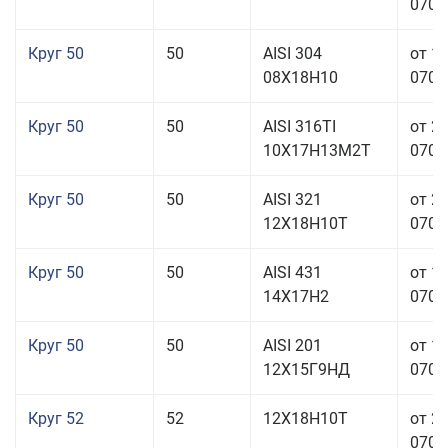
070,0
Круг 50
50
AISI 304
от 1
08Х18Н10
070,0
Круг 50
50
AISI 316TI
от 2
10Х17Н13М2Т
070,0
Круг 50
50
AISI 321
от 2
12Х18Н10Т
070,0
Круг 50
50
AISI 431
от 1
14Х17Н2
070,0
Круг 50
50
AISI 201
от 1
12Х15Г9НД
070,0
Круг 52
52
12Х18Н10Т
от 2
070,0