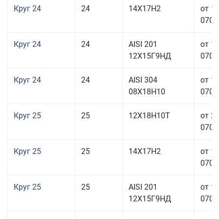
Круг 24
24
14Х17Н2
от 1
070,0
Круг 24
24
AISI 201
от 1
12Х15Г9НД
070,0
Круг 24
24
AISI 304
от 1
08Х18Н10
070,0
Круг 25
25
12Х18Н10Т
от 2
070,0
Круг 25
25
14Х17Н2
от 1
070,0
Круг 25
25
AISI 201
от 1
12Х15Г9НД
070,0