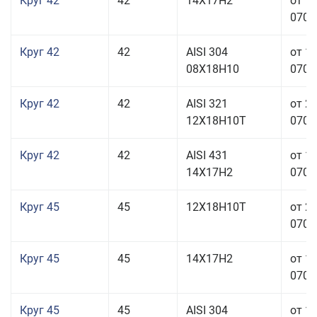
Круг 42
42
14Х17Н2
от 1
070,0
Круг 42
42
AISI 304
от 1
08Х18Н10
070,0
Круг 42
42
AISI 321
от 2
12Х18Н10Т
070,0
Круг 42
42
AISI 431
от 1
14Х17Н2
070,0
Круг 45
45
12Х18Н10Т
от 2
070,0
Круг 45
45
14Х17Н2
от 1
070,0
Круг 45
45
AISI 304
от 1