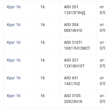
Круг 16
16
AISI 201
от 1
12Х15Г9НД
070,0
Круг 16
16
AISI 304
от 1
08Х18Н10
070,0
Круг 16
16
AISI 316TI
от 2
10Х17Н13М2Т
070,0
Круг 16
16
AISI 321
от 2
12Х18Н10Т
070,0
Круг 16
16
AISI 431
от 1
14Х17Н2
070,0
Круг 16
16
AISI 310S
от 3
20Х23Н18
070,0