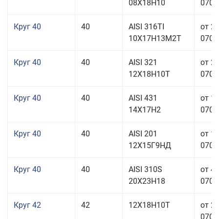
08Х18Н10
070,0
Круг 40
40
AISI 316TI
от 2
10Х17Н13М2Т
070,0
Круг 40
40
AISI 321
от 2
12Х18Н10Т
070,0
Круг 40
40
AISI 431
от 1
14Х17Н2
070,0
Круг 40
40
AISI 201
от 1
12Х15Г9НД
070,0
Круг 40
40
AISI 310S
от 4
20Х23Н18
070,0
Круг 42
42
12Х18Н10Т
от 2
070,0