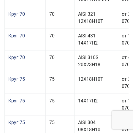
Круг 70
70
AISI 321
от 2
12Х18Н10Т
070,0
Круг 70
70
AISI 431
от 1
14Х17Н2
070,0
Круг 70
70
AISI 310S
от 4
20Х23Н18
070,0
Круг 75
75
12Х18Н10Т
от 2
070,0
Круг 75
75
14Х17Н2
от 1
070,0
Круг 75
75
AISI 304
от 1
08Х18Н10
070,0