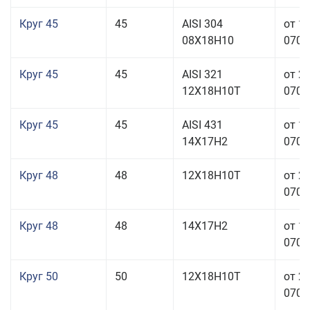
Круг 45
45
AISI 304
от 1
08Х18Н10
070,0
Круг 45
45
AISI 321
от 2
12Х18Н10Т
070,0
Круг 45
45
AISI 431
от 1
14Х17Н2
070,0
Круг 48
48
12Х18Н10Т
от 2
070,0
Круг 48
48
14Х17Н2
от 1
070,0
Круг 50
50
12Х18Н10Т
от 2
070,0