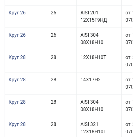
Круг 26
26
AISI 201
от 1
12Х15Г9НД
070,0
Круг 26
26
AISI 304
от 1
08Х18Н10
070,0
Круг 28
28
12Х18Н10Т
от 2
070,0
Круг 28
28
14Х17Н2
от 1
070,0
Круг 28
28
AISI 304
от 1
08Х18Н10
070,0
Круг 28
28
AISI 321
от 2
12Х18Н10Т
070,0