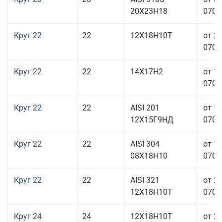
20Х23Н18
070,0
Круг 22
22
12Х18Н10Т
от 2
070,0
Круг 22
22
14Х17Н2
от 1
070,0
Круг 22
22
AISI 201
от 1
12Х15Г9НД
070,0
Круг 22
22
AISI 304
от 1
08Х18Н10
070,0
Круг 22
22
AISI 321
от 2
12Х18Н10Т
070,0
Круг 24
24
12Х18Н10Т
от 2