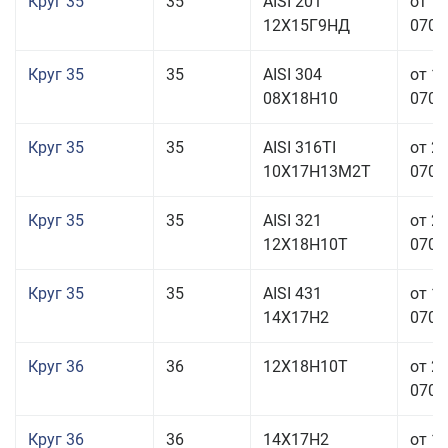
Круг 35
35
AISI 201
от 1
12Х15Г9НД
070,0
Круг 35
35
AISI 304
от 1
08Х18Н10
070,0
Круг 35
35
AISI 316TI
от 2
10Х17Н13М2Т
070,0
Круг 35
35
AISI 321
от 2
12Х18Н10Т
070,0
Круг 35
35
AISI 431
от 1
14Х17Н2
070,0
Круг 36
36
12Х18Н10Т
от 2
070,0
Круг 36
36
14Х17Н2
от 1