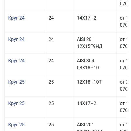
070,0
Круг 24
24
14Х17Н2
от 1
070,0
Круг 24
24
AISI 201
от 1
12Х15Г9НД
070,0
Круг 24
24
AISI 304
от 1
08Х18Н10
070,0
Круг 25
25
12Х18Н10Т
от 2
070,0
Круг 25
25
14Х17Н2
от 1
070,0
Круг 25
25
AISI 201
от 1