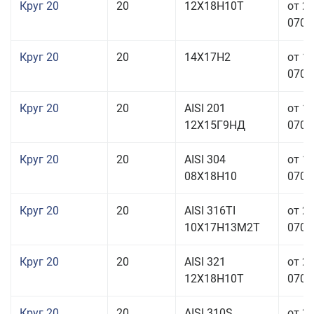
Круг 20
20
12Х18Н10Т
от 2
070,0
Круг 20
20
14Х17Н2
от 1
070,0
Круг 20
20
AISI 201
от 1
12Х15Г9НД
070,0
Круг 20
20
AISI 304
от 1
08Х18Н10
070,0
Круг 20
20
AISI 316TI
от 2
10Х17Н13М2Т
070,0
Круг 20
20
AISI 321
от 2
12Х18Н10Т
070,0
Круг 20
20
AISI 310S
от 3