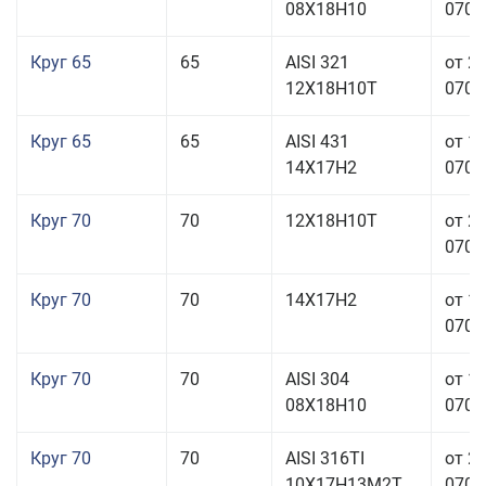
08Х18Н10
070,0
Круг 65
65
AISI 321
от 2
12Х18Н10Т
070,0
Круг 65
65
AISI 431
от 1
14Х17Н2
070,0
Круг 70
70
12Х18Н10Т
от 2
070,0
Круг 70
70
14Х17Н2
от 1
070,0
Круг 70
70
AISI 304
от 1
08Х18Н10
070,0
Круг 70
70
AISI 316TI
от 2
10Х17Н13М2Т
070,0