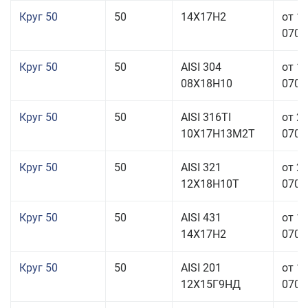
Круг 50
50
14Х17Н2
от 1
070,0
Круг 50
50
AISI 304
от 1
08Х18Н10
070,0
Круг 50
50
AISI 316TI
от 2
10Х17Н13М2Т
070,0
Круг 50
50
AISI 321
от 2
12Х18Н10Т
070,0
Круг 50
50
AISI 431
от 1
14Х17Н2
070,0
Круг 50
50
AISI 201
от 1
12Х15Г9НД
070,0