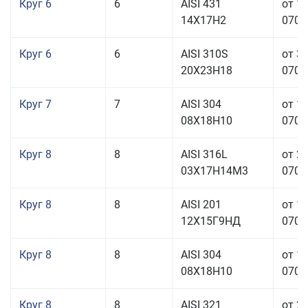
Круг 6
6
AISI 431
от 1
14Х17Н2
070,0
Круг 6
6
AISI 310S
от 3
20Х23Н18
070,0
Круг 7
7
AISI 304
от 1
08Х18Н10
070,0
Круг 8
8
AISI 316L
от 2
03Х17Н14М3
070,0
Круг 8
8
AISI 201
от 1
12Х15Г9НД
070,0
Круг 8
8
AISI 304
от 1
08Х18Н10
070,0
Круг 8
8
AISI 321
от 2