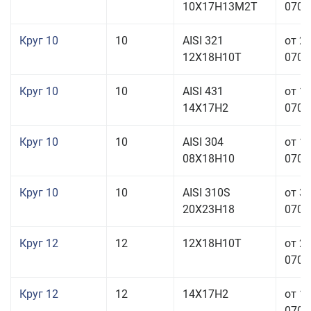
10Х17Н13М2Т
070,0
Круг 10
10
AISI 321
от 2
12Х18Н10Т
070,0
Круг 10
10
AISI 431
от 1
14Х17Н2
070,0
Круг 10
10
AISI 304
от 1
08Х18Н10
070,0
Круг 10
10
AISI 310S
от 3
20Х23Н18
070,0
Круг 12
12
12Х18Н10Т
от 2
070,0
Круг 12
12
14Х17Н2
от 1
070,0