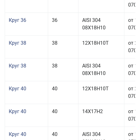
070,0
Круг 36
36
AISI 304
от 1
08Х18Н10
070,0
Круг 38
38
12Х18Н10Т
от 2
070,0
Круг 38
38
AISI 304
от 1
08Х18Н10
070,0
Круг 40
40
12Х18Н10Т
от 2
070,0
Круг 40
40
14Х17Н2
от 1
070,0
Круг 40
40
AISI 304
от 1