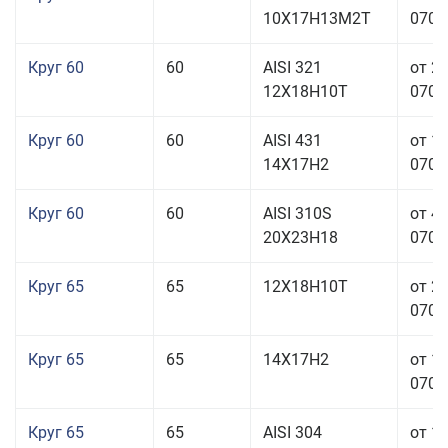
10Х17Н13М2Т
070,0
Круг 60
60
AISI 321
от 2
12Х18Н10Т
070,0
Круг 60
60
AISI 431
от 1
14Х17Н2
070,0
Круг 60
60
AISI 310S
от 4
20Х23Н18
070,0
Круг 65
65
12Х18Н10Т
от 2
070,0
Круг 65
65
14Х17Н2
от 1
070,0
Круг 65
65
AISI 304
от 1