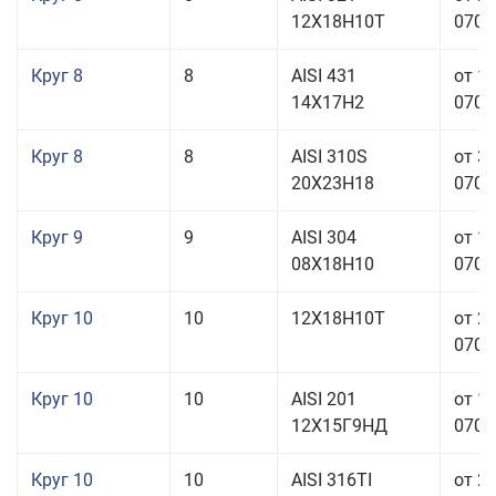
12Х18Н10Т
070,0
Круг 8
8
AISI 431
от 1
14Х17Н2
070,0
Круг 8
8
AISI 310S
от 3
20Х23Н18
070,0
Круг 9
9
AISI 304
от 1
08Х18Н10
070,0
Круг 10
10
12Х18Н10Т
от 2
070,0
Круг 10
10
AISI 201
от 1
12Х15Г9НД
070,0
Круг 10
10
AISI 316TI
от 2