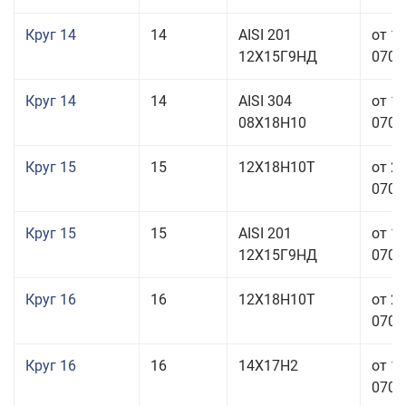
Круг 14
14
AISI 201
от 1
12Х15Г9НД
070,0
Круг 14
14
AISI 304
от 1
08Х18Н10
070,0
Круг 15
15
12Х18Н10Т
от 2
070,0
Круг 15
15
AISI 201
от 1
12Х15Г9НД
070,0
Круг 16
16
12Х18Н10Т
от 2
070,0
Круг 16
16
14Х17Н2
от 1
070,0