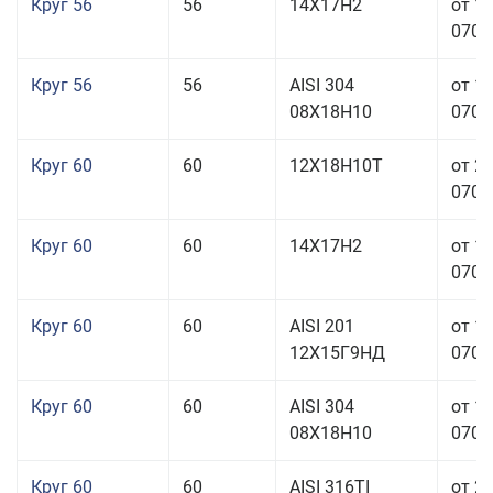
Круг 56
56
14Х17Н2
от 1
070,0
Круг 56
56
AISI 304
от 1
08Х18Н10
070,0
Круг 60
60
12Х18Н10Т
от 2
070,0
Круг 60
60
14Х17Н2
от 1
070,0
Круг 60
60
AISI 201
от 1
12Х15Г9НД
070,0
Круг 60
60
AISI 304
от 1
08Х18Н10
070,0
Круг 60
60
AISI 316TI
от 2