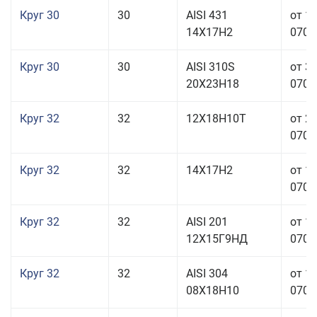
Круг 30
30
AISI 431
от 1
14Х17Н2
070,0
Круг 30
30
AISI 310S
от 3
20Х23Н18
070,0
Круг 32
32
12Х18Н10Т
от 2
070,0
Круг 32
32
14Х17Н2
от 1
070,0
Круг 32
32
AISI 201
от 1
12Х15Г9НД
070,0
Круг 32
32
AISI 304
от 1
08Х18Н10
070,0