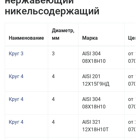
нержавеющий
никельсодержащий
Диаметр,
Наименование
мм
Марка
Цена
Круг 3
3
AISI 304
от 1
08Х18Н10
070,0
Круг 4
4
AISI 201
от 1
12Х15Г9НД
070,0
Круг 4
4
AISI 304
от 1
08Х18Н10
070,0
Круг 4
4
AISI 321
от 2
12Х18Н10Т
070,0