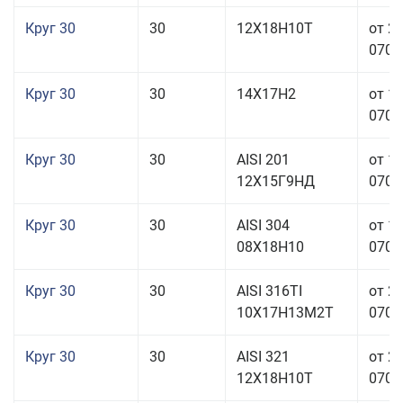
Круг 30
30
12Х18Н10Т
от 2
070,0
Круг 30
30
14Х17Н2
от 1
070,0
Круг 30
30
AISI 201
от 1
12Х15Г9НД
070,0
Круг 30
30
AISI 304
от 1
08Х18Н10
070,0
Круг 30
30
AISI 316TI
от 2
10Х17Н13М2Т
070,0
Круг 30
30
AISI 321
от 2
12Х18Н10Т
070,0