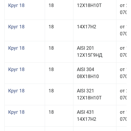
Круг 18
18
12Х18Н10Т
от 2
070,0
Круг 18
18
14Х17Н2
от 1
070,0
Круг 18
18
AISI 201
от 1
12Х15Г9НД
070,0
Круг 18
18
AISI 304
от 1
08Х18Н10
070,0
Круг 18
18
AISI 321
от 2
12Х18Н10Т
070,0
Круг 18
18
AISI 431
от 1
14Х17Н2
070,0