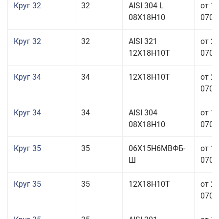
Круг 32
32
AISI 304 L
от 1
08Х18Н10
070,0
Круг 32
32
AISI 321
от 2
12Х18Н10Т
070,0
Круг 34
34
12Х18Н10Т
от 2
070,0
Круг 34
34
AISI 304
от 1
08Х18Н10
070,0
Круг 35
35
06Х15Н6МВФБ-
от 1
Ш
070,0
Круг 35
35
12Х18Н10Т
от 2
070,0