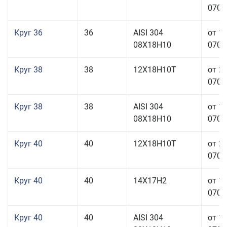
070,0
Круг 36
36
AISI 304
от 1
08Х18Н10
070,0
Круг 38
38
12Х18Н10Т
от 2
070,0
Круг 38
38
AISI 304
от 1
08Х18Н10
070,0
Круг 40
40
12Х18Н10Т
от 2
070,0
Круг 40
40
14Х17Н2
от 1
070,0
Круг 40
40
AISI 304
от 1