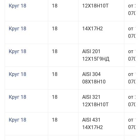
Круг 18
18
12Х18Н10Т
от 2
070,0
Круг 18
18
14Х17Н2
от 1
070,0
Круг 18
18
AISI 201
от 1
12Х15Г9НД
070,0
Круг 18
18
AISI 304
от 1
08Х18Н10
070,0
Круг 18
18
AISI 321
от 2
12Х18Н10Т
070,0
Круг 18
18
AISI 431
от 1
14Х17Н2
070,0