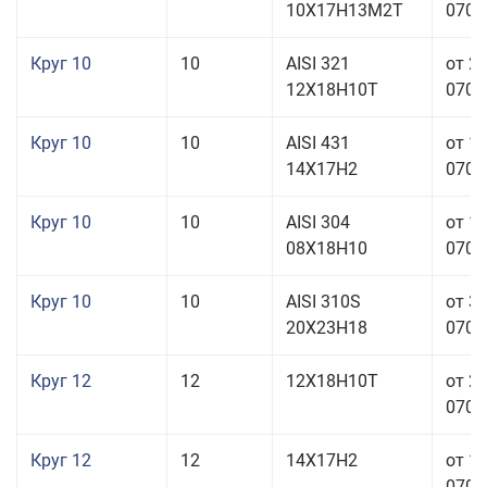
10Х17Н13М2Т
070,0
Круг 10
10
AISI 321
от 2
12Х18Н10Т
070,0
Круг 10
10
AISI 431
от 1
14Х17Н2
070,0
Круг 10
10
AISI 304
от 1
08Х18Н10
070,0
Круг 10
10
AISI 310S
от 3
20Х23Н18
070,0
Круг 12
12
12Х18Н10Т
от 2
070,0
Круг 12
12
14Х17Н2
от 1
070,0