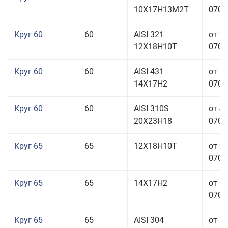
10Х17Н13М2Т
070,0
Круг 60
60
AISI 321
от 2
12Х18Н10Т
070,0
Круг 60
60
AISI 431
от 1
14Х17Н2
070,0
Круг 60
60
AISI 310S
от 4
20Х23Н18
070,0
Круг 65
65
12Х18Н10Т
от 2
070,0
Круг 65
65
14Х17Н2
от 1
070,0
Круг 65
65
AISI 304
от 1