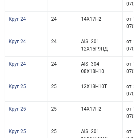
070,0
Круг 24
24
14Х17Н2
от 1
070,0
Круг 24
24
AISI 201
от 1
12Х15Г9НД
070,0
Круг 24
24
AISI 304
от 1
08Х18Н10
070,0
Круг 25
25
12Х18Н10Т
от 2
070,0
Круг 25
25
14Х17Н2
от 1
070,0
Круг 25
25
AISI 201
от 1