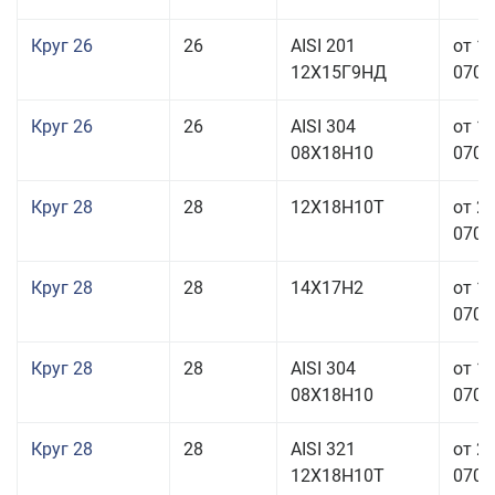
Круг 26
26
AISI 201
от 1
12Х15Г9НД
070,0
Круг 26
26
AISI 304
от 1
08Х18Н10
070,0
Круг 28
28
12Х18Н10Т
от 2
070,0
Круг 28
28
14Х17Н2
от 1
070,0
Круг 28
28
AISI 304
от 1
08Х18Н10
070,0
Круг 28
28
AISI 321
от 2
12Х18Н10Т
070,0