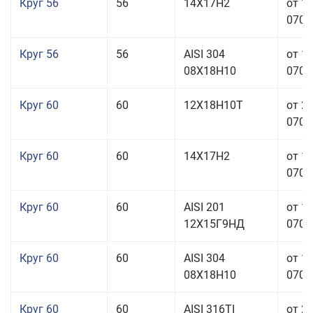
Круг 56
56
14Х17Н2
от 1
070,0
Круг 56
56
AISI 304
от 1
08Х18Н10
070,0
Круг 60
60
12Х18Н10Т
от 2
070,0
Круг 60
60
14Х17Н2
от 1
070,0
Круг 60
60
AISI 201
от 1
12Х15Г9НД
070,0
Круг 60
60
AISI 304
от 1
08Х18Н10
070,0
Круг 60
60
AISI 316TI
от 2