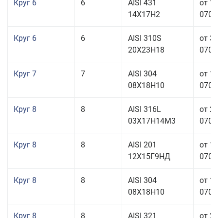
Круг 6
6
AISI 431
от 1
14Х17Н2
070,0
Круг 6
6
AISI 310S
от 3
20Х23Н18
070,0
Круг 7
7
AISI 304
от 1
08Х18Н10
070,0
Круг 8
8
AISI 316L
от 2
03Х17Н14М3
070,0
Круг 8
8
AISI 201
от 1
12Х15Г9НД
070,0
Круг 8
8
AISI 304
от 1
08Х18Н10
070,0
Круг 8
8
AISI 321
от 2