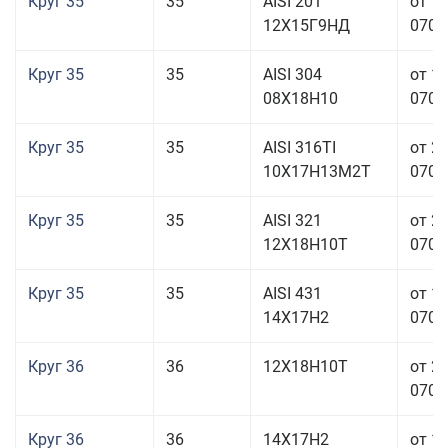
Круг 35
35
AISI 201
от 1
12Х15Г9НД
070,0
Круг 35
35
AISI 304
от 1
08Х18Н10
070,0
Круг 35
35
AISI 316TI
от 2
10Х17Н13М2Т
070,0
Круг 35
35
AISI 321
от 2
12Х18Н10Т
070,0
Круг 35
35
AISI 431
от 1
14Х17Н2
070,0
Круг 36
36
12Х18Н10Т
от 2
070,0
Круг 36
36
14Х17Н2
от 1