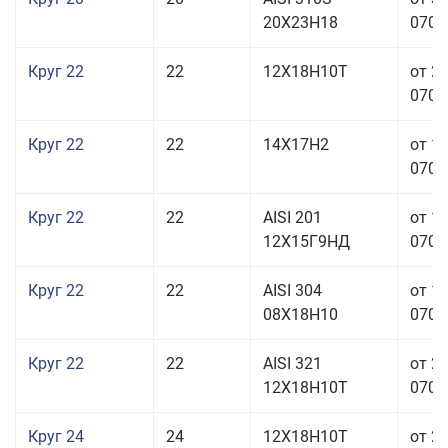
20Х23Н18
070,0
Круг 22
22
12Х18Н10Т
от 2
070,0
Круг 22
22
14Х17Н2
от 1
070,0
Круг 22
22
AISI 201
от 1
12Х15Г9НД
070,0
Круг 22
22
AISI 304
от 1
08Х18Н10
070,0
Круг 22
22
AISI 321
от 2
12Х18Н10Т
070,0
Круг 24
24
12Х18Н10Т
от 2