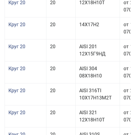
Круг 20
20
12Х18Н10Т
от 2
070,0
Круг 20
20
14Х17Н2
от 1
070,0
Круг 20
20
AISI 201
от 1
12Х15Г9НД
070,0
Круг 20
20
AISI 304
от 1
08Х18Н10
070,0
Круг 20
20
AISI 316TI
от 2
10Х17Н13М2Т
070,0
Круг 20
20
AISI 321
от 2
12Х18Н10Т
070,0
Круг 20
20
AISI 310S
от 3