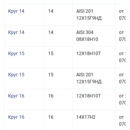
Круг 14
14
AISI 201
от 1
12Х15Г9НД
070,0
Круг 14
14
AISI 304
от 1
08Х18Н10
070,0
Круг 15
15
12Х18Н10Т
от 2
070,0
Круг 15
15
AISI 201
от 1
12Х15Г9НД
070,0
Круг 16
16
12Х18Н10Т
от 2
070,0
Круг 16
16
14Х17Н2
от 1
070,0