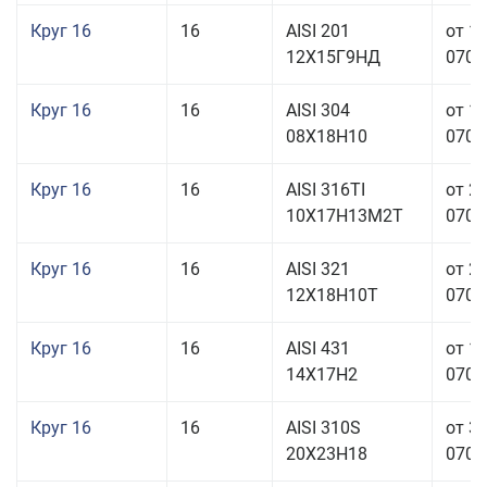
Круг 16
16
AISI 201
от 1
12Х15Г9НД
070,0
Круг 16
16
AISI 304
от 1
08Х18Н10
070,0
Круг 16
16
AISI 316TI
от 2
10Х17Н13М2Т
070,0
Круг 16
16
AISI 321
от 2
12Х18Н10Т
070,0
Круг 16
16
AISI 431
от 1
14Х17Н2
070,0
Круг 16
16
AISI 310S
от 3
20Х23Н18
070,0