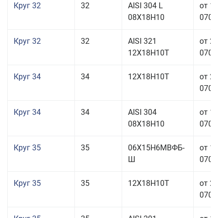
Круг 32
32
AISI 304 L
от 1
08Х18Н10
070,0
Круг 32
32
AISI 321
от 2
12Х18Н10Т
070,0
Круг 34
34
12Х18Н10Т
от 2
070,0
Круг 34
34
AISI 304
от 1
08Х18Н10
070,0
Круг 35
35
06Х15Н6МВФБ-
от 1
Ш
070,0
Круг 35
35
12Х18Н10Т
от 2
070,0