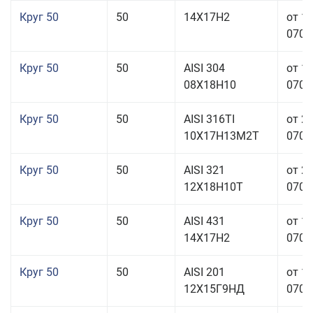
Круг 50
50
14Х17Н2
от 1
070,0
Круг 50
50
AISI 304
от 1
08Х18Н10
070,0
Круг 50
50
AISI 316TI
от 2
10Х17Н13М2Т
070,0
Круг 50
50
AISI 321
от 2
12Х18Н10Т
070,0
Круг 50
50
AISI 431
от 1
14Х17Н2
070,0
Круг 50
50
AISI 201
от 1
12Х15Г9НД
070,0