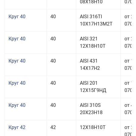
08Х18Н10
070,0
Круг 40
40
AISI 316TI
от 2
10Х17Н13М2Т
070,0
Круг 40
40
AISI 321
от 2
12Х18Н10Т
070,0
Круг 40
40
AISI 431
от 1
14Х17Н2
070,0
Круг 40
40
AISI 201
от 1
12Х15Г9НД
070,0
Круг 40
40
AISI 310S
от 4
20Х23Н18
070,0
Круг 42
42
12Х18Н10Т
от 2
070,0