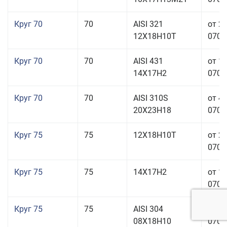
Круг 70
70
AISI 321
от 2
12Х18Н10Т
070,0
Круг 70
70
AISI 431
от 1
14Х17Н2
070,0
Круг 70
70
AISI 310S
от 4
20Х23Н18
070,0
Круг 75
75
12Х18Н10Т
от 2
070,0
Круг 75
75
14Х17Н2
от 1
070,0
Круг 75
75
AISI 304
от 1
08Х18Н10
070,0