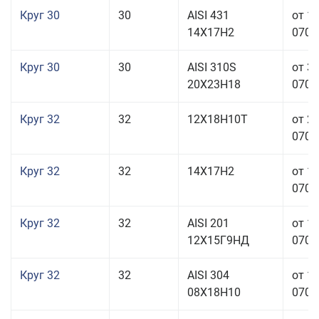
Круг 30
30
AISI 431
от 1
14Х17Н2
070,0
Круг 30
30
AISI 310S
от 3
20Х23Н18
070,0
Круг 32
32
12Х18Н10Т
от 2
070,0
Круг 32
32
14Х17Н2
от 1
070,0
Круг 32
32
AISI 201
от 1
12Х15Г9НД
070,0
Круг 32
32
AISI 304
от 1
08Х18Н10
070,0