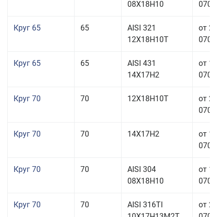
08Х18Н10
070,0
Круг 65
65
AISI 321
от 2
12Х18Н10Т
070,0
Круг 65
65
AISI 431
от 1
14Х17Н2
070,0
Круг 70
70
12Х18Н10Т
от 2
070,0
Круг 70
70
14Х17Н2
от 1
070,0
Круг 70
70
AISI 304
от 1
08Х18Н10
070,0
Круг 70
70
AISI 316TI
от 2
10Х17Н13М2Т
070,0