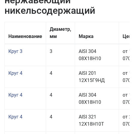
нержавеющий
никельсодержащий
Диаметр,
Наименование
мм
Марка
Цена
Круг 3
3
AISI 304
от 1
08Х18Н10
070,0
Круг 4
4
AISI 201
от 1
12Х15Г9НД
070,0
Круг 4
4
AISI 304
от 1
08Х18Н10
070,0
Круг 4
4
AISI 321
от 2
12Х18Н10Т
070,0