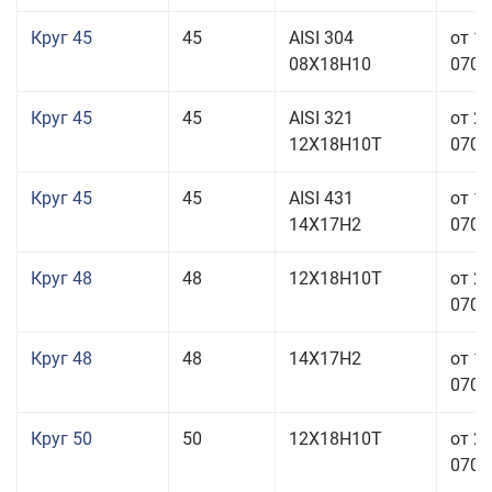
Круг 45
45
AISI 304
от 1
08Х18Н10
070,0
Круг 45
45
AISI 321
от 2
12Х18Н10Т
070,0
Круг 45
45
AISI 431
от 1
14Х17Н2
070,0
Круг 48
48
12Х18Н10Т
от 2
070,0
Круг 48
48
14Х17Н2
от 1
070,0
Круг 50
50
12Х18Н10Т
от 2
070,0