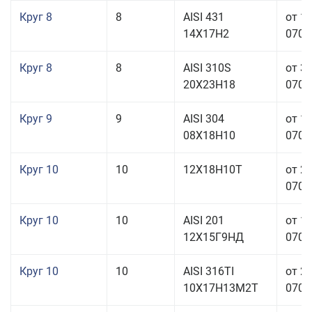
Круг 8
8
AISI 431
от 1
14Х17Н2
070,0
Круг 8
8
AISI 310S
от 3
20Х23Н18
070,0
Круг 9
9
AISI 304
от 1
08Х18Н10
070,0
Круг 10
10
12Х18Н10Т
от 2
070,0
Круг 10
10
AISI 201
от 1
12Х15Г9НД
070,0
Круг 10
10
AISI 316TI
от 2
10Х17Н13М2Т
070,0