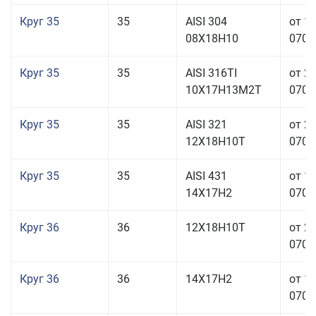
Круг 35
35
AISI 304
от 1
08Х18Н10
070,0
Круг 35
35
AISI 316TI
от 2
10Х17Н13М2Т
070,0
Круг 35
35
AISI 321
от 2
12Х18Н10Т
070,0
Круг 35
35
AISI 431
от 1
14Х17Н2
070,0
Круг 36
36
12Х18Н10Т
от 2
070,0
Круг 36
36
14Х17Н2
от 1
070,0