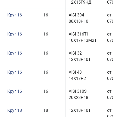
12Х15Г9НД
070,0
Круг 16
16
AISI 304
от 1
08Х18Н10
070,0
Круг 16
16
AISI 316TI
от 2
10Х17Н13М2Т
070,0
Круг 16
16
AISI 321
от 2
12Х18Н10Т
070,0
Круг 16
16
AISI 431
от 1
14Х17Н2
070,0
Круг 16
16
AISI 310S
от 3
20Х23Н18
070,0
Круг 18
18
12Х18Н10Т
от 2
070,0