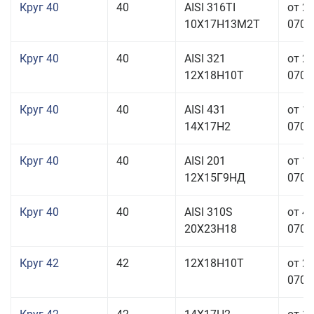
Круг 40
40
AISI 316TI
от 2
10Х17Н13М2Т
070,0
Круг 40
40
AISI 321
от 2
12Х18Н10Т
070,0
Круг 40
40
AISI 431
от 1
14Х17Н2
070,0
Круг 40
40
AISI 201
от 1
12Х15Г9НД
070,0
Круг 40
40
AISI 310S
от 4
20Х23Н18
070,0
Круг 42
42
12Х18Н10Т
от 2
070,0