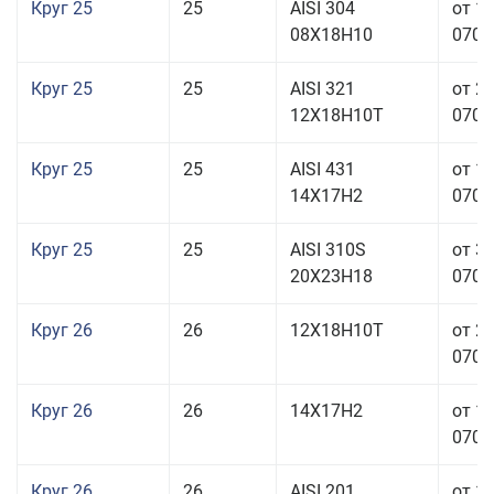
Круг 25
25
AISI 304
от 1
08Х18Н10
070,0
Круг 25
25
AISI 321
от 2
12Х18Н10Т
070,0
Круг 25
25
AISI 431
от 1
14Х17Н2
070,0
Круг 25
25
AISI 310S
от 3
20Х23Н18
070,0
Круг 26
26
12Х18Н10Т
от 2
070,0
Круг 26
26
14Х17Н2
от 1
070,0
Круг 26
26
AISI 201
от 1