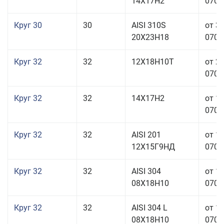
14Х17Н2
070,0
Круг 30
30
AISI 310S
от 3
20Х23Н18
070,0
Круг 32
32
12Х18Н10Т
от 2
070,0
Круг 32
32
14Х17Н2
от 1
070,0
Круг 32
32
AISI 201
от 1
12Х15Г9НД
070,0
Круг 32
32
AISI 304
от 1
08Х18Н10
070,0
Круг 32
32
AISI 304 L
от 1
08Х18Н10
070,0