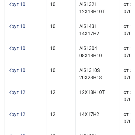
Круг 10
10
AISI 321
от 2
12Х18Н10Т
070,0
Круг 10
10
AISI 431
от 1
14Х17Н2
070,0
Круг 10
10
AISI 304
от 1
08Х18Н10
070,0
Круг 10
10
AISI 310S
от 3
20Х23Н18
070,0
Круг 12
12
12Х18Н10Т
от 2
070,0
Круг 12
12
14Х17Н2
от 1
070,0