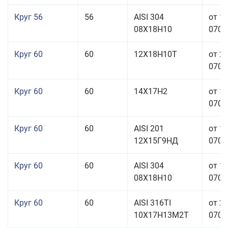
Круг 56
56
AISI 304
от 1
08Х18Н10
070,0
Круг 60
60
12Х18Н10Т
от 2
070,0
Круг 60
60
14Х17Н2
от 1
070,0
Круг 60
60
AISI 201
от 1
12Х15Г9НД
070,0
Круг 60
60
AISI 304
от 1
08Х18Н10
070,0
Круг 60
60
AISI 316TI
от 2
10Х17Н13М2Т
070,0