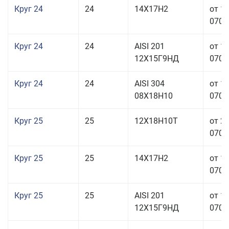
Круг 24
24
14Х17Н2
от 1
070,0
Круг 24
24
AISI 201
от 1
12Х15Г9НД
070,0
Круг 24
24
AISI 304
от 1
08Х18Н10
070,0
Круг 25
25
12Х18Н10Т
от 2
070,0
Круг 25
25
14Х17Н2
от 1
070,0
Круг 25
25
AISI 201
от 1
12Х15Г9НД
070,0