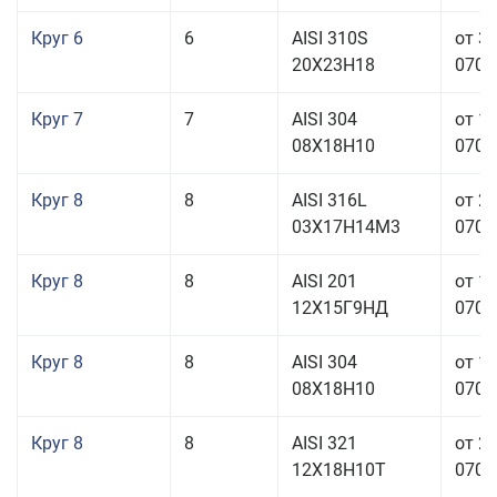
Круг 6
6
AISI 310S
от 3
20Х23Н18
070,0
Круг 7
7
AISI 304
от 1
08Х18Н10
070,0
Круг 8
8
AISI 316L
от 2
03Х17Н14М3
070,0
Круг 8
8
AISI 201
от 1
12Х15Г9НД
070,0
Круг 8
8
AISI 304
от 1
08Х18Н10
070,0
Круг 8
8
AISI 321
от 2
12Х18Н10Т
070,0