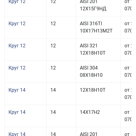
Круг 12
12
AISI 201
от 1
12Х15Г9НД
070,0
Круг 12
12
AISI 316TI
от 2
10Х17Н13М2Т
070,0
Круг 12
12
AISI 321
от 2
12Х18Н10Т
070,0
Круг 12
12
AISI 304
от 1
08Х18Н10
070,0
Круг 14
14
12Х18Н10Т
от 2
070,0
Круг 14
14
14Х17Н2
от 1
070,0
Круг 14
14
AISI 201
от 1