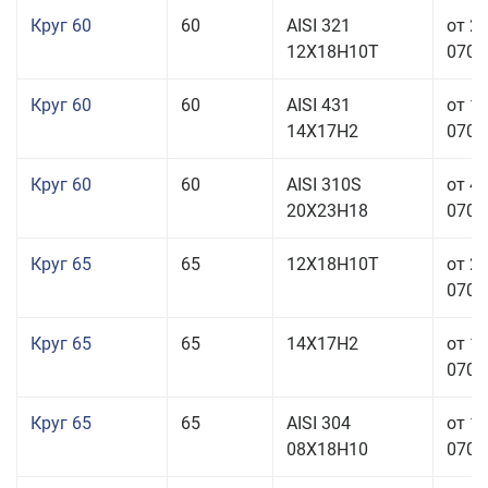
Круг 60
60
AISI 321
от 2
12Х18Н10Т
070,0
Круг 60
60
AISI 431
от 1
14Х17Н2
070,0
Круг 60
60
AISI 310S
от 4
20Х23Н18
070,0
Круг 65
65
12Х18Н10Т
от 2
070,0
Круг 65
65
14Х17Н2
от 1
070,0
Круг 65
65
AISI 304
от 1
08Х18Н10
070,0