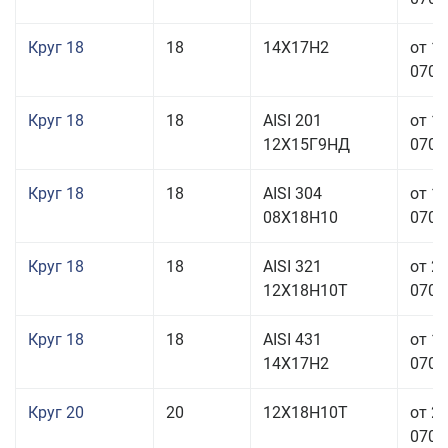
Круг 18
18
14Х17Н2
от 1
070,0
Круг 18
18
AISI 201
от 1
12Х15Г9НД
070,0
Круг 18
18
AISI 304
от 1
08Х18Н10
070,0
Круг 18
18
AISI 321
от 2
12Х18Н10Т
070,0
Круг 18
18
AISI 431
от 1
14Х17Н2
070,0
Круг 20
20
12Х18Н10Т
от 2
070,0