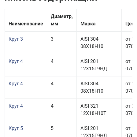
Диаметр,
Наименование
мм
Марка
Цена
Круг 3
3
AISI 304
от 1
08Х18Н10
070,0
Круг 4
4
AISI 201
от 1
12Х15Г9НД
070,0
Круг 4
4
AISI 304
от 1
08Х18Н10
070,0
Круг 4
4
AISI 321
от 2
12Х18Н10Т
070,0
Круг 5
5
AISI 201
от 1
12Х15Г9НД
070,0