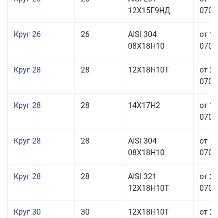
12Х15Г9НД
070,0
Круг 26
26
AISI 304
от 1
08Х18Н10
070,0
Круг 28
28
12Х18Н10Т
от 2
070,0
Круг 28
28
14Х17Н2
от 1
070,0
Круг 28
28
AISI 304
от 1
08Х18Н10
070,0
Круг 28
28
AISI 321
от 2
12Х18Н10Т
070,0
Круг 30
30
12Х18Н10Т
от 2