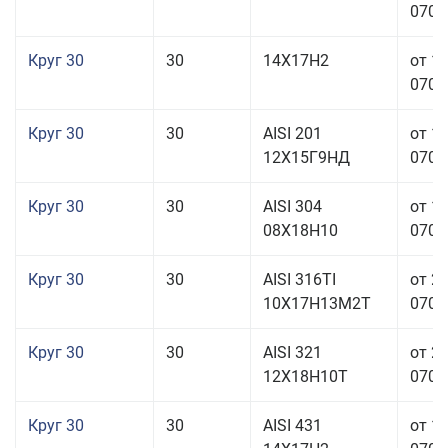
070,0
Круг 30
30
14Х17Н2
от 1
070,0
Круг 30
30
AISI 201
от 1
12Х15Г9НД
070,0
Круг 30
30
AISI 304
от 1
08Х18Н10
070,0
Круг 30
30
AISI 316TI
от 2
10Х17Н13М2Т
070,0
Круг 30
30
AISI 321
от 2
12Х18Н10Т
070,0
Круг 30
30
AISI 431
от 1