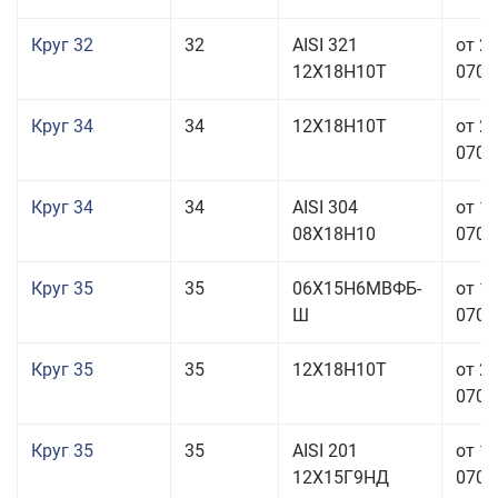
Круг 32
32
AISI 321
от 2
12Х18Н10Т
070,0
Круг 34
34
12Х18Н10Т
от 2
070,0
Круг 34
34
AISI 304
от 1
08Х18Н10
070,0
Круг 35
35
06Х15Н6МВФБ-
от 1
Ш
070,0
Круг 35
35
12Х18Н10Т
от 2
070,0
Круг 35
35
AISI 201
от 1
12Х15Г9НД
070,0