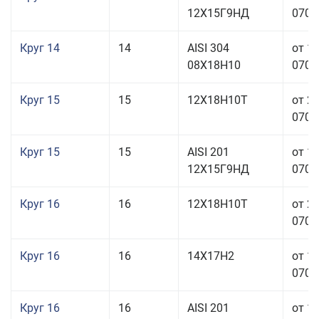
12Х15Г9НД
070,0
Круг 14
14
AISI 304
от 1
08Х18Н10
070,0
Круг 15
15
12Х18Н10Т
от 2
070,0
Круг 15
15
AISI 201
от 1
12Х15Г9НД
070,0
Круг 16
16
12Х18Н10Т
от 2
070,0
Круг 16
16
14Х17Н2
от 1
070,0
Круг 16
16
AISI 201
от 1