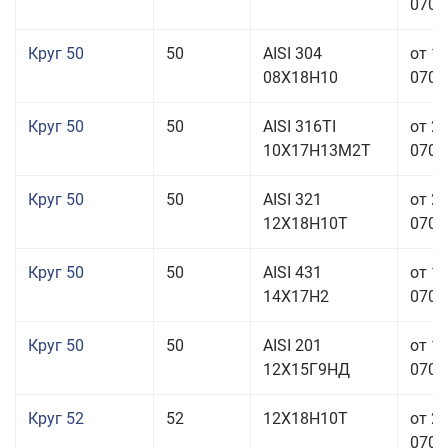
070,0
Круг 50
50
AISI 304
от 1
08Х18Н10
070,0
Круг 50
50
AISI 316TI
от 2
10Х17Н13М2Т
070,0
Круг 50
50
AISI 321
от 2
12Х18Н10Т
070,0
Круг 50
50
AISI 431
от 1
14Х17Н2
070,0
Круг 50
50
AISI 201
от 1
12Х15Г9НД
070,0
Круг 52
52
12Х18Н10Т
от 2
070,0