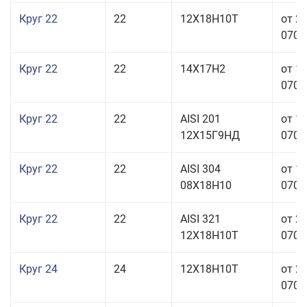
Круг 22
22
12Х18Н10Т
от 2
070,0
Круг 22
22
14Х17Н2
от 1
070,0
Круг 22
22
AISI 201
от 1
12Х15Г9НД
070,0
Круг 22
22
AISI 304
от 1
08Х18Н10
070,0
Круг 22
22
AISI 321
от 2
12Х18Н10Т
070,0
Круг 24
24
12Х18Н10Т
от 2
070,0