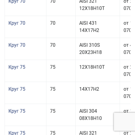
Круг 70
70
AISI 321
от 2
12Х18Н10Т
070,0
Круг 70
70
AISI 431
от 1
14Х17Н2
070,0
Круг 70
70
AISI 310S
от 4
20Х23Н18
070,0
Круг 75
75
12Х18Н10Т
от 2
070,0
Круг 75
75
14Х17Н2
от 1
070,0
Круг 75
75
AISI 304
от 1
08Х18Н10
070,0
Круг 75
75
AISI 321
от 2