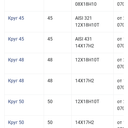
08Х18Н10
070,0
Круг 45
45
AISI 321
от 2
12Х18Н10Т
070,0
Круг 45
45
AISI 431
от 1
14Х17Н2
070,0
Круг 48
48
12Х18Н10Т
от 2
070,0
Круг 48
48
14Х17Н2
от 1
070,0
Круг 50
50
12Х18Н10Т
от 2
070,0
Круг 50
50
14Х17Н2
от 1