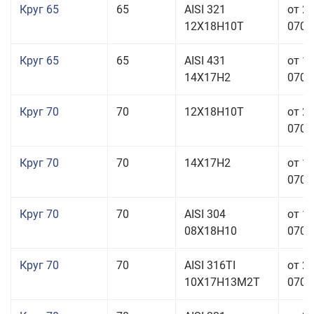
Круг 65
65
AISI 321
от 2
12Х18Н10Т
070,0
Круг 65
65
AISI 431
от 1
14Х17Н2
070,0
Круг 70
70
12Х18Н10Т
от 2
070,0
Круг 70
70
14Х17Н2
от 1
070,0
Круг 70
70
AISI 304
от 1
08Х18Н10
070,0
Круг 70
70
AISI 316TI
от 2
10Х17Н13М2Т
070,0