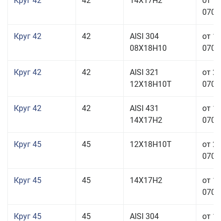
Круг 42
42
14Х17Н2
от 1
070,0
Круг 42
42
AISI 304
от 1
08Х18Н10
070,0
Круг 42
42
AISI 321
от 2
12Х18Н10Т
070,0
Круг 42
42
AISI 431
от 1
14Х17Н2
070,0
Круг 45
45
12Х18Н10Т
от 2
070,0
Круг 45
45
14Х17Н2
от 1
070,0
Круг 45
45
AISI 304
от 1