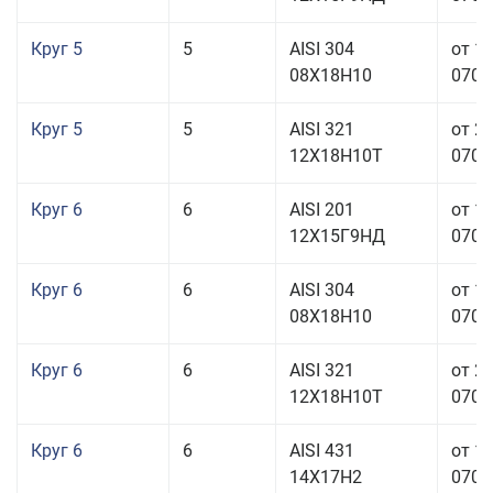
Круг 5
5
AISI 304
от 1
08Х18Н10
070,0
Круг 5
5
AISI 321
от 2
12Х18Н10Т
070,0
Круг 6
6
AISI 201
от 1
12Х15Г9НД
070,0
Круг 6
6
AISI 304
от 1
08Х18Н10
070,0
Круг 6
6
AISI 321
от 2
12Х18Н10Т
070,0
Круг 6
6
AISI 431
от 1
14Х17Н2
070,0