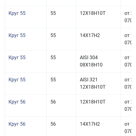
Круг 55
55
12Х18Н10Т
от 2
070,0
Круг 55
55
14Х17Н2
от 1
070,0
Круг 55
55
AISI 304
от 1
08Х18Н10
070,0
Круг 55
55
AISI 321
от 2
12Х18Н10Т
070,0
Круг 56
56
12Х18Н10Т
от 2
070,0
Круг 56
56
14Х17Н2
от 1
070,0