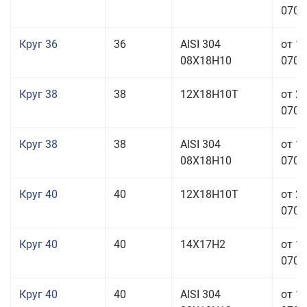
070,0
Круг 36
36
AISI 304
от 1
08Х18Н10
070,0
Круг 38
38
12Х18Н10Т
от 2
070,0
Круг 38
38
AISI 304
от 1
08Х18Н10
070,0
Круг 40
40
12Х18Н10Т
от 2
070,0
Круг 40
40
14Х17Н2
от 1
070,0
Круг 40
40
AISI 304
от 1