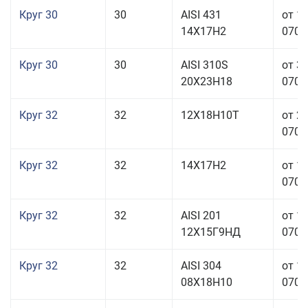
Круг 30
30
AISI 431
от 1
14Х17Н2
070,0
Круг 30
30
AISI 310S
от 3
20Х23Н18
070,0
Круг 32
32
12Х18Н10Т
от 2
070,0
Круг 32
32
14Х17Н2
от 1
070,0
Круг 32
32
AISI 201
от 1
12Х15Г9НД
070,0
Круг 32
32
AISI 304
от 1
08Х18Н10
070,0