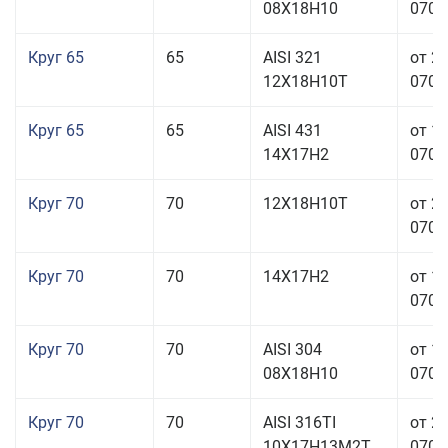
08Х18Н10
070,0
Круг 65
65
AISI 321
от 2
12Х18Н10Т
070,0
Круг 65
65
AISI 431
от 1
14Х17Н2
070,0
Круг 70
70
12Х18Н10Т
от 2
070,0
Круг 70
70
14Х17Н2
от 1
070,0
Круг 70
70
AISI 304
от 1
08Х18Н10
070,0
Круг 70
70
AISI 316TI
от 2
10Х17Н13М2Т
070,0