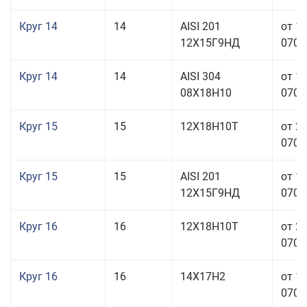
Круг 14
14
AISI 201
от 1
12Х15Г9НД
070,0
Круг 14
14
AISI 304
от 1
08Х18Н10
070,0
Круг 15
15
12Х18Н10Т
от 2
070,0
Круг 15
15
AISI 201
от 1
12Х15Г9НД
070,0
Круг 16
16
12Х18Н10Т
от 2
070,0
Круг 16
16
14Х17Н2
от 1
070,0