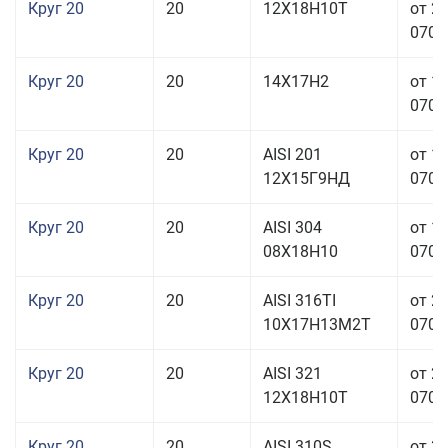
Круг 20
20
12Х18Н10Т
от 2
070,0
Круг 20
20
14Х17Н2
от 1
070,0
Круг 20
20
AISI 201
от 1
12Х15Г9НД
070,0
Круг 20
20
AISI 304
от 1
08Х18Н10
070,0
Круг 20
20
AISI 316TI
от 2
10Х17Н13М2Т
070,0
Круг 20
20
AISI 321
от 2
12Х18Н10Т
070,0
Круг 20
20
AISI 310S
от 3