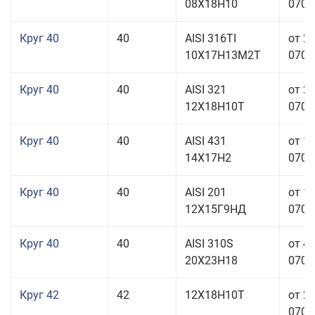
08Х18Н10
070,0
Круг 40
40
AISI 316TI
от 2
10Х17Н13М2Т
070,0
Круг 40
40
AISI 321
от 2
12Х18Н10Т
070,0
Круг 40
40
AISI 431
от 1
14Х17Н2
070,0
Круг 40
40
AISI 201
от 1
12Х15Г9НД
070,0
Круг 40
40
AISI 310S
от 4
20Х23Н18
070,0
Круг 42
42
12Х18Н10Т
от 2
070,0