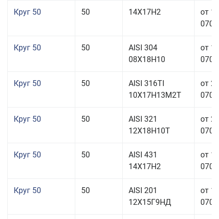
Круг 50
50
14Х17Н2
от 1
070,0
Круг 50
50
AISI 304
от 1
08Х18Н10
070,0
Круг 50
50
AISI 316TI
от 2
10Х17Н13М2Т
070,0
Круг 50
50
AISI 321
от 2
12Х18Н10Т
070,0
Круг 50
50
AISI 431
от 1
14Х17Н2
070,0
Круг 50
50
AISI 201
от 1
12Х15Г9НД
070,0