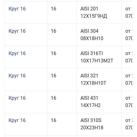
Круг 16
16
AISI 201
от 1
12Х15Г9НД
070,0
Круг 16
16
AISI 304
от 1
08Х18Н10
070,0
Круг 16
16
AISI 316TI
от 2
10Х17Н13М2Т
070,0
Круг 16
16
AISI 321
от 2
12Х18Н10Т
070,0
Круг 16
16
AISI 431
от 1
14Х17Н2
070,0
Круг 16
16
AISI 310S
от 3
20Х23Н18
070,0