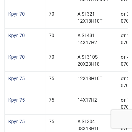
Круг 70
70
AISI 321
от 2
12Х18Н10Т
070,0
Круг 70
70
AISI 431
от 1
14Х17Н2
070,0
Круг 70
70
AISI 310S
от 4
20Х23Н18
070,0
Круг 75
75
12Х18Н10Т
от 2
070,0
Круг 75
75
14Х17Н2
от 1
070,0
Круг 75
75
AISI 304
от 1
08Х18Н10
070,0