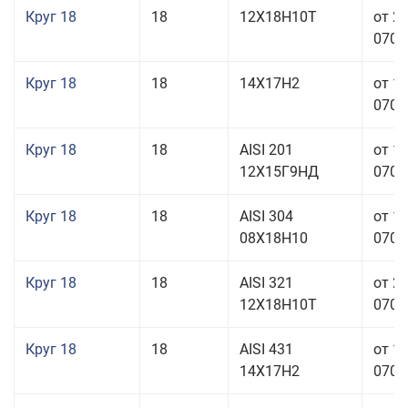
Круг 18
18
12Х18Н10Т
от 2
070,0
Круг 18
18
14Х17Н2
от 1
070,0
Круг 18
18
AISI 201
от 1
12Х15Г9НД
070,0
Круг 18
18
AISI 304
от 1
08Х18Н10
070,0
Круг 18
18
AISI 321
от 2
12Х18Н10Т
070,0
Круг 18
18
AISI 431
от 1
14Х17Н2
070,0