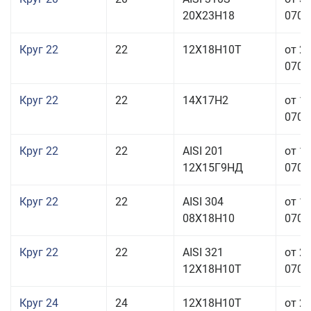
20Х23Н18
070,0
Круг 22
22
12Х18Н10Т
от 2
070,0
Круг 22
22
14Х17Н2
от 1
070,0
Круг 22
22
AISI 201
от 1
12Х15Г9НД
070,0
Круг 22
22
AISI 304
от 1
08Х18Н10
070,0
Круг 22
22
AISI 321
от 2
12Х18Н10Т
070,0
Круг 24
24
12Х18Н10Т
от 2