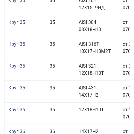
Круг 35
35
AISI 201
от 1
12Х15Г9НД
070,0
Круг 35
35
AISI 304
от 1
08Х18Н10
070,0
Круг 35
35
AISI 316TI
от 2
10Х17Н13М2Т
070,0
Круг 35
35
AISI 321
от 2
12Х18Н10Т
070,0
Круг 35
35
AISI 431
от 1
14Х17Н2
070,0
Круг 36
36
12Х18Н10Т
от 2
070,0
Круг 36
36
14Х17Н2
от 1