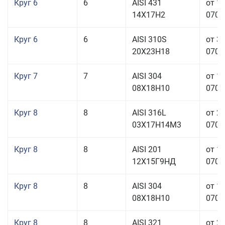
Круг 6
6
AISI 431
от 1
14Х17Н2
070,0
Круг 6
6
AISI 310S
от 3
20Х23Н18
070,0
Круг 7
7
AISI 304
от 1
08Х18Н10
070,0
Круг 8
8
AISI 316L
от 2
03Х17Н14М3
070,0
Круг 8
8
AISI 201
от 1
12Х15Г9НД
070,0
Круг 8
8
AISI 304
от 1
08Х18Н10
070,0
Круг 8
8
AISI 321
от 2