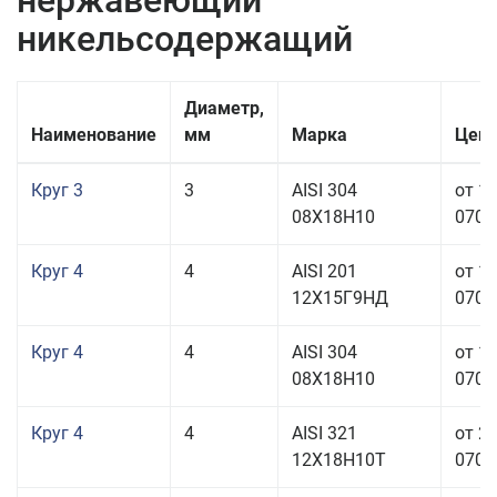
нержавеющий
никельсодержащий
Диаметр,
Наименование
мм
Марка
Цена
Круг 3
3
AISI 304
от 1
08Х18Н10
070,0
Круг 4
4
AISI 201
от 1
12Х15Г9НД
070,0
Круг 4
4
AISI 304
от 1
08Х18Н10
070,0
Круг 4
4
AISI 321
от 2
12Х18Н10Т
070,0