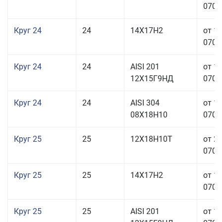
070,0
Круг 24
24
14Х17Н2
от 1
070,0
Круг 24
24
AISI 201
от 1
12Х15Г9НД
070,0
Круг 24
24
AISI 304
от 1
08Х18Н10
070,0
Круг 25
25
12Х18Н10Т
от 2
070,0
Круг 25
25
14Х17Н2
от 1
070,0
Круг 25
25
AISI 201
от 1