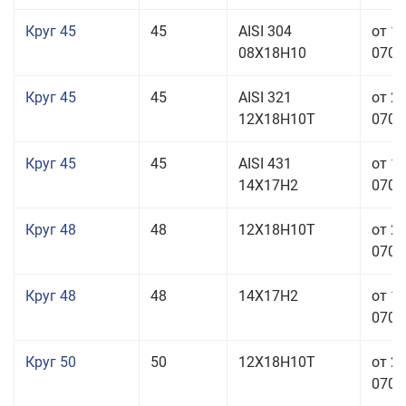
Круг 45
45
AISI 304
от 1
08Х18Н10
070,0
Круг 45
45
AISI 321
от 2
12Х18Н10Т
070,0
Круг 45
45
AISI 431
от 1
14Х17Н2
070,0
Круг 48
48
12Х18Н10Т
от 2
070,0
Круг 48
48
14Х17Н2
от 1
070,0
Круг 50
50
12Х18Н10Т
от 2
070,0