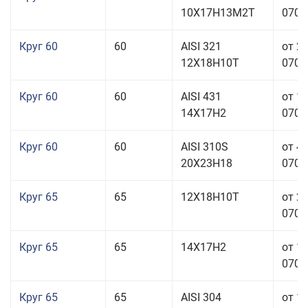
10Х17Н13М2Т
070,0
Круг 60
60
AISI 321
от 2
12Х18Н10Т
070,0
Круг 60
60
AISI 431
от 1
14Х17Н2
070,0
Круг 60
60
AISI 310S
от 4
20Х23Н18
070,0
Круг 65
65
12Х18Н10Т
от 2
070,0
Круг 65
65
14Х17Н2
от 1
070,0
Круг 65
65
AISI 304
от 1