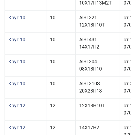
10Х17Н13М2Т
070,0
Круг 10
10
AISI 321
от 2
12Х18Н10Т
070,0
Круг 10
10
AISI 431
от 1
14Х17Н2
070,0
Круг 10
10
AISI 304
от 1
08Х18Н10
070,0
Круг 10
10
AISI 310S
от 3
20Х23Н18
070,0
Круг 12
12
12Х18Н10Т
от 2
070,0
Круг 12
12
14Х17Н2
от 1
070,0