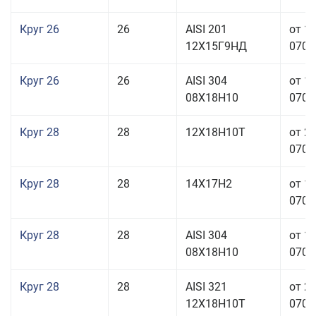
Круг 26
26
AISI 201
от 1
12Х15Г9НД
070,0
Круг 26
26
AISI 304
от 1
08Х18Н10
070,0
Круг 28
28
12Х18Н10Т
от 2
070,0
Круг 28
28
14Х17Н2
от 1
070,0
Круг 28
28
AISI 304
от 1
08Х18Н10
070,0
Круг 28
28
AISI 321
от 2
12Х18Н10Т
070,0