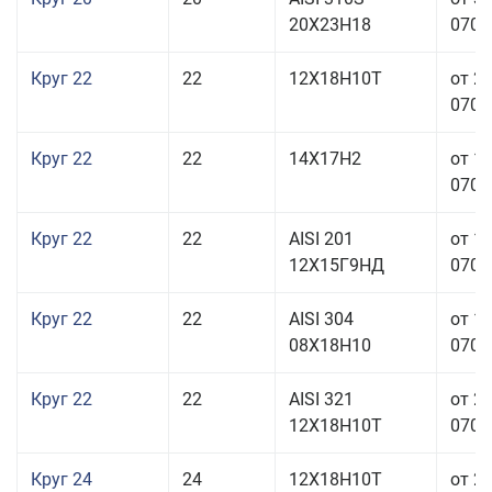
20Х23Н18
070,0
Круг 22
22
12Х18Н10Т
от 2
070,0
Круг 22
22
14Х17Н2
от 1
070,0
Круг 22
22
AISI 201
от 1
12Х15Г9НД
070,0
Круг 22
22
AISI 304
от 1
08Х18Н10
070,0
Круг 22
22
AISI 321
от 2
12Х18Н10Т
070,0
Круг 24
24
12Х18Н10Т
от 2