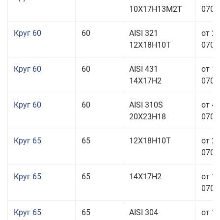
10Х17Н13М2Т
070,0
Круг 60
60
AISI 321
от 2
12Х18Н10Т
070,0
Круг 60
60
AISI 431
от 1
14Х17Н2
070,0
Круг 60
60
AISI 310S
от 4
20Х23Н18
070,0
Круг 65
65
12Х18Н10Т
от 2
070,0
Круг 65
65
14Х17Н2
от 1
070,0
Круг 65
65
AISI 304
от 1