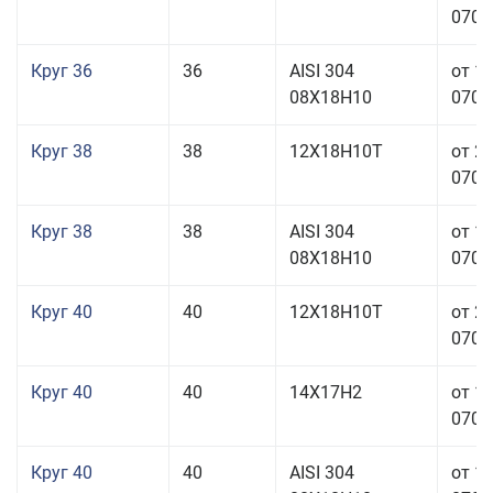
070,0
Круг 36
36
AISI 304
от 1
08Х18Н10
070,0
Круг 38
38
12Х18Н10Т
от 2
070,0
Круг 38
38
AISI 304
от 1
08Х18Н10
070,0
Круг 40
40
12Х18Н10Т
от 2
070,0
Круг 40
40
14Х17Н2
от 1
070,0
Круг 40
40
AISI 304
от 1