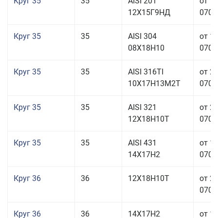
Круг 35
35
AISI 201
от 1
12Х15Г9НД
070,0
Круг 35
35
AISI 304
от 1
08Х18Н10
070,0
Круг 35
35
AISI 316TI
от 2
10Х17Н13М2Т
070,0
Круг 35
35
AISI 321
от 2
12Х18Н10Т
070,0
Круг 35
35
AISI 431
от 1
14Х17Н2
070,0
Круг 36
36
12Х18Н10Т
от 2
070,0
Круг 36
36
14Х17Н2
от 1