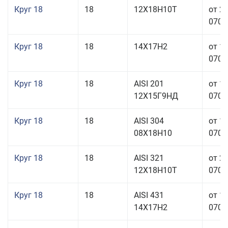
Круг 18
18
12Х18Н10Т
от 2
070,0
Круг 18
18
14Х17Н2
от 1
070,0
Круг 18
18
AISI 201
от 1
12Х15Г9НД
070,0
Круг 18
18
AISI 304
от 1
08Х18Н10
070,0
Круг 18
18
AISI 321
от 2
12Х18Н10Т
070,0
Круг 18
18
AISI 431
от 1
14Х17Н2
070,0