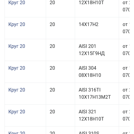
Круг 20
20
12Х18Н10Т
от 2
070,0
Круг 20
20
14Х17Н2
от 1
070,0
Круг 20
20
AISI 201
от 1
12Х15Г9НД
070,0
Круг 20
20
AISI 304
от 1
08Х18Н10
070,0
Круг 20
20
AISI 316TI
от 2
10Х17Н13М2Т
070,0
Круг 20
20
AISI 321
от 2
12Х18Н10Т
070,0
Круг 20
20
AISI 310S
от 3