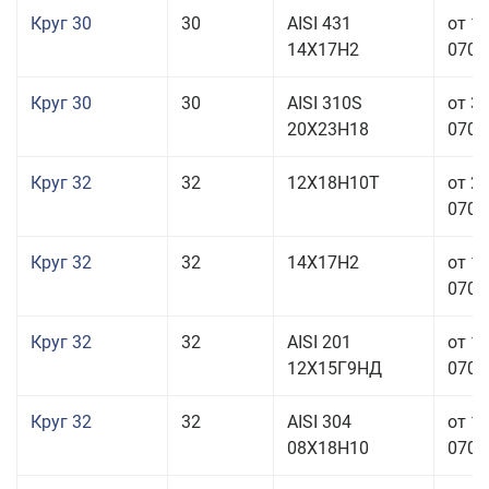
Круг 30
30
AISI 431
от 1
14Х17Н2
070,0
Круг 30
30
AISI 310S
от 3
20Х23Н18
070,0
Круг 32
32
12Х18Н10Т
от 2
070,0
Круг 32
32
14Х17Н2
от 1
070,0
Круг 32
32
AISI 201
от 1
12Х15Г9НД
070,0
Круг 32
32
AISI 304
от 1
08Х18Н10
070,0