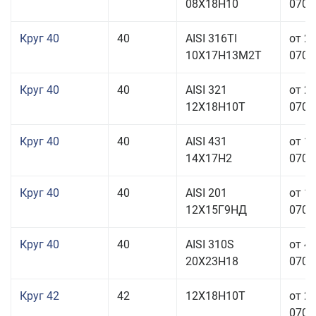
08Х18Н10
070,0
Круг 40
40
AISI 316TI
от 2
10Х17Н13М2Т
070,0
Круг 40
40
AISI 321
от 2
12Х18Н10Т
070,0
Круг 40
40
AISI 431
от 1
14Х17Н2
070,0
Круг 40
40
AISI 201
от 1
12Х15Г9НД
070,0
Круг 40
40
AISI 310S
от 4
20Х23Н18
070,0
Круг 42
42
12Х18Н10Т
от 2
070,0