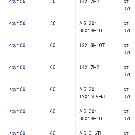
Круг 56
56
14Х17Н2
от 1
070,0
Круг 56
56
AISI 304
от 1
08Х18Н10
070,0
Круг 60
60
12Х18Н10Т
от 2
070,0
Круг 60
60
14Х17Н2
от 1
070,0
Круг 60
60
AISI 201
от 1
12Х15Г9НД
070,0
Круг 60
60
AISI 304
от 1
08Х18Н10
070,0
Круг 60
60
AISI 316TI
от 2