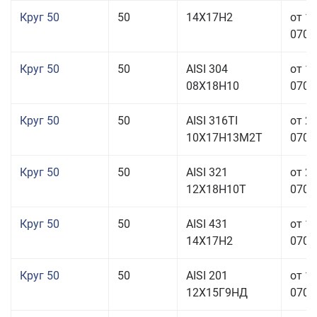
Круг 50
50
14Х17Н2
от 1
070,0
Круг 50
50
AISI 304
от 1
08Х18Н10
070,0
Круг 50
50
AISI 316TI
от 2
10Х17Н13М2Т
070,0
Круг 50
50
AISI 321
от 2
12Х18Н10Т
070,0
Круг 50
50
AISI 431
от 1
14Х17Н2
070,0
Круг 50
50
AISI 201
от 1
12Х15Г9НД
070,0