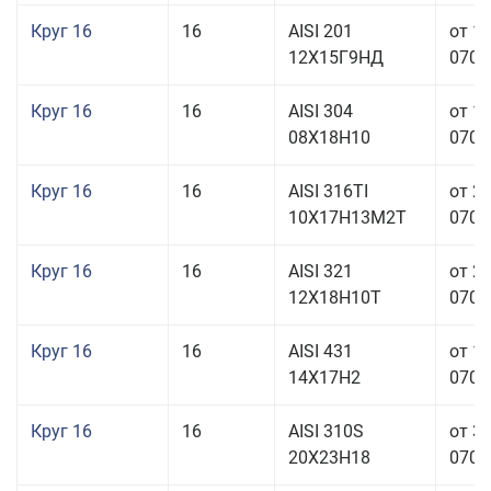
Круг 16
16
AISI 201
от 1
12Х15Г9НД
070,0
Круг 16
16
AISI 304
от 1
08Х18Н10
070,0
Круг 16
16
AISI 316TI
от 2
10Х17Н13М2Т
070,0
Круг 16
16
AISI 321
от 2
12Х18Н10Т
070,0
Круг 16
16
AISI 431
от 1
14Х17Н2
070,0
Круг 16
16
AISI 310S
от 3
20Х23Н18
070,0