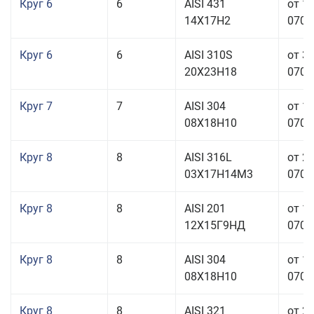
Круг 6
6
AISI 431
от 1
14Х17Н2
070,0
Круг 6
6
AISI 310S
от 3
20Х23Н18
070,0
Круг 7
7
AISI 304
от 1
08Х18Н10
070,0
Круг 8
8
AISI 316L
от 2
03Х17Н14М3
070,0
Круг 8
8
AISI 201
от 1
12Х15Г9НД
070,0
Круг 8
8
AISI 304
от 1
08Х18Н10
070,0
Круг 8
8
AISI 321
от 2