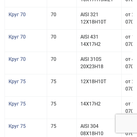
Круг 70
70
AISI 321
от 2
12Х18Н10Т
070,0
Круг 70
70
AISI 431
от 1
14Х17Н2
070,0
Круг 70
70
AISI 310S
от 4
20Х23Н18
070,0
Круг 75
75
12Х18Н10Т
от 2
070,0
Круг 75
75
14Х17Н2
от 1
070,0
Круг 75
75
AISI 304
от 1
08Х18Н10
070,0