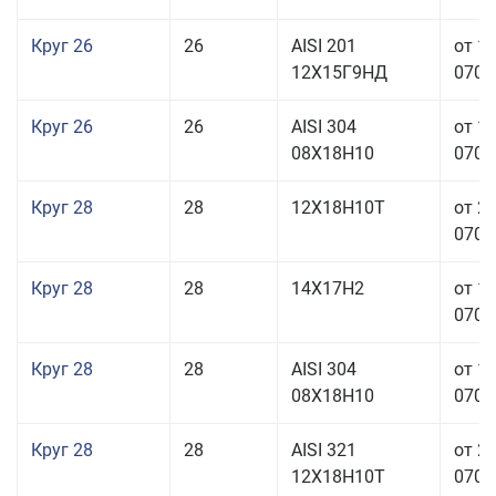
Круг 26
26
AISI 201
от 1
12Х15Г9НД
070,0
Круг 26
26
AISI 304
от 1
08Х18Н10
070,0
Круг 28
28
12Х18Н10Т
от 2
070,0
Круг 28
28
14Х17Н2
от 1
070,0
Круг 28
28
AISI 304
от 1
08Х18Н10
070,0
Круг 28
28
AISI 321
от 2
12Х18Н10Т
070,0