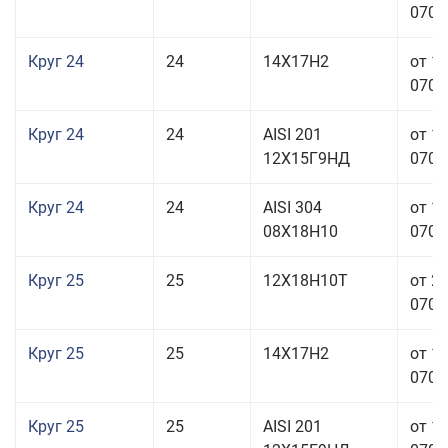
070,0
Круг 24
24
14Х17Н2
от 1
070,0
Круг 24
24
AISI 201
от 1
12Х15Г9НД
070,0
Круг 24
24
AISI 304
от 1
08Х18Н10
070,0
Круг 25
25
12Х18Н10Т
от 2
070,0
Круг 25
25
14Х17Н2
от 1
070,0
Круг 25
25
AISI 201
от 1