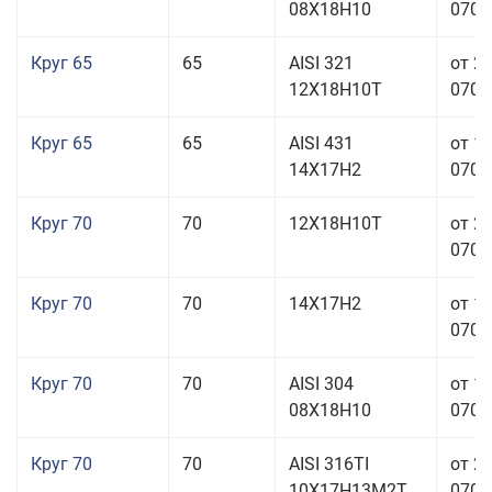
08Х18Н10
070,0
Круг 65
65
AISI 321
от 2
12Х18Н10Т
070,0
Круг 65
65
AISI 431
от 1
14Х17Н2
070,0
Круг 70
70
12Х18Н10Т
от 2
070,0
Круг 70
70
14Х17Н2
от 1
070,0
Круг 70
70
AISI 304
от 1
08Х18Н10
070,0
Круг 70
70
AISI 316TI
от 2
10Х17Н13М2Т
070,0