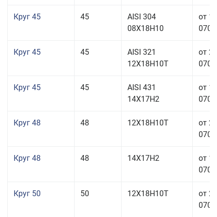
Круг 45
45
AISI 304
от 1
08Х18Н10
070,0
Круг 45
45
AISI 321
от 2
12Х18Н10Т
070,0
Круг 45
45
AISI 431
от 1
14Х17Н2
070,0
Круг 48
48
12Х18Н10Т
от 2
070,0
Круг 48
48
14Х17Н2
от 1
070,0
Круг 50
50
12Х18Н10Т
от 2
070,0