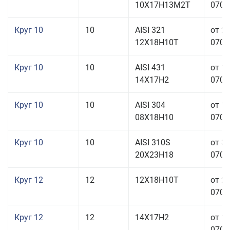
10Х17Н13М2Т
070,0
Круг 10
10
AISI 321
от 2
12Х18Н10Т
070,0
Круг 10
10
AISI 431
от 1
14Х17Н2
070,0
Круг 10
10
AISI 304
от 1
08Х18Н10
070,0
Круг 10
10
AISI 310S
от 3
20Х23Н18
070,0
Круг 12
12
12Х18Н10Т
от 2
070,0
Круг 12
12
14Х17Н2
от 1
070,0