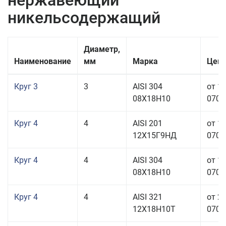
нержавеющий
никельсодержащий
Диаметр,
Наименование
мм
Марка
Цена
Круг 3
3
AISI 304
от 1
08Х18Н10
070,0
Круг 4
4
AISI 201
от 1
12Х15Г9НД
070,0
Круг 4
4
AISI 304
от 1
08Х18Н10
070,0
Круг 4
4
AISI 321
от 2
12Х18Н10Т
070,0