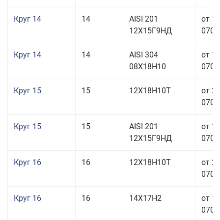
Круг 14
14
AISI 201
от 1
12Х15Г9НД
070,0
Круг 14
14
AISI 304
от 1
08Х18Н10
070,0
Круг 15
15
12Х18Н10Т
от 2
070,0
Круг 15
15
AISI 201
от 1
12Х15Г9НД
070,0
Круг 16
16
12Х18Н10Т
от 2
070,0
Круг 16
16
14Х17Н2
от 1
070,0