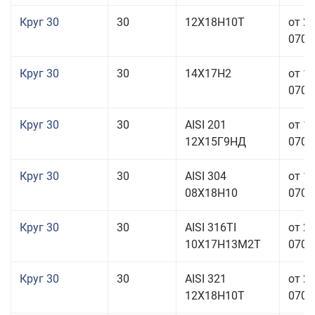
Круг 30
30
12Х18Н10Т
от 2
070,0
Круг 30
30
14Х17Н2
от 1
070,0
Круг 30
30
AISI 201
от 1
12Х15Г9НД
070,0
Круг 30
30
AISI 304
от 1
08Х18Н10
070,0
Круг 30
30
AISI 316TI
от 2
10Х17Н13М2Т
070,0
Круг 30
30
AISI 321
от 2
12Х18Н10Т
070,0