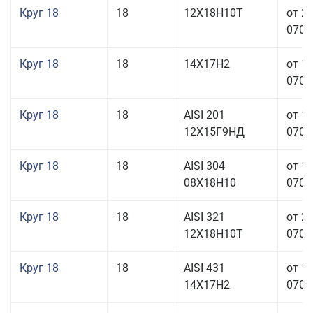
Круг 18
18
12Х18Н10Т
от 2
070,0
Круг 18
18
14Х17Н2
от 1
070,0
Круг 18
18
AISI 201
от 1
12Х15Г9НД
070,0
Круг 18
18
AISI 304
от 1
08Х18Н10
070,0
Круг 18
18
AISI 321
от 2
12Х18Н10Т
070,0
Круг 18
18
AISI 431
от 1
14Х17Н2
070,0