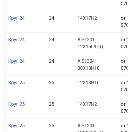
070,0
Круг 24
24
14Х17Н2
от 1
070,0
Круг 24
24
AISI 201
от 1
12Х15Г9НД
070,0
Круг 24
24
AISI 304
от 1
08Х18Н10
070,0
Круг 25
25
12Х18Н10Т
от 2
070,0
Круг 25
25
14Х17Н2
от 1
070,0
Круг 25
25
AISI 201
от 1