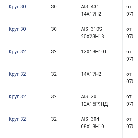
Круг 30
30
AISI 431
от 1
14Х17Н2
070,0
Круг 30
30
AISI 310S
от 3
20Х23Н18
070,0
Круг 32
32
12Х18Н10Т
от 2
070,0
Круг 32
32
14Х17Н2
от 1
070,0
Круг 32
32
AISI 201
от 1
12Х15Г9НД
070,0
Круг 32
32
AISI 304
от 1
08Х18Н10
070,0