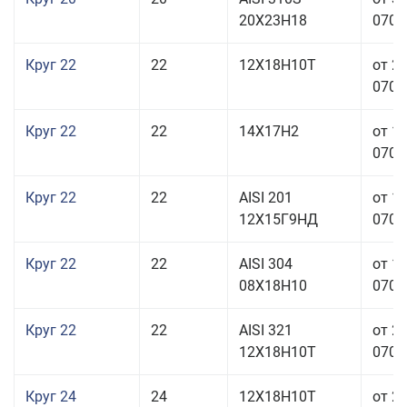
20Х23Н18
070,0
Круг 22
22
12Х18Н10Т
от 2
070,0
Круг 22
22
14Х17Н2
от 1
070,0
Круг 22
22
AISI 201
от 1
12Х15Г9НД
070,0
Круг 22
22
AISI 304
от 1
08Х18Н10
070,0
Круг 22
22
AISI 321
от 2
12Х18Н10Т
070,0
Круг 24
24
12Х18Н10Т
от 2