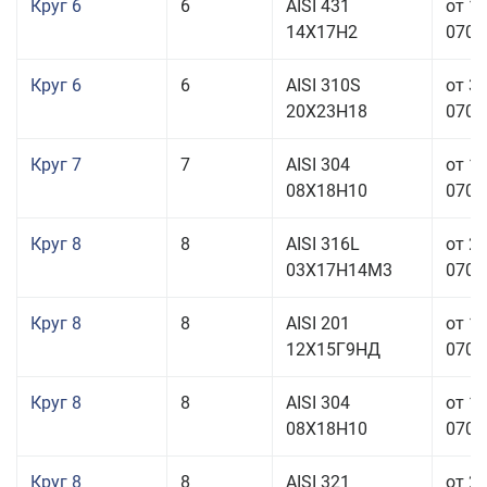
Круг 6
6
AISI 431
от 1
14Х17Н2
070,0
Круг 6
6
AISI 310S
от 3
20Х23Н18
070,0
Круг 7
7
AISI 304
от 1
08Х18Н10
070,0
Круг 8
8
AISI 316L
от 2
03Х17Н14М3
070,0
Круг 8
8
AISI 201
от 1
12Х15Г9НД
070,0
Круг 8
8
AISI 304
от 1
08Х18Н10
070,0
Круг 8
8
AISI 321
от 2