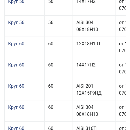
Круг 56
56
14Х17Н2
от 1
070,0
Круг 56
56
AISI 304
от 1
08Х18Н10
070,0
Круг 60
60
12Х18Н10Т
от 2
070,0
Круг 60
60
14Х17Н2
от 1
070,0
Круг 60
60
AISI 201
от 1
12Х15Г9НД
070,0
Круг 60
60
AISI 304
от 1
08Х18Н10
070,0
Круг 60
60
AISI 316TI
от 2