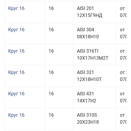
Круг 16
16
AISI 201
от 1
12Х15Г9НД
070,0
Круг 16
16
AISI 304
от 1
08Х18Н10
070,0
Круг 16
16
AISI 316TI
от 2
10Х17Н13М2Т
070,0
Круг 16
16
AISI 321
от 2
12Х18Н10Т
070,0
Круг 16
16
AISI 431
от 1
14Х17Н2
070,0
Круг 16
16
AISI 310S
от 3
20Х23Н18
070,0