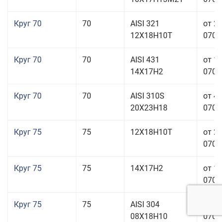
Круг 70
70
AISI 321
от 2
12Х18Н10Т
070,0
Круг 70
70
AISI 431
от 1
14Х17Н2
070,0
Круг 70
70
AISI 310S
от 4
20Х23Н18
070,0
Круг 75
75
12Х18Н10Т
от 2
070,0
Круг 75
75
14Х17Н2
от 1
070,0
Круг 75
75
AISI 304
от 1
08Х18Н10
070,0