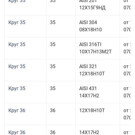
Круг 35
35
AISI 201
от 1
12Х15Г9НД
070,0
Круг 35
35
AISI 304
от 1
08Х18Н10
070,0
Круг 35
35
AISI 316TI
от 2
10Х17Н13М2Т
070,0
Круг 35
35
AISI 321
от 2
12Х18Н10Т
070,0
Круг 35
35
AISI 431
от 1
14Х17Н2
070,0
Круг 36
36
12Х18Н10Т
от 2
070,0
Круг 36
36
14Х17Н2
от 1