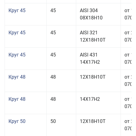
Круг 45
45
AISI 304
от 1
08Х18Н10
070,0
Круг 45
45
AISI 321
от 2
12Х18Н10Т
070,0
Круг 45
45
AISI 431
от 1
14Х17Н2
070,0
Круг 48
48
12Х18Н10Т
от 2
070,0
Круг 48
48
14Х17Н2
от 1
070,0
Круг 50
50
12Х18Н10Т
от 2
070,0