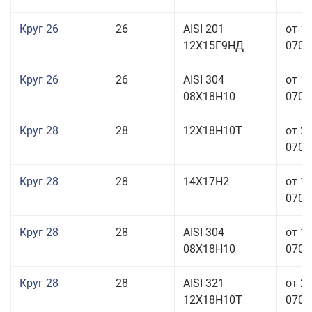
Круг 26
26
AISI 201
от 1
12Х15Г9НД
070,0
Круг 26
26
AISI 304
от 1
08Х18Н10
070,0
Круг 28
28
12Х18Н10Т
от 2
070,0
Круг 28
28
14Х17Н2
от 1
070,0
Круг 28
28
AISI 304
от 1
08Х18Н10
070,0
Круг 28
28
AISI 321
от 2
12Х18Н10Т
070,0