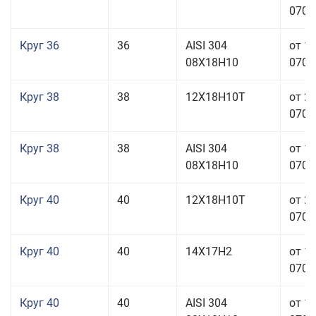
070,0
Круг 36
36
AISI 304
от 1
08Х18Н10
070,0
Круг 38
38
12Х18Н10Т
от 2
070,0
Круг 38
38
AISI 304
от 1
08Х18Н10
070,0
Круг 40
40
12Х18Н10Т
от 2
070,0
Круг 40
40
14Х17Н2
от 1
070,0
Круг 40
40
AISI 304
от 1