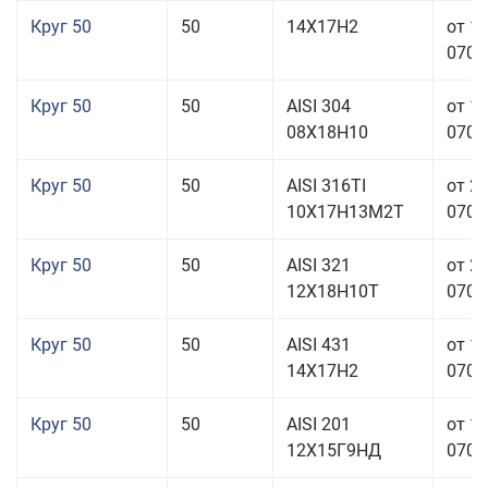
Круг 50
50
14Х17Н2
от 1
070,0
Круг 50
50
AISI 304
от 1
08Х18Н10
070,0
Круг 50
50
AISI 316TI
от 2
10Х17Н13М2Т
070,0
Круг 50
50
AISI 321
от 2
12Х18Н10Т
070,0
Круг 50
50
AISI 431
от 1
14Х17Н2
070,0
Круг 50
50
AISI 201
от 1
12Х15Г9НД
070,0