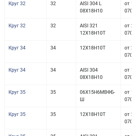
Круг 32
32
AISI 304 L
от 1
08Х18Н10
070,0
Круг 32
32
AISI 321
от 2
12Х18Н10Т
070,0
Круг 34
34
12Х18Н10Т
от 2
070,0
Круг 34
34
AISI 304
от 1
08Х18Н10
070,0
Круг 35
35
06Х15Н6МВФБ-
от 1
Ш
070,0
Круг 35
35
12Х18Н10Т
от 2
070,0