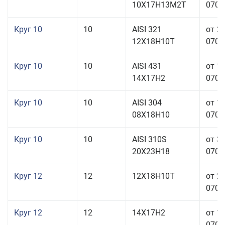
10Х17Н13М2Т
070,0
Круг 10
10
AISI 321
от 2
12Х18Н10Т
070,0
Круг 10
10
AISI 431
от 1
14Х17Н2
070,0
Круг 10
10
AISI 304
от 1
08Х18Н10
070,0
Круг 10
10
AISI 310S
от 3
20Х23Н18
070,0
Круг 12
12
12Х18Н10Т
от 2
070,0
Круг 12
12
14Х17Н2
от 1
070,0