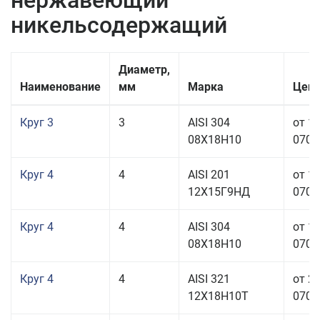
нержавеющий
никельсодержащий
Диаметр,
Наименование
мм
Марка
Цена
Круг 3
3
AISI 304
от 1
08Х18Н10
070,0
Круг 4
4
AISI 201
от 1
12Х15Г9НД
070,0
Круг 4
4
AISI 304
от 1
08Х18Н10
070,0
Круг 4
4
AISI 321
от 2
12Х18Н10Т
070,0