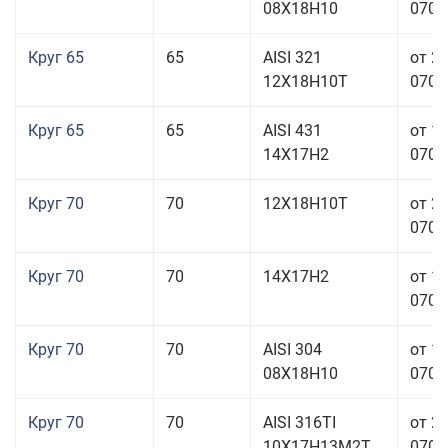
08Х18Н10
070,0
Круг 65
65
AISI 321
от 2
12Х18Н10Т
070,0
Круг 65
65
AISI 431
от 1
14Х17Н2
070,0
Круг 70
70
12Х18Н10Т
от 2
070,0
Круг 70
70
14Х17Н2
от 1
070,0
Круг 70
70
AISI 304
от 1
08Х18Н10
070,0
Круг 70
70
AISI 316TI
от 2
10Х17Н13М2Т
070,0