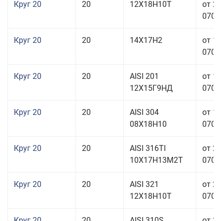
Круг 20
20
12Х18Н10Т
от 2
070,0
Круг 20
20
14Х17Н2
от 1
070,0
Круг 20
20
AISI 201
от 1
12Х15Г9НД
070,0
Круг 20
20
AISI 304
от 1
08Х18Н10
070,0
Круг 20
20
AISI 316TI
от 2
10Х17Н13М2Т
070,0
Круг 20
20
AISI 321
от 2
12Х18Н10Т
070,0
Круг 20
20
AISI 310S
от 3