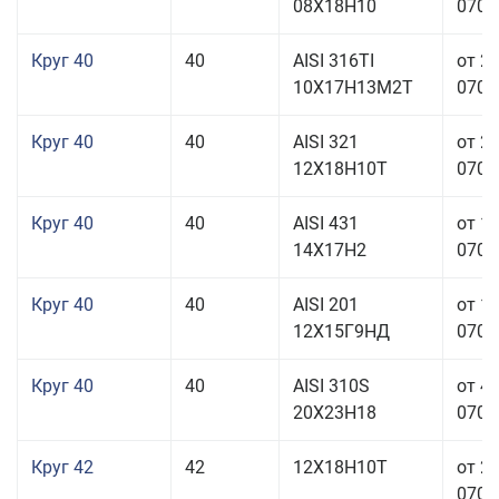
08Х18Н10
070,0
Круг 40
40
AISI 316TI
от 2
10Х17Н13М2Т
070,0
Круг 40
40
AISI 321
от 2
12Х18Н10Т
070,0
Круг 40
40
AISI 431
от 1
14Х17Н2
070,0
Круг 40
40
AISI 201
от 1
12Х15Г9НД
070,0
Круг 40
40
AISI 310S
от 4
20Х23Н18
070,0
Круг 42
42
12Х18Н10Т
от 2
070,0