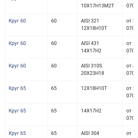
10Х17Н13М2Т
070,0
Круг 60
60
AISI 321
от 2
12Х18Н10Т
070,0
Круг 60
60
AISI 431
от 1
14Х17Н2
070,0
Круг 60
60
AISI 310S
от 4
20Х23Н18
070,0
Круг 65
65
12Х18Н10Т
от 2
070,0
Круг 65
65
14Х17Н2
от 1
070,0
Круг 65
65
AISI 304
от 1