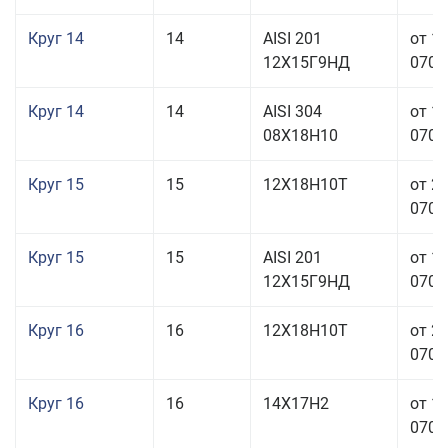
Круг 14
14
AISI 201
от 1
12Х15Г9НД
070,0
Круг 14
14
AISI 304
от 1
08Х18Н10
070,0
Круг 15
15
12Х18Н10Т
от 2
070,0
Круг 15
15
AISI 201
от 1
12Х15Г9НД
070,0
Круг 16
16
12Х18Н10Т
от 2
070,0
Круг 16
16
14Х17Н2
от 1
070,0