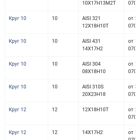
10Х17Н13М2Т
070,0
Круг 10
10
AISI 321
от 2
12Х18Н10Т
070,0
Круг 10
10
AISI 431
от 1
14Х17Н2
070,0
Круг 10
10
AISI 304
от 1
08Х18Н10
070,0
Круг 10
10
AISI 310S
от 3
20Х23Н18
070,0
Круг 12
12
12Х18Н10Т
от 2
070,0
Круг 12
12
14Х17Н2
от 1
070,0