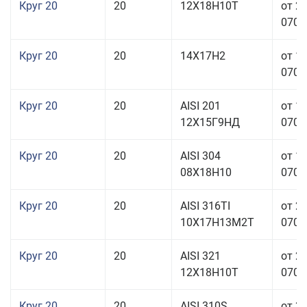
Круг 20
20
12Х18Н10Т
от 2
070,0
Круг 20
20
14Х17Н2
от 1
070,0
Круг 20
20
AISI 201
от 1
12Х15Г9НД
070,0
Круг 20
20
AISI 304
от 1
08Х18Н10
070,0
Круг 20
20
AISI 316TI
от 2
10Х17Н13М2Т
070,0
Круг 20
20
AISI 321
от 2
12Х18Н10Т
070,0
Круг 20
20
AISI 310S
от 3