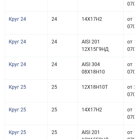
070,0
Круг 24
24
14Х17Н2
от 1
070,0
Круг 24
24
AISI 201
от 1
12Х15Г9НД
070,0
Круг 24
24
AISI 304
от 1
08Х18Н10
070,0
Круг 25
25
12Х18Н10Т
от 2
070,0
Круг 25
25
14Х17Н2
от 1
070,0
Круг 25
25
AISI 201
от 1