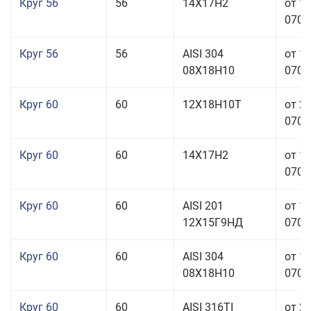
Круг 56
56
14Х17Н2
от 1
070,0
Круг 56
56
AISI 304
от 1
08Х18Н10
070,0
Круг 60
60
12Х18Н10Т
от 2
070,0
Круг 60
60
14Х17Н2
от 1
070,0
Круг 60
60
AISI 201
от 1
12Х15Г9НД
070,0
Круг 60
60
AISI 304
от 1
08Х18Н10
070,0
Круг 60
60
AISI 316TI
от 2