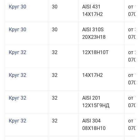
Круг 30
30
AISI 431
от 1
14Х17Н2
070,0
Круг 30
30
AISI 310S
от 3
20Х23Н18
070,0
Круг 32
32
12Х18Н10Т
от 2
070,0
Круг 32
32
14Х17Н2
от 1
070,0
Круг 32
32
AISI 201
от 1
12Х15Г9НД
070,0
Круг 32
32
AISI 304
от 1
08Х18Н10
070,0