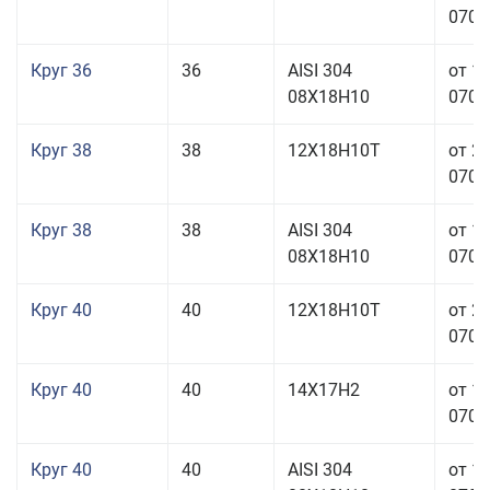
070,0
Круг 36
36
AISI 304
от 1
08Х18Н10
070,0
Круг 38
38
12Х18Н10Т
от 2
070,0
Круг 38
38
AISI 304
от 1
08Х18Н10
070,0
Круг 40
40
12Х18Н10Т
от 2
070,0
Круг 40
40
14Х17Н2
от 1
070,0
Круг 40
40
AISI 304
от 1