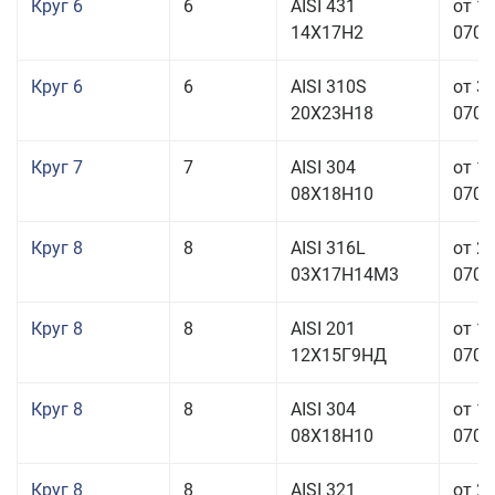
Круг 6
6
AISI 431
от 1
14Х17Н2
070,0
Круг 6
6
AISI 310S
от 3
20Х23Н18
070,0
Круг 7
7
AISI 304
от 1
08Х18Н10
070,0
Круг 8
8
AISI 316L
от 2
03Х17Н14М3
070,0
Круг 8
8
AISI 201
от 1
12Х15Г9НД
070,0
Круг 8
8
AISI 304
от 1
08Х18Н10
070,0
Круг 8
8
AISI 321
от 2