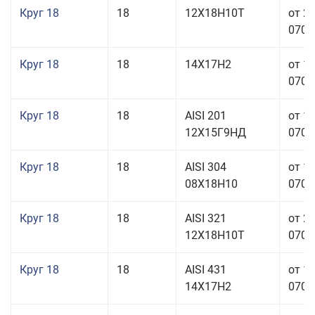
Круг 18
18
12Х18Н10Т
от 2
070,0
Круг 18
18
14Х17Н2
от 1
070,0
Круг 18
18
AISI 201
от 1
12Х15Г9НД
070,0
Круг 18
18
AISI 304
от 1
08Х18Н10
070,0
Круг 18
18
AISI 321
от 2
12Х18Н10Т
070,0
Круг 18
18
AISI 431
от 1
14Х17Н2
070,0