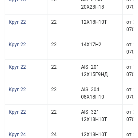
20Х23Н18
070,0
Круг 22
22
12Х18Н10Т
от 2
070,0
Круг 22
22
14Х17Н2
от 1
070,0
Круг 22
22
AISI 201
от 1
12Х15Г9НД
070,0
Круг 22
22
AISI 304
от 1
08Х18Н10
070,0
Круг 22
22
AISI 321
от 2
12Х18Н10Т
070,0
Круг 24
24
12Х18Н10Т
от 2