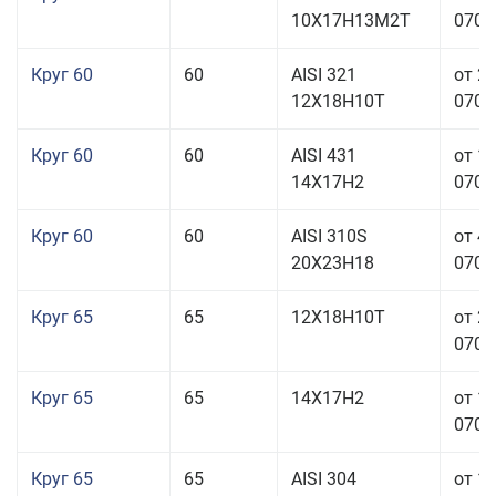
10Х17Н13М2Т
070,0
Круг 60
60
AISI 321
от 2
12Х18Н10Т
070,0
Круг 60
60
AISI 431
от 1
14Х17Н2
070,0
Круг 60
60
AISI 310S
от 4
20Х23Н18
070,0
Круг 65
65
12Х18Н10Т
от 2
070,0
Круг 65
65
14Х17Н2
от 1
070,0
Круг 65
65
AISI 304
от 1