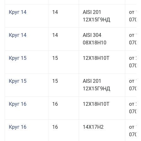
Круг 14
14
AISI 201
от 1
12Х15Г9НД
070,0
Круг 14
14
AISI 304
от 1
08Х18Н10
070,0
Круг 15
15
12Х18Н10Т
от 2
070,0
Круг 15
15
AISI 201
от 1
12Х15Г9НД
070,0
Круг 16
16
12Х18Н10Т
от 2
070,0
Круг 16
16
14Х17Н2
от 1
070,0