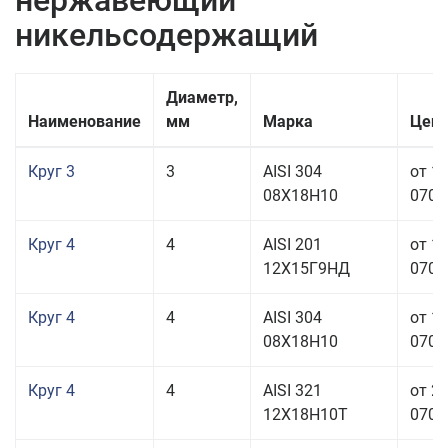
нержавеющий
никельсодержащий
Диаметр,
Наименование
мм
Марка
Цена
Круг 3
3
AISI 304
от 1
08Х18Н10
070,0
Круг 4
4
AISI 201
от 1
12Х15Г9НД
070,0
Круг 4
4
AISI 304
от 1
08Х18Н10
070,0
Круг 4
4
AISI 321
от 2
12Х18Н10Т
070,0