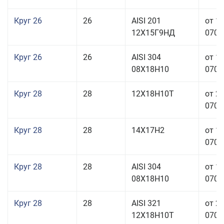
Круг 26
26
AISI 201
от 1
12Х15Г9НД
070,0
Круг 26
26
AISI 304
от 1
08Х18Н10
070,0
Круг 28
28
12Х18Н10Т
от 2
070,0
Круг 28
28
14Х17Н2
от 1
070,0
Круг 28
28
AISI 304
от 1
08Х18Н10
070,0
Круг 28
28
AISI 321
от 2
12Х18Н10Т
070,0