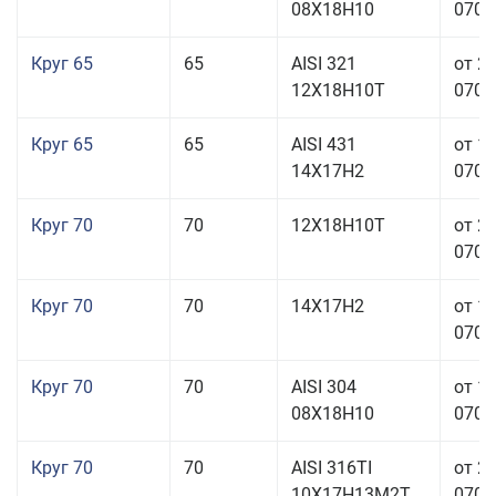
08Х18Н10
070,0
Круг 65
65
AISI 321
от 2
12Х18Н10Т
070,0
Круг 65
65
AISI 431
от 1
14Х17Н2
070,0
Круг 70
70
12Х18Н10Т
от 2
070,0
Круг 70
70
14Х17Н2
от 1
070,0
Круг 70
70
AISI 304
от 1
08Х18Н10
070,0
Круг 70
70
AISI 316TI
от 2
10Х17Н13М2Т
070,0