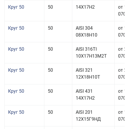
Круг 50
50
14Х17Н2
от 1
070,0
Круг 50
50
AISI 304
от 1
08Х18Н10
070,0
Круг 50
50
AISI 316TI
от 2
10Х17Н13М2Т
070,0
Круг 50
50
AISI 321
от 2
12Х18Н10Т
070,0
Круг 50
50
AISI 431
от 1
14Х17Н2
070,0
Круг 50
50
AISI 201
от 1
12Х15Г9НД
070,0