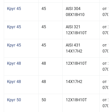
Круг 45
45
AISI 304
от 1
08Х18Н10
070,0
Круг 45
45
AISI 321
от 2
12Х18Н10Т
070,0
Круг 45
45
AISI 431
от 1
14Х17Н2
070,0
Круг 48
48
12Х18Н10Т
от 2
070,0
Круг 48
48
14Х17Н2
от 1
070,0
Круг 50
50
12Х18Н10Т
от 2
070,0