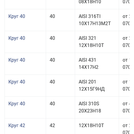
08Х18Н10
070,0
Круг 40
40
AISI 316TI
от 2
10Х17Н13М2Т
070,0
Круг 40
40
AISI 321
от 2
12Х18Н10Т
070,0
Круг 40
40
AISI 431
от 1
14Х17Н2
070,0
Круг 40
40
AISI 201
от 1
12Х15Г9НД
070,0
Круг 40
40
AISI 310S
от 4
20Х23Н18
070,0
Круг 42
42
12Х18Н10Т
от 2
070,0