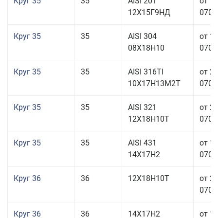
Круг 35
35
AISI 201
от 1
12Х15Г9НД
070,0
Круг 35
35
AISI 304
от 1
08Х18Н10
070,0
Круг 35
35
AISI 316TI
от 2
10Х17Н13М2Т
070,0
Круг 35
35
AISI 321
от 2
12Х18Н10Т
070,0
Круг 35
35
AISI 431
от 1
14Х17Н2
070,0
Круг 36
36
12Х18Н10Т
от 2
070,0
Круг 36
36
14Х17Н2
от 1