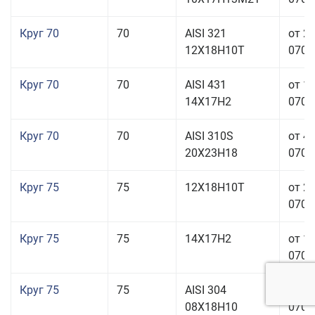
Круг 70
70
AISI 321
от 2
12Х18Н10Т
070,0
Круг 70
70
AISI 431
от 1
14Х17Н2
070,0
Круг 70
70
AISI 310S
от 4
20Х23Н18
070,0
Круг 75
75
12Х18Н10Т
от 2
070,0
Круг 75
75
14Х17Н2
от 1
070,0
Круг 75
75
AISI 304
от 1
08Х18Н10
070,0