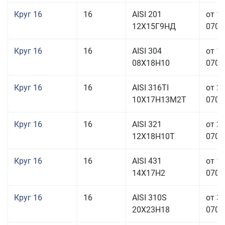
Круг 16
16
AISI 201
от 1
12Х15Г9НД
070,0
Круг 16
16
AISI 304
от 1
08Х18Н10
070,0
Круг 16
16
AISI 316TI
от 2
10Х17Н13М2Т
070,0
Круг 16
16
AISI 321
от 2
12Х18Н10Т
070,0
Круг 16
16
AISI 431
от 1
14Х17Н2
070,0
Круг 16
16
AISI 310S
от 3
20Х23Н18
070,0