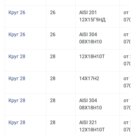
Круг 26
26
AISI 201
от 1
12Х15Г9НД
070,0
Круг 26
26
AISI 304
от 1
08Х18Н10
070,0
Круг 28
28
12Х18Н10Т
от 2
070,0
Круг 28
28
14Х17Н2
от 1
070,0
Круг 28
28
AISI 304
от 1
08Х18Н10
070,0
Круг 28
28
AISI 321
от 2
12Х18Н10Т
070,0