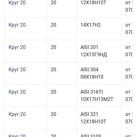
Круг 20
20
12Х18Н10Т
от 2
070,0
Круг 20
20
14Х17Н2
от 1
070,0
Круг 20
20
AISI 201
от 1
12Х15Г9НД
070,0
Круг 20
20
AISI 304
от 1
08Х18Н10
070,0
Круг 20
20
AISI 316TI
от 2
10Х17Н13М2Т
070,0
Круг 20
20
AISI 321
от 2
12Х18Н10Т
070,0
Круг 20
20
AISI 310S
от 3