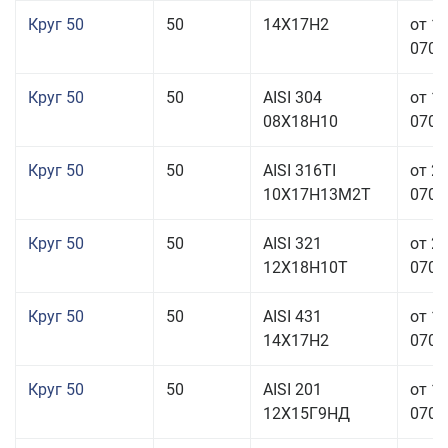
Круг 50
50
14Х17Н2
от 1
070,0
Круг 50
50
AISI 304
от 1
08Х18Н10
070,0
Круг 50
50
AISI 316TI
от 2
10Х17Н13М2Т
070,0
Круг 50
50
AISI 321
от 2
12Х18Н10Т
070,0
Круг 50
50
AISI 431
от 1
14Х17Н2
070,0
Круг 50
50
AISI 201
от 1
12Х15Г9НД
070,0