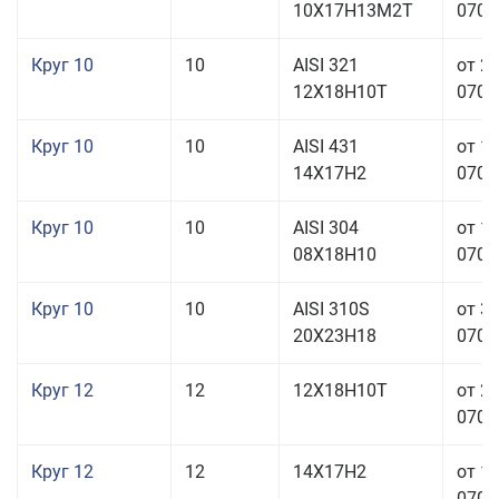
10Х17Н13М2Т
070,0
Круг 10
10
AISI 321
от 2
12Х18Н10Т
070,0
Круг 10
10
AISI 431
от 1
14Х17Н2
070,0
Круг 10
10
AISI 304
от 1
08Х18Н10
070,0
Круг 10
10
AISI 310S
от 3
20Х23Н18
070,0
Круг 12
12
12Х18Н10Т
от 2
070,0
Круг 12
12
14Х17Н2
от 1
070,0