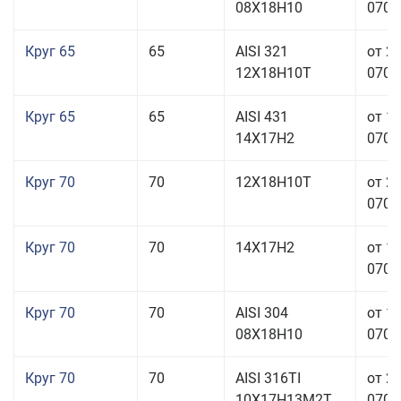
08Х18Н10
070,0
Круг 65
65
AISI 321
от 2
12Х18Н10Т
070,0
Круг 65
65
AISI 431
от 1
14Х17Н2
070,0
Круг 70
70
12Х18Н10Т
от 2
070,0
Круг 70
70
14Х17Н2
от 1
070,0
Круг 70
70
AISI 304
от 1
08Х18Н10
070,0
Круг 70
70
AISI 316TI
от 2
10Х17Н13М2Т
070,0