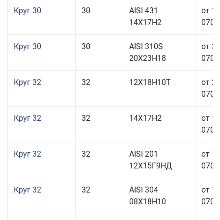
Круг 30
30
AISI 431
от 1
14Х17Н2
070,0
Круг 30
30
AISI 310S
от 3
20Х23Н18
070,0
Круг 32
32
12Х18Н10Т
от 2
070,0
Круг 32
32
14Х17Н2
от 1
070,0
Круг 32
32
AISI 201
от 1
12Х15Г9НД
070,0
Круг 32
32
AISI 304
от 1
08Х18Н10
070,0