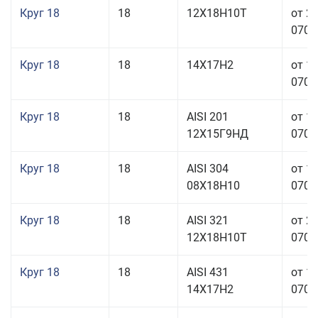
Круг 18
18
12Х18Н10Т
от 2
070,0
Круг 18
18
14Х17Н2
от 1
070,0
Круг 18
18
AISI 201
от 1
12Х15Г9НД
070,0
Круг 18
18
AISI 304
от 1
08Х18Н10
070,0
Круг 18
18
AISI 321
от 2
12Х18Н10Т
070,0
Круг 18
18
AISI 431
от 1
14Х17Н2
070,0