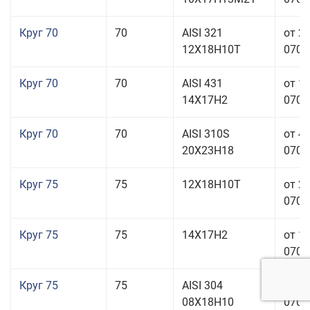
Круг 70
70
AISI 321
от 2
12Х18Н10Т
070,0
Круг 70
70
AISI 431
от 1
14Х17Н2
070,0
Круг 70
70
AISI 310S
от 4
20Х23Н18
070,0
Круг 75
75
12Х18Н10Т
от 2
070,0
Круг 75
75
14Х17Н2
от 1
070,0
Круг 75
75
AISI 304
от 1
08Х18Н10
070,0