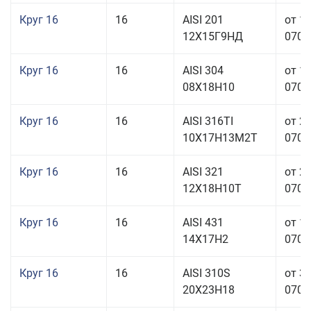
Круг 16
16
AISI 201
от 1
12Х15Г9НД
070,0
Круг 16
16
AISI 304
от 1
08Х18Н10
070,0
Круг 16
16
AISI 316TI
от 2
10Х17Н13М2Т
070,0
Круг 16
16
AISI 321
от 2
12Х18Н10Т
070,0
Круг 16
16
AISI 431
от 1
14Х17Н2
070,0
Круг 16
16
AISI 310S
от 3
20Х23Н18
070,0