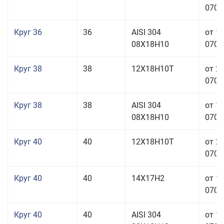
070,0
Круг 36
36
AISI 304
от 1
08Х18Н10
070,0
Круг 38
38
12Х18Н10Т
от 2
070,0
Круг 38
38
AISI 304
от 1
08Х18Н10
070,0
Круг 40
40
12Х18Н10Т
от 2
070,0
Круг 40
40
14Х17Н2
от 1
070,0
Круг 40
40
AISI 304
от 1