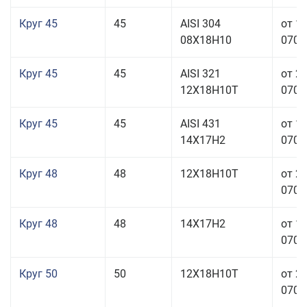
Круг 45
45
AISI 304
от 1
08Х18Н10
070,0
Круг 45
45
AISI 321
от 2
12Х18Н10Т
070,0
Круг 45
45
AISI 431
от 1
14Х17Н2
070,0
Круг 48
48
12Х18Н10Т
от 2
070,0
Круг 48
48
14Х17Н2
от 1
070,0
Круг 50
50
12Х18Н10Т
от 2
070,0