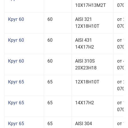
10Х17Н13М2Т
070,0
Круг 60
60
AISI 321
от 2
12Х18Н10Т
070,0
Круг 60
60
AISI 431
от 1
14Х17Н2
070,0
Круг 60
60
AISI 310S
от 4
20Х23Н18
070,0
Круг 65
65
12Х18Н10Т
от 2
070,0
Круг 65
65
14Х17Н2
от 1
070,0
Круг 65
65
AISI 304
от 1