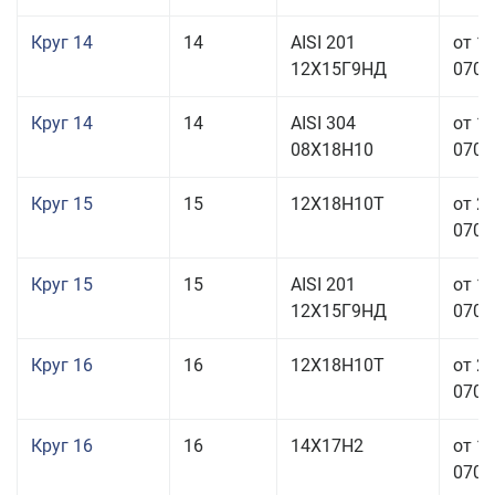
Круг 14
14
AISI 201
от 1
12Х15Г9НД
070,0
Круг 14
14
AISI 304
от 1
08Х18Н10
070,0
Круг 15
15
12Х18Н10Т
от 2
070,0
Круг 15
15
AISI 201
от 1
12Х15Г9НД
070,0
Круг 16
16
12Х18Н10Т
от 2
070,0
Круг 16
16
14Х17Н2
от 1
070,0