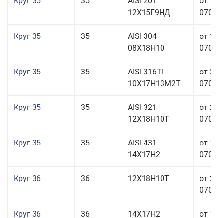
Круг 35
35
AISI 201
от 1
12Х15Г9НД
070,0
Круг 35
35
AISI 304
от 1
08Х18Н10
070,0
Круг 35
35
AISI 316TI
от 2
10Х17Н13М2Т
070,0
Круг 35
35
AISI 321
от 2
12Х18Н10Т
070,0
Круг 35
35
AISI 431
от 1
14Х17Н2
070,0
Круг 36
36
12Х18Н10Т
от 2
070,0
Круг 36
36
14Х17Н2
от 1