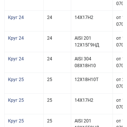
070,0
Круг 24
24
14Х17Н2
от 1
070,0
Круг 24
24
AISI 201
от 1
12Х15Г9НД
070,0
Круг 24
24
AISI 304
от 1
08Х18Н10
070,0
Круг 25
25
12Х18Н10Т
от 2
070,0
Круг 25
25
14Х17Н2
от 1
070,0
Круг 25
25
AISI 201
от 1