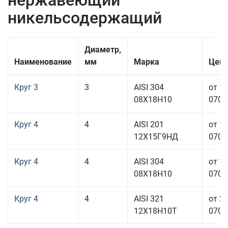
нержавеющий
никельсодержащий
Диаметр,
Наименование
мм
Марка
Цена
Круг 3
3
AISI 304
от 1
08Х18Н10
070,0
Круг 4
4
AISI 201
от 1
12Х15Г9НД
070,0
Круг 4
4
AISI 304
от 1
08Х18Н10
070,0
Круг 4
4
AISI 321
от 2
12Х18Н10Т
070,0