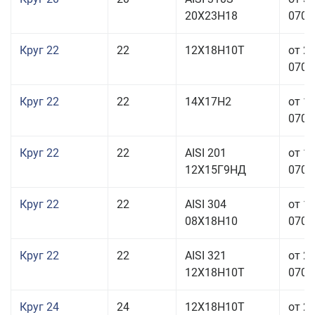
20Х23Н18
070,0
Круг 22
22
12Х18Н10Т
от 2
070,0
Круг 22
22
14Х17Н2
от 1
070,0
Круг 22
22
AISI 201
от 1
12Х15Г9НД
070,0
Круг 22
22
AISI 304
от 1
08Х18Н10
070,0
Круг 22
22
AISI 321
от 2
12Х18Н10Т
070,0
Круг 24
24
12Х18Н10Т
от 2