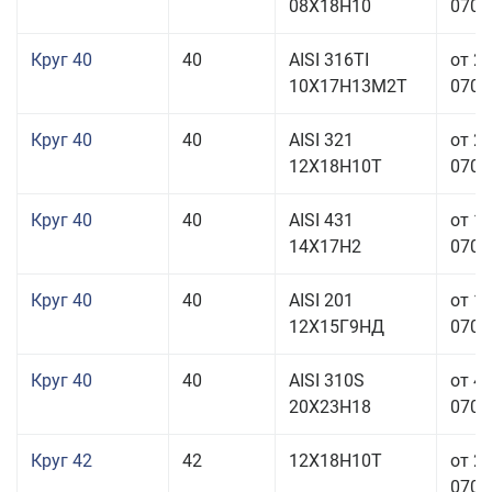
08Х18Н10
070,0
Круг 40
40
AISI 316TI
от 2
10Х17Н13М2Т
070,0
Круг 40
40
AISI 321
от 2
12Х18Н10Т
070,0
Круг 40
40
AISI 431
от 1
14Х17Н2
070,0
Круг 40
40
AISI 201
от 1
12Х15Г9НД
070,0
Круг 40
40
AISI 310S
от 4
20Х23Н18
070,0
Круг 42
42
12Х18Н10Т
от 2
070,0