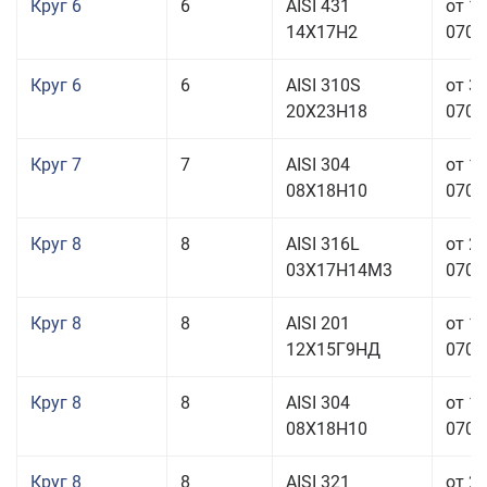
Круг 6
6
AISI 431
от 1
14Х17Н2
070,0
Круг 6
6
AISI 310S
от 3
20Х23Н18
070,0
Круг 7
7
AISI 304
от 1
08Х18Н10
070,0
Круг 8
8
AISI 316L
от 2
03Х17Н14М3
070,0
Круг 8
8
AISI 201
от 1
12Х15Г9НД
070,0
Круг 8
8
AISI 304
от 1
08Х18Н10
070,0
Круг 8
8
AISI 321
от 2