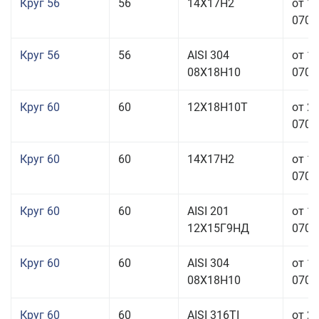
Круг 56
56
14Х17Н2
от 1
070,0
Круг 56
56
AISI 304
от 1
08Х18Н10
070,0
Круг 60
60
12Х18Н10Т
от 2
070,0
Круг 60
60
14Х17Н2
от 1
070,0
Круг 60
60
AISI 201
от 1
12Х15Г9НД
070,0
Круг 60
60
AISI 304
от 1
08Х18Н10
070,0
Круг 60
60
AISI 316TI
от 2