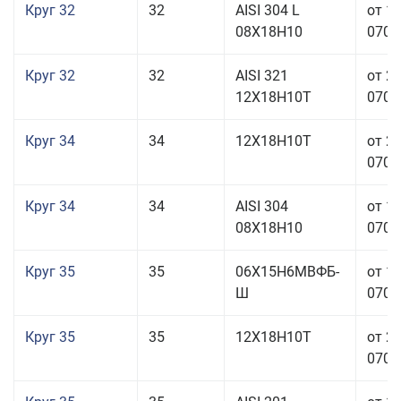
Круг 32
32
AISI 304 L
от 1
08Х18Н10
070,0
Круг 32
32
AISI 321
от 2
12Х18Н10Т
070,0
Круг 34
34
12Х18Н10Т
от 2
070,0
Круг 34
34
AISI 304
от 1
08Х18Н10
070,0
Круг 35
35
06Х15Н6МВФБ-
от 1
Ш
070,0
Круг 35
35
12Х18Н10Т
от 2
070,0