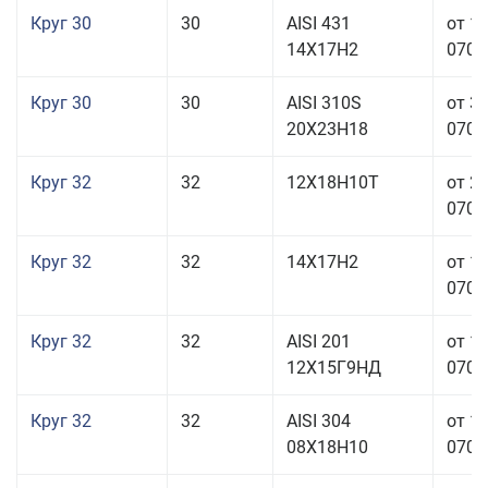
Круг 30
30
AISI 431
от 1
14Х17Н2
070,0
Круг 30
30
AISI 310S
от 3
20Х23Н18
070,0
Круг 32
32
12Х18Н10Т
от 2
070,0
Круг 32
32
14Х17Н2
от 1
070,0
Круг 32
32
AISI 201
от 1
12Х15Г9НД
070,0
Круг 32
32
AISI 304
от 1
08Х18Н10
070,0