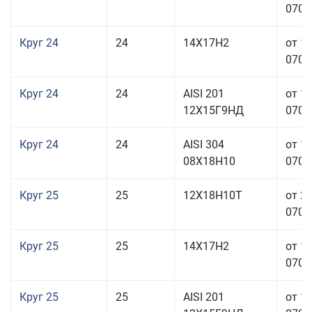
070,0
Круг 24
24
14Х17Н2
от 1
070,0
Круг 24
24
AISI 201
от 1
12Х15Г9НД
070,0
Круг 24
24
AISI 304
от 1
08Х18Н10
070,0
Круг 25
25
12Х18Н10Т
от 2
070,0
Круг 25
25
14Х17Н2
от 1
070,0
Круг 25
25
AISI 201
от 1