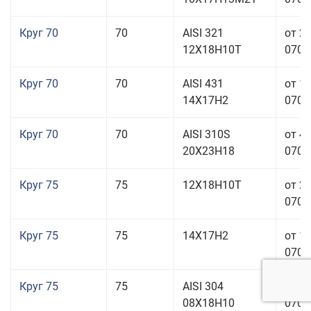
Круг 70
70
AISI 321
от 2
12Х18Н10Т
070,0
Круг 70
70
AISI 431
от 1
14Х17Н2
070,0
Круг 70
70
AISI 310S
от 4
20Х23Н18
070,0
Круг 75
75
12Х18Н10Т
от 2
070,0
Круг 75
75
14Х17Н2
от 1
070,0
Круг 75
75
AISI 304
от 1
08Х18Н10
070,0