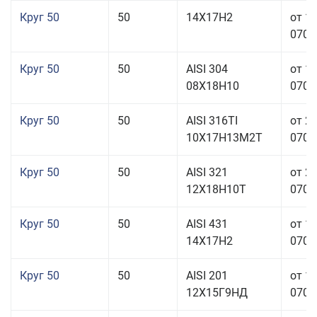
Круг 50
50
14Х17Н2
от 1
070,0
Круг 50
50
AISI 304
от 1
08Х18Н10
070,0
Круг 50
50
AISI 316TI
от 2
10Х17Н13М2Т
070,0
Круг 50
50
AISI 321
от 2
12Х18Н10Т
070,0
Круг 50
50
AISI 431
от 1
14Х17Н2
070,0
Круг 50
50
AISI 201
от 1
12Х15Г9НД
070,0