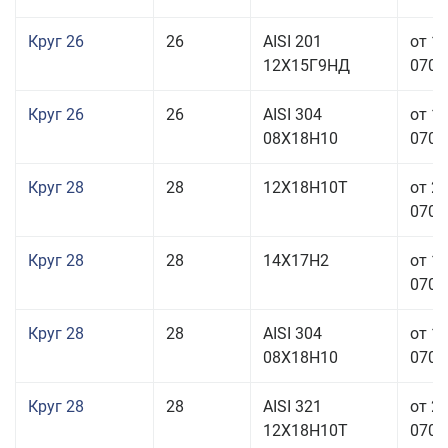
Круг 26
26
AISI 201
от 1
12Х15Г9НД
070,0
Круг 26
26
AISI 304
от 1
08Х18Н10
070,0
Круг 28
28
12Х18Н10Т
от 2
070,0
Круг 28
28
14Х17Н2
от 1
070,0
Круг 28
28
AISI 304
от 1
08Х18Н10
070,0
Круг 28
28
AISI 321
от 2
12Х18Н10Т
070,0