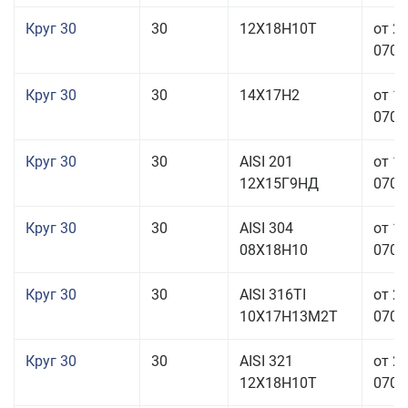
Круг 30
30
12Х18Н10Т
от 2
070,0
Круг 30
30
14Х17Н2
от 1
070,0
Круг 30
30
AISI 201
от 1
12Х15Г9НД
070,0
Круг 30
30
AISI 304
от 1
08Х18Н10
070,0
Круг 30
30
AISI 316TI
от 2
10Х17Н13М2Т
070,0
Круг 30
30
AISI 321
от 2
12Х18Н10Т
070,0