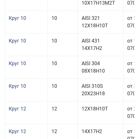
10Х17Н13М2Т
070,0
Круг 10
10
AISI 321
от 2
12Х18Н10Т
070,0
Круг 10
10
AISI 431
от 1
14Х17Н2
070,0
Круг 10
10
AISI 304
от 1
08Х18Н10
070,0
Круг 10
10
AISI 310S
от 3
20Х23Н18
070,0
Круг 12
12
12Х18Н10Т
от 2
070,0
Круг 12
12
14Х17Н2
от 1
070,0