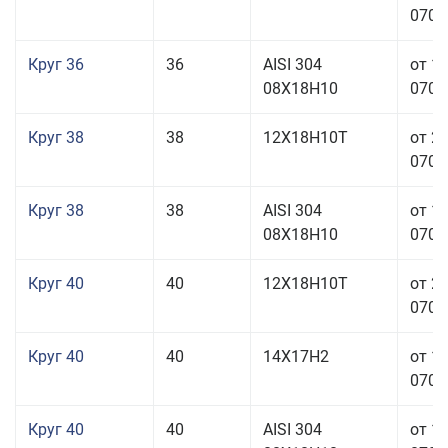
070,0
Круг 36
36
AISI 304
от 1
08Х18Н10
070,0
Круг 38
38
12Х18Н10Т
от 2
070,0
Круг 38
38
AISI 304
от 1
08Х18Н10
070,0
Круг 40
40
12Х18Н10Т
от 2
070,0
Круг 40
40
14Х17Н2
от 1
070,0
Круг 40
40
AISI 304
от 1