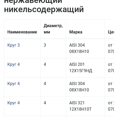
нержавеющий
никельсодержащий
Диаметр,
Наименование
мм
Марка
Цена
Круг 3
3
AISI 304
от 1
08Х18Н10
070,0
Круг 4
4
AISI 201
от 1
12Х15Г9НД
070,0
Круг 4
4
AISI 304
от 1
08Х18Н10
070,0
Круг 4
4
AISI 321
от 2
12Х18Н10Т
070,0