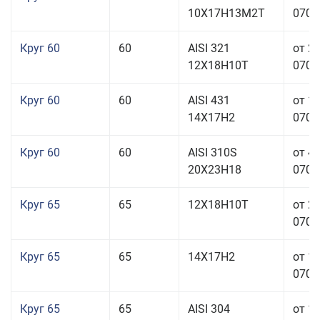
10Х17Н13М2Т
070,0
Круг 60
60
AISI 321
от 2
12Х18Н10Т
070,0
Круг 60
60
AISI 431
от 1
14Х17Н2
070,0
Круг 60
60
AISI 310S
от 4
20Х23Н18
070,0
Круг 65
65
12Х18Н10Т
от 2
070,0
Круг 65
65
14Х17Н2
от 1
070,0
Круг 65
65
AISI 304
от 1