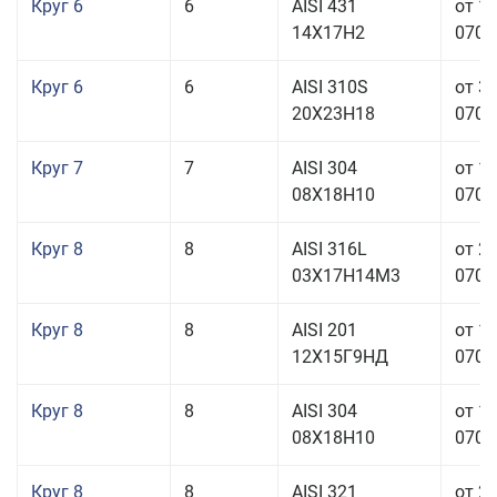
Круг 6
6
AISI 431
от 1
14Х17Н2
070,0
Круг 6
6
AISI 310S
от 3
20Х23Н18
070,0
Круг 7
7
AISI 304
от 1
08Х18Н10
070,0
Круг 8
8
AISI 316L
от 2
03Х17Н14М3
070,0
Круг 8
8
AISI 201
от 1
12Х15Г9НД
070,0
Круг 8
8
AISI 304
от 1
08Х18Н10
070,0
Круг 8
8
AISI 321
от 2