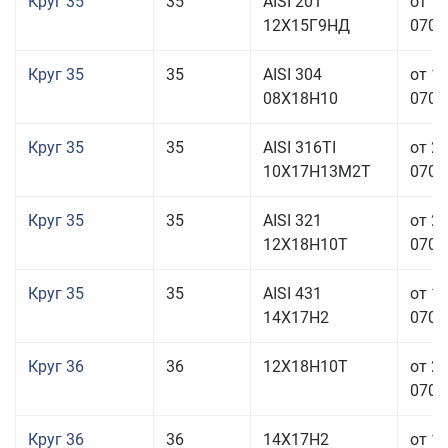
Круг 35
35
AISI 201
от 1
12Х15Г9НД
070,0
Круг 35
35
AISI 304
от 1
08Х18Н10
070,0
Круг 35
35
AISI 316TI
от 2
10Х17Н13М2Т
070,0
Круг 35
35
AISI 321
от 2
12Х18Н10Т
070,0
Круг 35
35
AISI 431
от 1
14Х17Н2
070,0
Круг 36
36
12Х18Н10Т
от 2
070,0
Круг 36
36
14Х17Н2
от 1