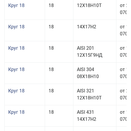
Круг 18
18
12Х18Н10Т
от 2
070,0
Круг 18
18
14Х17Н2
от 1
070,0
Круг 18
18
AISI 201
от 1
12Х15Г9НД
070,0
Круг 18
18
AISI 304
от 1
08Х18Н10
070,0
Круг 18
18
AISI 321
от 2
12Х18Н10Т
070,0
Круг 18
18
AISI 431
от 1
14Х17Н2
070,0