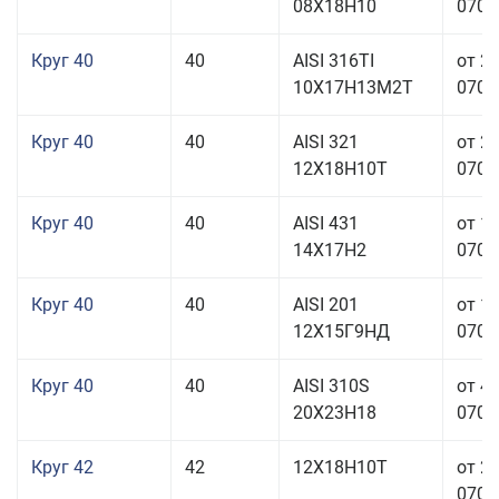
08Х18Н10
070,0
Круг 40
40
AISI 316TI
от 2
10Х17Н13М2Т
070,0
Круг 40
40
AISI 321
от 2
12Х18Н10Т
070,0
Круг 40
40
AISI 431
от 1
14Х17Н2
070,0
Круг 40
40
AISI 201
от 1
12Х15Г9НД
070,0
Круг 40
40
AISI 310S
от 4
20Х23Н18
070,0
Круг 42
42
12Х18Н10Т
от 2
070,0