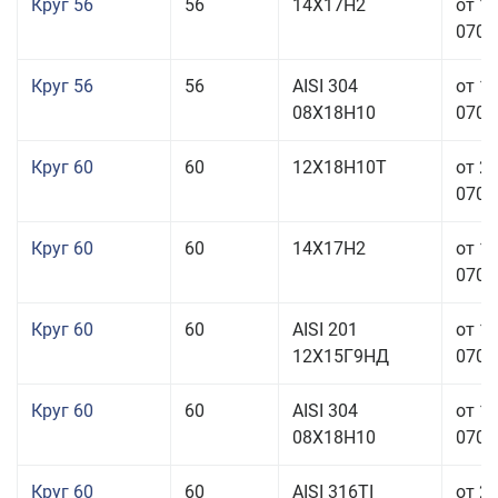
Круг 56
56
14Х17Н2
от 1
070,0
Круг 56
56
AISI 304
от 1
08Х18Н10
070,0
Круг 60
60
12Х18Н10Т
от 2
070,0
Круг 60
60
14Х17Н2
от 1
070,0
Круг 60
60
AISI 201
от 1
12Х15Г9НД
070,0
Круг 60
60
AISI 304
от 1
08Х18Н10
070,0
Круг 60
60
AISI 316TI
от 2