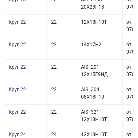
20Х23Н18
070,0
Круг 22
22
12Х18Н10Т
от 2
070,0
Круг 22
22
14Х17Н2
от 1
070,0
Круг 22
22
AISI 201
от 1
12Х15Г9НД
070,0
Круг 22
22
AISI 304
от 1
08Х18Н10
070,0
Круг 22
22
AISI 321
от 2
12Х18Н10Т
070,0
Круг 24
24
12Х18Н10Т
от 2