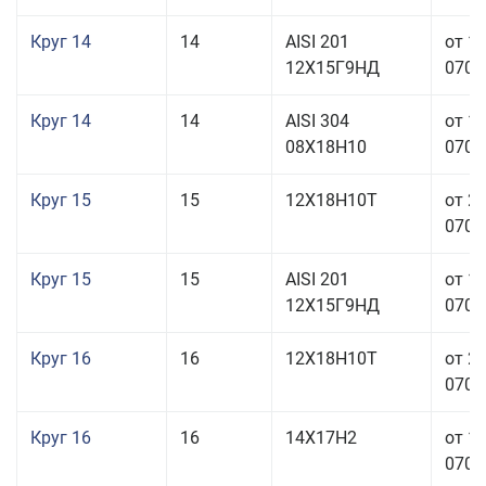
Круг 14
14
AISI 201
от 1
12Х15Г9НД
070,0
Круг 14
14
AISI 304
от 1
08Х18Н10
070,0
Круг 15
15
12Х18Н10Т
от 2
070,0
Круг 15
15
AISI 201
от 1
12Х15Г9НД
070,0
Круг 16
16
12Х18Н10Т
от 2
070,0
Круг 16
16
14Х17Н2
от 1
070,0