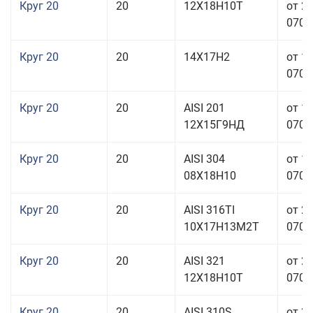
Круг 20
20
12Х18Н10Т
от 2
070,0
Круг 20
20
14Х17Н2
от 1
070,0
Круг 20
20
AISI 201
от 1
12Х15Г9НД
070,0
Круг 20
20
AISI 304
от 1
08Х18Н10
070,0
Круг 20
20
AISI 316TI
от 2
10Х17Н13М2Т
070,0
Круг 20
20
AISI 321
от 2
12Х18Н10Т
070,0
Круг 20
20
AISI 310S
от 3