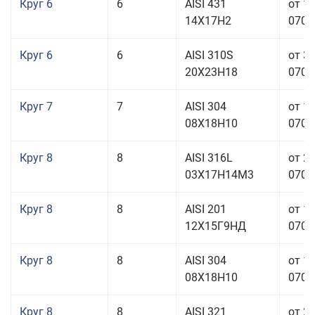
Круг 6
6
AISI 431
от 1
14Х17Н2
070,0
Круг 6
6
AISI 310S
от 3
20Х23Н18
070,0
Круг 7
7
AISI 304
от 1
08Х18Н10
070,0
Круг 8
8
AISI 316L
от 2
03Х17Н14М3
070,0
Круг 8
8
AISI 201
от 1
12Х15Г9НД
070,0
Круг 8
8
AISI 304
от 1
08Х18Н10
070,0
Круг 8
8
AISI 321
от 2