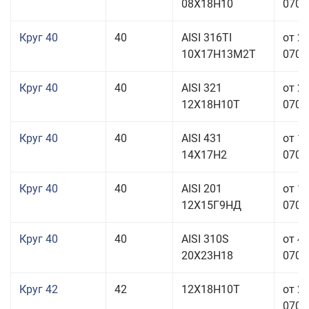
08Х18Н10
070,0
Круг 40
40
AISI 316TI
от 2
10Х17Н13М2Т
070,0
Круг 40
40
AISI 321
от 2
12Х18Н10Т
070,0
Круг 40
40
AISI 431
от 1
14Х17Н2
070,0
Круг 40
40
AISI 201
от 1
12Х15Г9НД
070,0
Круг 40
40
AISI 310S
от 4
20Х23Н18
070,0
Круг 42
42
12Х18Н10Т
от 2
070,0