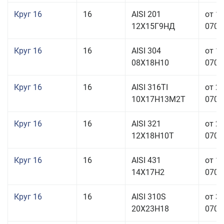
Круг 16
16
AISI 201
от 1
12Х15Г9НД
070,0
Круг 16
16
AISI 304
от 1
08Х18Н10
070,0
Круг 16
16
AISI 316TI
от 2
10Х17Н13М2Т
070,0
Круг 16
16
AISI 321
от 2
12Х18Н10Т
070,0
Круг 16
16
AISI 431
от 1
14Х17Н2
070,0
Круг 16
16
AISI 310S
от 3
20Х23Н18
070,0