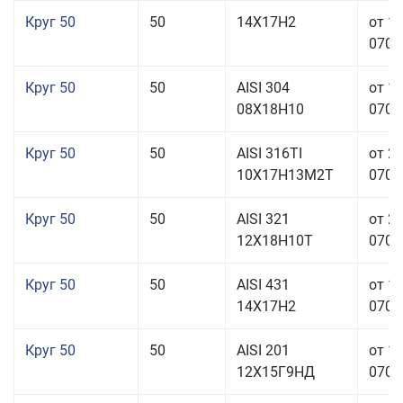
Круг 50
50
14Х17Н2
от 1
070,0
Круг 50
50
AISI 304
от 1
08Х18Н10
070,0
Круг 50
50
AISI 316TI
от 2
10Х17Н13М2Т
070,0
Круг 50
50
AISI 321
от 2
12Х18Н10Т
070,0
Круг 50
50
AISI 431
от 1
14Х17Н2
070,0
Круг 50
50
AISI 201
от 1
12Х15Г9НД
070,0