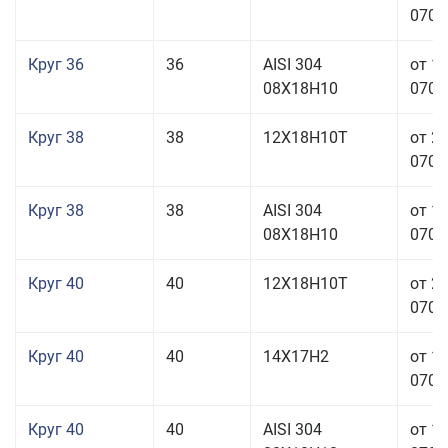
070,0
Круг 36
36
AISI 304
от 1
08Х18Н10
070,0
Круг 38
38
12Х18Н10Т
от 2
070,0
Круг 38
38
AISI 304
от 1
08Х18Н10
070,0
Круг 40
40
12Х18Н10Т
от 2
070,0
Круг 40
40
14Х17Н2
от 1
070,0
Круг 40
40
AISI 304
от 1