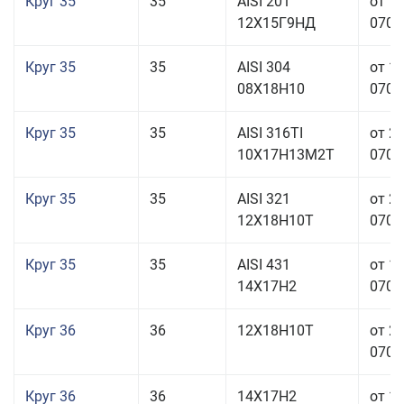
Круг 35
35
AISI 201
от 1
12Х15Г9НД
070,0
Круг 35
35
AISI 304
от 1
08Х18Н10
070,0
Круг 35
35
AISI 316TI
от 2
10Х17Н13М2Т
070,0
Круг 35
35
AISI 321
от 2
12Х18Н10Т
070,0
Круг 35
35
AISI 431
от 1
14Х17Н2
070,0
Круг 36
36
12Х18Н10Т
от 2
070,0
Круг 36
36
14Х17Н2
от 1