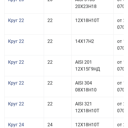
20Х23Н18
070,0
Круг 22
22
12Х18Н10Т
от 2
070,0
Круг 22
22
14Х17Н2
от 1
070,0
Круг 22
22
AISI 201
от 1
12Х15Г9НД
070,0
Круг 22
22
AISI 304
от 1
08Х18Н10
070,0
Круг 22
22
AISI 321
от 2
12Х18Н10Т
070,0
Круг 24
24
12Х18Н10Т
от 2