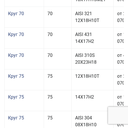
Круг 70
70
AISI 321
от 2
12Х18Н10Т
070,0
Круг 70
70
AISI 431
от 1
14Х17Н2
070,0
Круг 70
70
AISI 310S
от 4
20Х23Н18
070,0
Круг 75
75
12Х18Н10Т
от 2
070,0
Круг 75
75
14Х17Н2
от 1
070,0
Круг 75
75
AISI 304
от 1
08Х18Н10
070,0