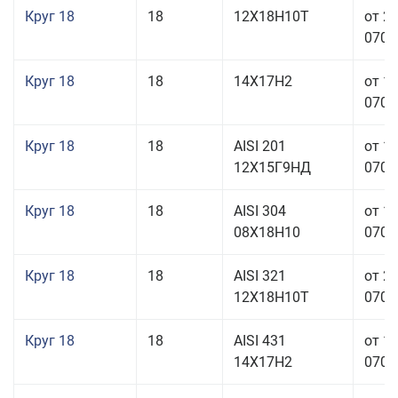
Круг 18
18
12Х18Н10Т
от 2
070,0
Круг 18
18
14Х17Н2
от 1
070,0
Круг 18
18
AISI 201
от 1
12Х15Г9НД
070,0
Круг 18
18
AISI 304
от 1
08Х18Н10
070,0
Круг 18
18
AISI 321
от 2
12Х18Н10Т
070,0
Круг 18
18
AISI 431
от 1
14Х17Н2
070,0