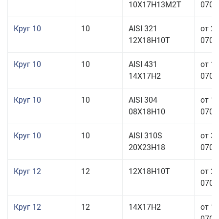
10Х17Н13М2Т
070,0
Круг 10
10
AISI 321
от 2
12Х18Н10Т
070,0
Круг 10
10
AISI 431
от 1
14Х17Н2
070,0
Круг 10
10
AISI 304
от 1
08Х18Н10
070,0
Круг 10
10
AISI 310S
от 3
20Х23Н18
070,0
Круг 12
12
12Х18Н10Т
от 2
070,0
Круг 12
12
14Х17Н2
от 1
070,0