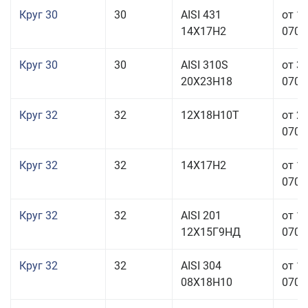
Круг 30
30
AISI 431
от 1
14Х17Н2
070,0
Круг 30
30
AISI 310S
от 3
20Х23Н18
070,0
Круг 32
32
12Х18Н10Т
от 2
070,0
Круг 32
32
14Х17Н2
от 1
070,0
Круг 32
32
AISI 201
от 1
12Х15Г9НД
070,0
Круг 32
32
AISI 304
от 1
08Х18Н10
070,0