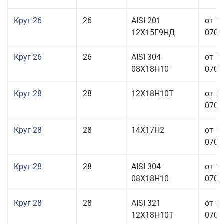
Круг 26
26
AISI 201
от 1
12Х15Г9НД
070,0
Круг 26
26
AISI 304
от 1
08Х18Н10
070,0
Круг 28
28
12Х18Н10Т
от 2
070,0
Круг 28
28
14Х17Н2
от 1
070,0
Круг 28
28
AISI 304
от 1
08Х18Н10
070,0
Круг 28
28
AISI 321
от 2
12Х18Н10Т
070,0