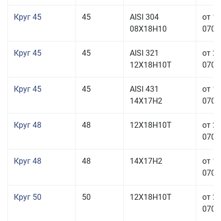
Круг 45
45
AISI 304
от 1
08Х18Н10
070,0
Круг 45
45
AISI 321
от 2
12Х18Н10Т
070,0
Круг 45
45
AISI 431
от 1
14Х17Н2
070,0
Круг 48
48
12Х18Н10Т
от 2
070,0
Круг 48
48
14Х17Н2
от 1
070,0
Круг 50
50
12Х18Н10Т
от 2
070,0