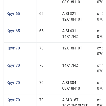
08Х18Н10
070,0
Круг 65
65
AISI 321
от 2
12Х18Н10Т
070,0
Круг 65
65
AISI 431
от 1
14Х17Н2
070,0
Круг 70
70
12Х18Н10Т
от 2
070,0
Круг 70
70
14Х17Н2
от 1
070,0
Круг 70
70
AISI 304
от 1
08Х18Н10
070,0
Круг 70
70
AISI 316TI
от 2
10Х17Н13М2Т
070,0