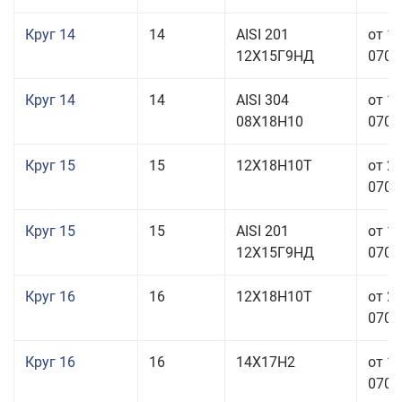
Круг 14
14
AISI 201
от 1
12Х15Г9НД
070,0
Круг 14
14
AISI 304
от 1
08Х18Н10
070,0
Круг 15
15
12Х18Н10Т
от 2
070,0
Круг 15
15
AISI 201
от 1
12Х15Г9НД
070,0
Круг 16
16
12Х18Н10Т
от 2
070,0
Круг 16
16
14Х17Н2
от 1
070,0