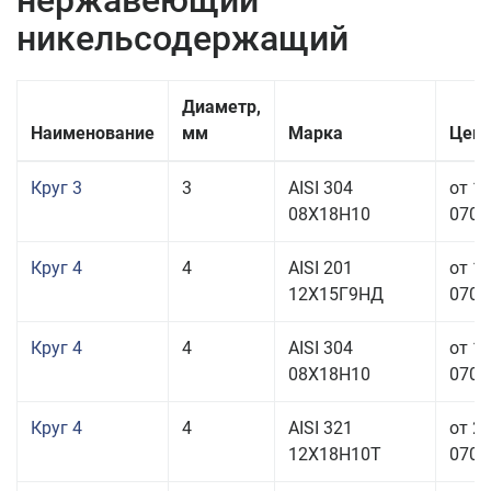
нержавеющий
никельсодержащий
Диаметр,
Наименование
мм
Марка
Цена
Круг 3
3
AISI 304
от 1
08Х18Н10
070,0
Круг 4
4
AISI 201
от 1
12Х15Г9НД
070,0
Круг 4
4
AISI 304
от 1
08Х18Н10
070,0
Круг 4
4
AISI 321
от 2
12Х18Н10Т
070,0