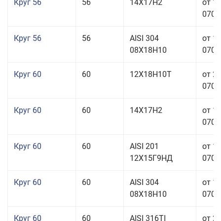
Круг 56
56
14Х17Н2
от 1
070,0
Круг 56
56
AISI 304
от 1
08Х18Н10
070,0
Круг 60
60
12Х18Н10Т
от 2
070,0
Круг 60
60
14Х17Н2
от 1
070,0
Круг 60
60
AISI 201
от 1
12Х15Г9НД
070,0
Круг 60
60
AISI 304
от 1
08Х18Н10
070,0
Круг 60
60
AISI 316TI
от 2