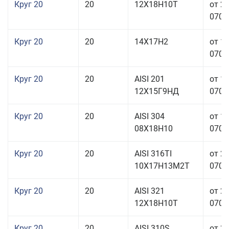
Круг 20
20
12Х18Н10Т
от 2
070,0
Круг 20
20
14Х17Н2
от 1
070,0
Круг 20
20
AISI 201
от 1
12Х15Г9НД
070,0
Круг 20
20
AISI 304
от 1
08Х18Н10
070,0
Круг 20
20
AISI 316TI
от 2
10Х17Н13М2Т
070,0
Круг 20
20
AISI 321
от 2
12Х18Н10Т
070,0
Круг 20
20
AISI 310S
от 3