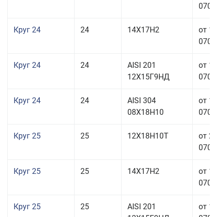
070,0
Круг 24
24
14Х17Н2
от 1
070,0
Круг 24
24
AISI 201
от 1
12Х15Г9НД
070,0
Круг 24
24
AISI 304
от 1
08Х18Н10
070,0
Круг 25
25
12Х18Н10Т
от 2
070,0
Круг 25
25
14Х17Н2
от 1
070,0
Круг 25
25
AISI 201
от 1