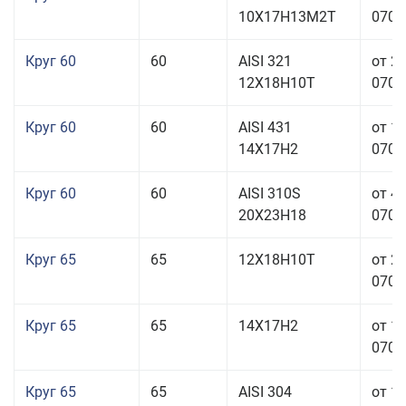
10Х17Н13М2Т
070,0
Круг 60
60
AISI 321
от 2
12Х18Н10Т
070,0
Круг 60
60
AISI 431
от 1
14Х17Н2
070,0
Круг 60
60
AISI 310S
от 4
20Х23Н18
070,0
Круг 65
65
12Х18Н10Т
от 2
070,0
Круг 65
65
14Х17Н2
от 1
070,0
Круг 65
65
AISI 304
от 1