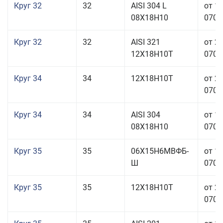
Круг 32
32
AISI 304 L
от 1
08Х18Н10
070,0
Круг 32
32
AISI 321
от 2
12Х18Н10Т
070,0
Круг 34
34
12Х18Н10Т
от 2
070,0
Круг 34
34
AISI 304
от 1
08Х18Н10
070,0
Круг 35
35
06Х15Н6МВФБ-
от 1
Ш
070,0
Круг 35
35
12Х18Н10Т
от 2
070,0