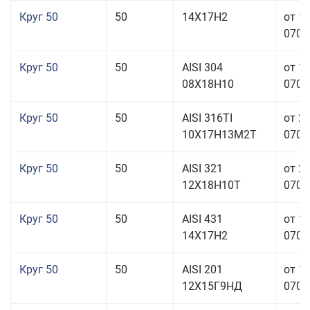
Круг 50
50
14Х17Н2
от 1
070,0
Круг 50
50
AISI 304
от 1
08Х18Н10
070,0
Круг 50
50
AISI 316TI
от 2
10Х17Н13М2Т
070,0
Круг 50
50
AISI 321
от 2
12Х18Н10Т
070,0
Круг 50
50
AISI 431
от 1
14Х17Н2
070,0
Круг 50
50
AISI 201
от 1
12Х15Г9НД
070,0