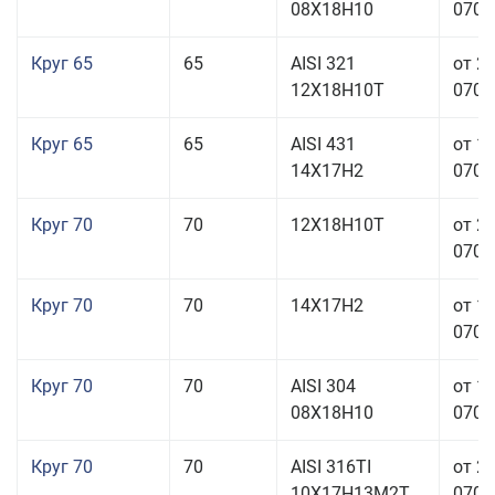
08Х18Н10
070,0
Круг 65
65
AISI 321
от 2
12Х18Н10Т
070,0
Круг 65
65
AISI 431
от 1
14Х17Н2
070,0
Круг 70
70
12Х18Н10Т
от 2
070,0
Круг 70
70
14Х17Н2
от 1
070,0
Круг 70
70
AISI 304
от 1
08Х18Н10
070,0
Круг 70
70
AISI 316TI
от 2
10Х17Н13М2Т
070,0