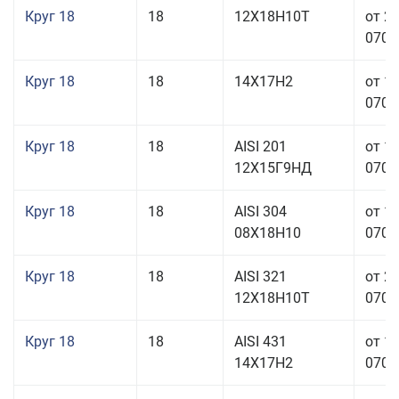
Круг 18
18
12Х18Н10Т
от 2
070,0
Круг 18
18
14Х17Н2
от 1
070,0
Круг 18
18
AISI 201
от 1
12Х15Г9НД
070,0
Круг 18
18
AISI 304
от 1
08Х18Н10
070,0
Круг 18
18
AISI 321
от 2
12Х18Н10Т
070,0
Круг 18
18
AISI 431
от 1
14Х17Н2
070,0