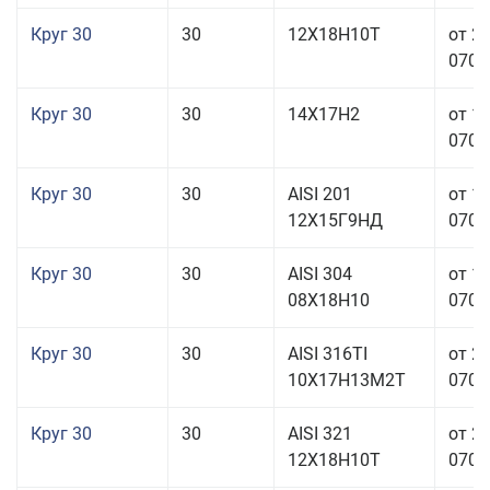
Круг 30
30
12Х18Н10Т
от 2
070,0
Круг 30
30
14Х17Н2
от 1
070,0
Круг 30
30
AISI 201
от 1
12Х15Г9НД
070,0
Круг 30
30
AISI 304
от 1
08Х18Н10
070,0
Круг 30
30
AISI 316TI
от 2
10Х17Н13М2Т
070,0
Круг 30
30
AISI 321
от 2
12Х18Н10Т
070,0