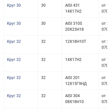
Круг 30
30
AISI 431
от 1
14Х17Н2
070,0
Круг 30
30
AISI 310S
от 3
20Х23Н18
070,0
Круг 32
32
12Х18Н10Т
от 2
070,0
Круг 32
32
14Х17Н2
от 1
070,0
Круг 32
32
AISI 201
от 1
12Х15Г9НД
070,0
Круг 32
32
AISI 304
от 1
08Х18Н10
070,0