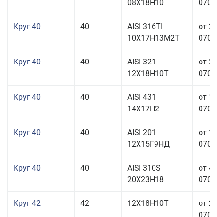
08Х18Н10
070,0
Круг 40
40
AISI 316TI
от 2
10Х17Н13М2Т
070,0
Круг 40
40
AISI 321
от 2
12Х18Н10Т
070,0
Круг 40
40
AISI 431
от 1
14Х17Н2
070,0
Круг 40
40
AISI 201
от 1
12Х15Г9НД
070,0
Круг 40
40
AISI 310S
от 4
20Х23Н18
070,0
Круг 42
42
12Х18Н10Т
от 2
070,0