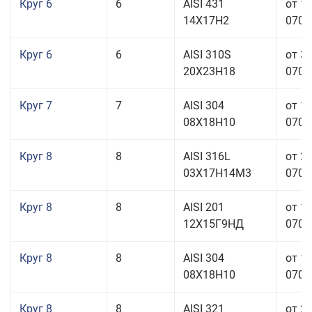
Круг 6
6
AISI 431
от 1
14Х17Н2
070,0
Круг 6
6
AISI 310S
от 3
20Х23Н18
070,0
Круг 7
7
AISI 304
от 1
08Х18Н10
070,0
Круг 8
8
AISI 316L
от 2
03Х17Н14М3
070,0
Круг 8
8
AISI 201
от 1
12Х15Г9НД
070,0
Круг 8
8
AISI 304
от 1
08Х18Н10
070,0
Круг 8
8
AISI 321
от 2