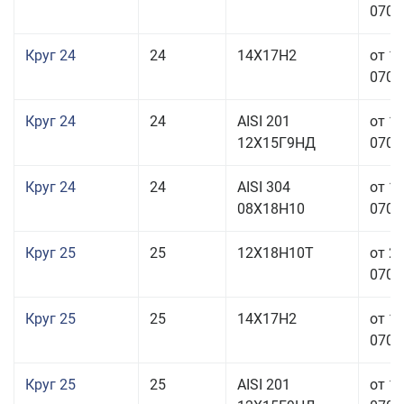
070,0
Круг 24
24
14Х17Н2
от 1
070,0
Круг 24
24
AISI 201
от 1
12Х15Г9НД
070,0
Круг 24
24
AISI 304
от 1
08Х18Н10
070,0
Круг 25
25
12Х18Н10Т
от 2
070,0
Круг 25
25
14Х17Н2
от 1
070,0
Круг 25
25
AISI 201
от 1