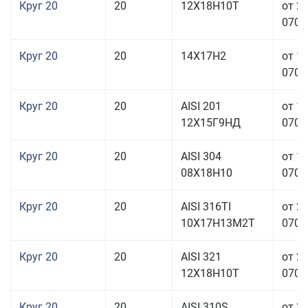
Круг 20
20
12Х18Н10Т
от 2
070,0
Круг 20
20
14Х17Н2
от 1
070,0
Круг 20
20
AISI 201
от 1
12Х15Г9НД
070,0
Круг 20
20
AISI 304
от 1
08Х18Н10
070,0
Круг 20
20
AISI 316TI
от 2
10Х17Н13М2Т
070,0
Круг 20
20
AISI 321
от 2
12Х18Н10Т
070,0
Круг 20
20
AISI 310S
от 3