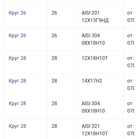
Круг 26
26
AISI 201
от 1
12Х15Г9НД
070,0
Круг 26
26
AISI 304
от 1
08Х18Н10
070,0
Круг 28
28
12Х18Н10Т
от 2
070,0
Круг 28
28
14Х17Н2
от 1
070,0
Круг 28
28
AISI 304
от 1
08Х18Н10
070,0
Круг 28
28
AISI 321
от 2
12Х18Н10Т
070,0