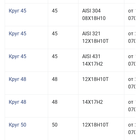
Круг 45
45
AISI 304
от 1
08Х18Н10
070,0
Круг 45
45
AISI 321
от 2
12Х18Н10Т
070,0
Круг 45
45
AISI 431
от 1
14Х17Н2
070,0
Круг 48
48
12Х18Н10Т
от 2
070,0
Круг 48
48
14Х17Н2
от 1
070,0
Круг 50
50
12Х18Н10Т
от 2
070,0