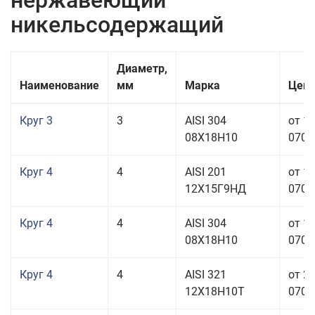
нержавеющий
никельсодержащий
Диаметр,
Наименование
мм
Марка
Цена
Круг 3
3
AISI 304
от 1
08Х18Н10
070,0
Круг 4
4
AISI 201
от 1
12Х15Г9НД
070,0
Круг 4
4
AISI 304
от 1
08Х18Н10
070,0
Круг 4
4
AISI 321
от 2
12Х18Н10Т
070,0