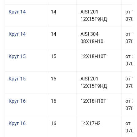
Круг 14
14
AISI 201
от 1
12Х15Г9НД
070,0
Круг 14
14
AISI 304
от 1
08Х18Н10
070,0
Круг 15
15
12Х18Н10Т
от 2
070,0
Круг 15
15
AISI 201
от 1
12Х15Г9НД
070,0
Круг 16
16
12Х18Н10Т
от 2
070,0
Круг 16
16
14Х17Н2
от 1
070,0