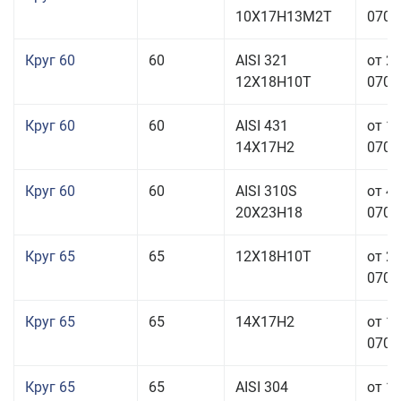
10Х17Н13М2Т
070,0
Круг 60
60
AISI 321
от 2
12Х18Н10Т
070,0
Круг 60
60
AISI 431
от 1
14Х17Н2
070,0
Круг 60
60
AISI 310S
от 4
20Х23Н18
070,0
Круг 65
65
12Х18Н10Т
от 2
070,0
Круг 65
65
14Х17Н2
от 1
070,0
Круг 65
65
AISI 304
от 1