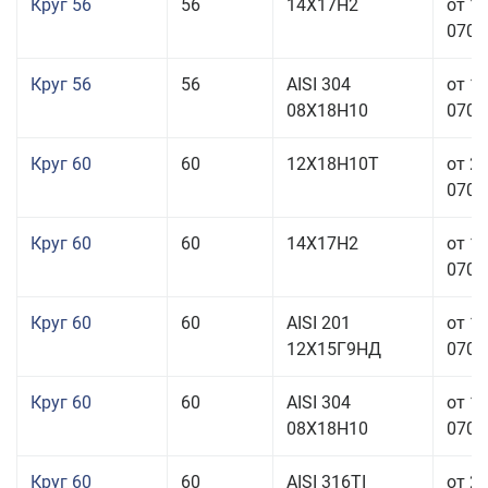
Круг 56
56
14Х17Н2
от 1
070,0
Круг 56
56
AISI 304
от 1
08Х18Н10
070,0
Круг 60
60
12Х18Н10Т
от 2
070,0
Круг 60
60
14Х17Н2
от 1
070,0
Круг 60
60
AISI 201
от 1
12Х15Г9НД
070,0
Круг 60
60
AISI 304
от 1
08Х18Н10
070,0
Круг 60
60
AISI 316TI
от 2