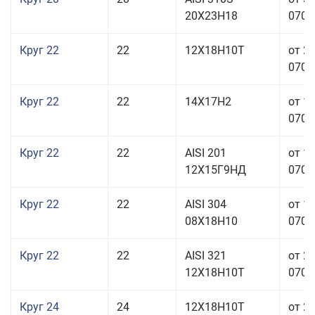
20Х23Н18
070,0
Круг 22
22
12Х18Н10Т
от 2
070,0
Круг 22
22
14Х17Н2
от 1
070,0
Круг 22
22
AISI 201
от 1
12Х15Г9НД
070,0
Круг 22
22
AISI 304
от 1
08Х18Н10
070,0
Круг 22
22
AISI 321
от 2
12Х18Н10Т
070,0
Круг 24
24
12Х18Н10Т
от 2