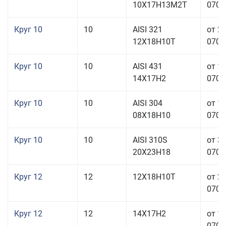
10Х17Н13М2Т
070,0
Круг 10
10
AISI 321
от 2
12Х18Н10Т
070,0
Круг 10
10
AISI 431
от 1
14Х17Н2
070,0
Круг 10
10
AISI 304
от 1
08Х18Н10
070,0
Круг 10
10
AISI 310S
от 3
20Х23Н18
070,0
Круг 12
12
12Х18Н10Т
от 2
070,0
Круг 12
12
14Х17Н2
от 1
070,0