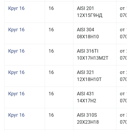
Круг 16
16
AISI 201
от 1
12Х15Г9НД
070,0
Круг 16
16
AISI 304
от 1
08Х18Н10
070,0
Круг 16
16
AISI 316TI
от 2
10Х17Н13М2Т
070,0
Круг 16
16
AISI 321
от 2
12Х18Н10Т
070,0
Круг 16
16
AISI 431
от 1
14Х17Н2
070,0
Круг 16
16
AISI 310S
от 3
20Х23Н18
070,0