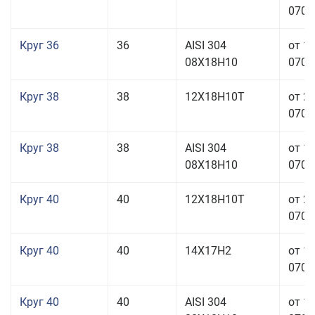
070,0
Круг 36
36
AISI 304
от 1
08Х18Н10
070,0
Круг 38
38
12Х18Н10Т
от 2
070,0
Круг 38
38
AISI 304
от 1
08Х18Н10
070,0
Круг 40
40
12Х18Н10Т
от 2
070,0
Круг 40
40
14Х17Н2
от 1
070,0
Круг 40
40
AISI 304
от 1