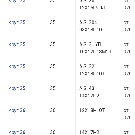
Круг 35
35
AISI 201
от 1
12Х15Г9НД
070,0
Круг 35
35
AISI 304
от 1
08Х18Н10
070,0
Круг 35
35
AISI 316TI
от 2
10Х17Н13М2Т
070,0
Круг 35
35
AISI 321
от 2
12Х18Н10Т
070,0
Круг 35
35
AISI 431
от 1
14Х17Н2
070,0
Круг 36
36
12Х18Н10Т
от 2
070,0
Круг 36
36
14Х17Н2
от 1