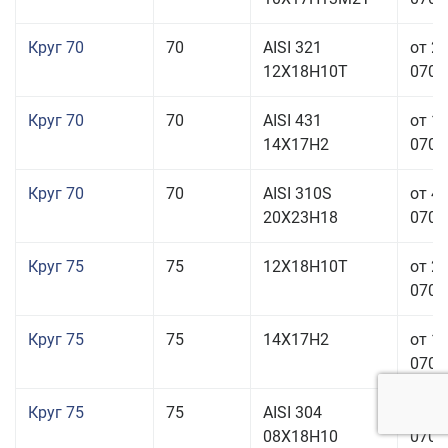
Круг 70
70
AISI 321
от 2
12Х18Н10Т
070,0
Круг 70
70
AISI 431
от 1
14Х17Н2
070,0
Круг 70
70
AISI 310S
от 4
20Х23Н18
070,0
Круг 75
75
12Х18Н10Т
от 2
070,0
Круг 75
75
14Х17Н2
от 1
070,0
Круг 75
75
AISI 304
от 1
08Х18Н10
070,0