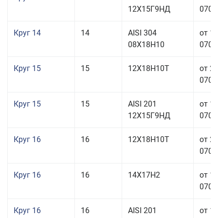
12Х15Г9НД
070,0
Круг 14
14
AISI 304
от 1
08Х18Н10
070,0
Круг 15
15
12Х18Н10Т
от 2
070,0
Круг 15
15
AISI 201
от 1
12Х15Г9НД
070,0
Круг 16
16
12Х18Н10Т
от 2
070,0
Круг 16
16
14Х17Н2
от 1
070,0
Круг 16
16
AISI 201
от 1