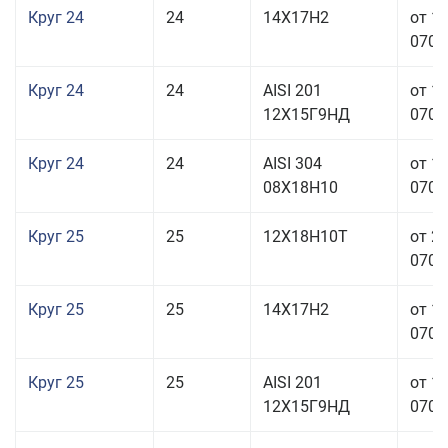
Круг 24
24
14Х17Н2
от 1
070,0
Круг 24
24
AISI 201
от 1
12Х15Г9НД
070,0
Круг 24
24
AISI 304
от 1
08Х18Н10
070,0
Круг 25
25
12Х18Н10Т
от 2
070,0
Круг 25
25
14Х17Н2
от 1
070,0
Круг 25
25
AISI 201
от 1
12Х15Г9НД
070,0