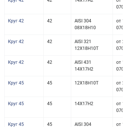
Круг 42
42
14Х17Н2
от 1
070,0
Круг 42
42
AISI 304
от 1
08Х18Н10
070,0
Круг 42
42
AISI 321
от 2
12Х18Н10Т
070,0
Круг 42
42
AISI 431
от 1
14Х17Н2
070,0
Круг 45
45
12Х18Н10Т
от 2
070,0
Круг 45
45
14Х17Н2
от 1
070,0
Круг 45
45
AISI 304
от 1