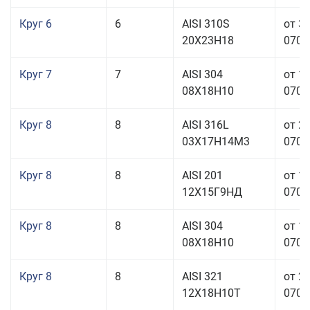
Круг 6
6
AISI 310S
от 3
20Х23Н18
070,0
Круг 7
7
AISI 304
от 1
08Х18Н10
070,0
Круг 8
8
AISI 316L
от 2
03Х17Н14М3
070,0
Круг 8
8
AISI 201
от 1
12Х15Г9НД
070,0
Круг 8
8
AISI 304
от 1
08Х18Н10
070,0
Круг 8
8
AISI 321
от 2
12Х18Н10Т
070,0