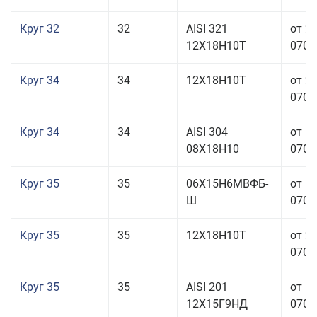
Круг 32
32
AISI 321
от 2
12Х18Н10Т
070,0
Круг 34
34
12Х18Н10Т
от 2
070,0
Круг 34
34
AISI 304
от 1
08Х18Н10
070,0
Круг 35
35
06Х15Н6МВФБ-
от 1
Ш
070,0
Круг 35
35
12Х18Н10Т
от 2
070,0
Круг 35
35
AISI 201
от 1
12Х15Г9НД
070,0