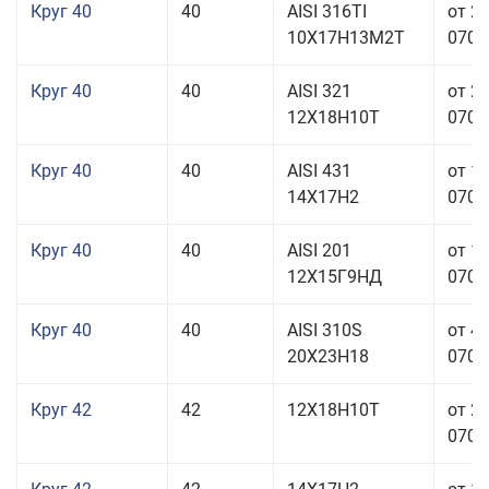
Круг 40
40
AISI 316TI
от 2
10Х17Н13М2Т
070,0
Круг 40
40
AISI 321
от 2
12Х18Н10Т
070,0
Круг 40
40
AISI 431
от 1
14Х17Н2
070,0
Круг 40
40
AISI 201
от 1
12Х15Г9НД
070,0
Круг 40
40
AISI 310S
от 4
20Х23Н18
070,0
Круг 42
42
12Х18Н10Т
от 2
070,0