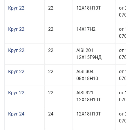
Круг 22
22
12Х18Н10Т
от 2
070,0
Круг 22
22
14Х17Н2
от 1
070,0
Круг 22
22
AISI 201
от 1
12Х15Г9НД
070,0
Круг 22
22
AISI 304
от 1
08Х18Н10
070,0
Круг 22
22
AISI 321
от 2
12Х18Н10Т
070,0
Круг 24
24
12Х18Н10Т
от 2
070,0