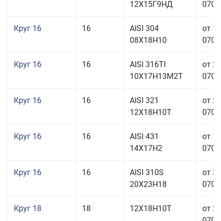
12Х15Г9НД
070,0
Круг 16
16
AISI 304
от 1
08Х18Н10
070,0
Круг 16
16
AISI 316TI
от 2
10Х17Н13М2Т
070,0
Круг 16
16
AISI 321
от 2
12Х18Н10Т
070,0
Круг 16
16
AISI 431
от 1
14Х17Н2
070,0
Круг 16
16
AISI 310S
от 3
20Х23Н18
070,0
Круг 18
18
12Х18Н10Т
от 2
070,0