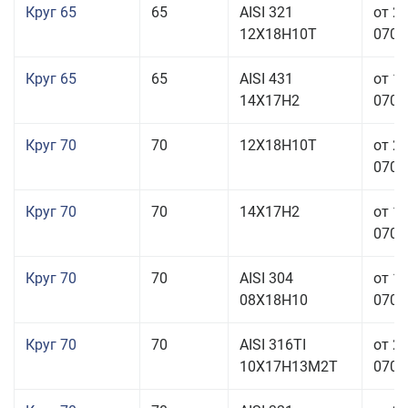
Круг 65
65
AISI 321
от 2
12Х18Н10Т
070,0
Круг 65
65
AISI 431
от 1
14Х17Н2
070,0
Круг 70
70
12Х18Н10Т
от 2
070,0
Круг 70
70
14Х17Н2
от 1
070,0
Круг 70
70
AISI 304
от 1
08Х18Н10
070,0
Круг 70
70
AISI 316TI
от 2
10Х17Н13М2Т
070,0