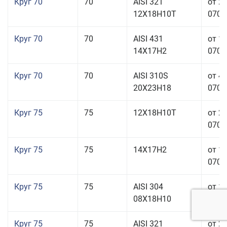
Круг 70
70
AISI 321
от 2
12Х18Н10Т
070,0
Круг 70
70
AISI 431
от 1
14Х17Н2
070,0
Круг 70
70
AISI 310S
от 4
20Х23Н18
070,0
Круг 75
75
12Х18Н10Т
от 2
070,0
Круг 75
75
14Х17Н2
от 1
070,0
Круг 75
75
AISI 304
от 1
08Х18Н10
070,0
Круг 75
75
AISI 321
от 2