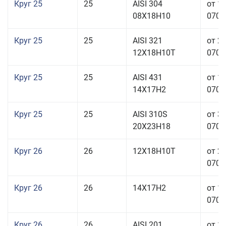
Круг 25
25
AISI 304
от 1
08Х18Н10
070,0
Круг 25
25
AISI 321
от 2
12Х18Н10Т
070,0
Круг 25
25
AISI 431
от 1
14Х17Н2
070,0
Круг 25
25
AISI 310S
от 3
20Х23Н18
070,0
Круг 26
26
12Х18Н10Т
от 2
070,0
Круг 26
26
14Х17Н2
от 1
070,0
Круг 26
26
AISI 201
от 1