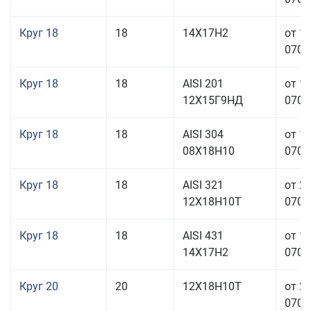
Круг 18
18
14Х17Н2
от 1
070,0
Круг 18
18
AISI 201
от 1
12Х15Г9НД
070,0
Круг 18
18
AISI 304
от 1
08Х18Н10
070,0
Круг 18
18
AISI 321
от 2
12Х18Н10Т
070,0
Круг 18
18
AISI 431
от 1
14Х17Н2
070,0
Круг 20
20
12Х18Н10Т
от 2
070,0