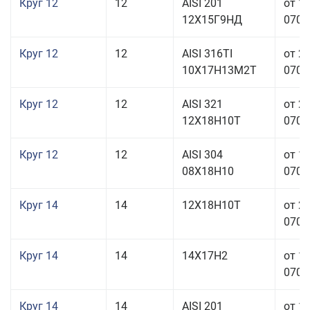
Круг 12
12
AISI 201
от 1
12Х15Г9НД
070,0
Круг 12
12
AISI 316TI
от 2
10Х17Н13М2Т
070,0
Круг 12
12
AISI 321
от 2
12Х18Н10Т
070,0
Круг 12
12
AISI 304
от 1
08Х18Н10
070,0
Круг 14
14
12Х18Н10Т
от 2
070,0
Круг 14
14
14Х17Н2
от 1
070,0
Круг 14
14
AISI 201
от 1