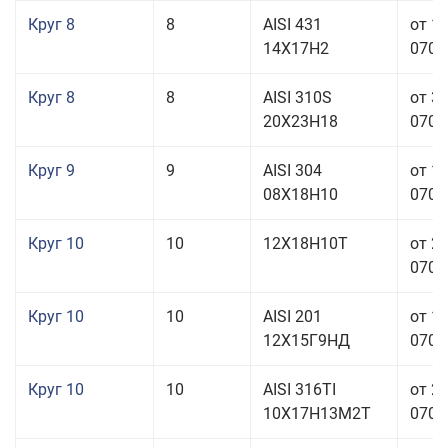
Круг 8
8
AISI 431
от 1
14Х17Н2
070,0
Круг 8
8
AISI 310S
от 3
20Х23Н18
070,0
Круг 9
9
AISI 304
от 1
08Х18Н10
070,0
Круг 10
10
12Х18Н10Т
от 2
070,0
Круг 10
10
AISI 201
от 1
12Х15Г9НД
070,0
Круг 10
10
AISI 316TI
от 2
10Х17Н13М2Т
070,0