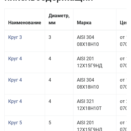
Диаметр,
Наименование
мм
Марка
Цена
Круг 3
3
AISI 304
от 1
08Х18Н10
070,0
Круг 4
4
AISI 201
от 1
12Х15Г9НД
070,0
Круг 4
4
AISI 304
от 1
08Х18Н10
070,0
Круг 4
4
AISI 321
от 2
12Х18Н10Т
070,0
Круг 5
5
AISI 201
от 1
12Х15Г9НД
070,0