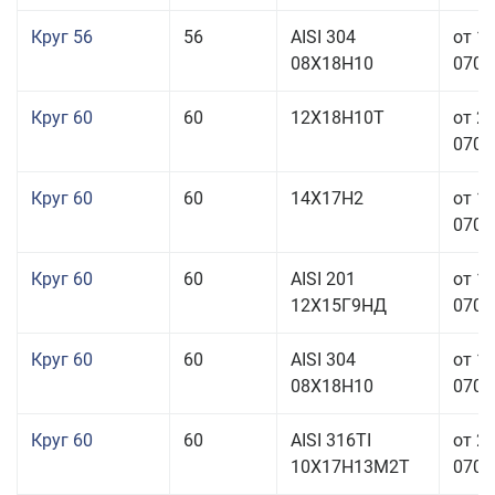
Круг 56
56
AISI 304
от 1
08Х18Н10
070,0
Круг 60
60
12Х18Н10Т
от 2
070,0
Круг 60
60
14Х17Н2
от 1
070,0
Круг 60
60
AISI 201
от 1
12Х15Г9НД
070,0
Круг 60
60
AISI 304
от 1
08Х18Н10
070,0
Круг 60
60
AISI 316TI
от 2
10Х17Н13М2Т
070,0