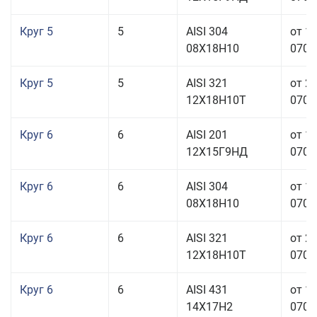
Круг 5
5
AISI 304
от 1
08Х18Н10
070,0
Круг 5
5
AISI 321
от 2
12Х18Н10Т
070,0
Круг 6
6
AISI 201
от 1
12Х15Г9НД
070,0
Круг 6
6
AISI 304
от 1
08Х18Н10
070,0
Круг 6
6
AISI 321
от 2
12Х18Н10Т
070,0
Круг 6
6
AISI 431
от 1
14Х17Н2
070,0