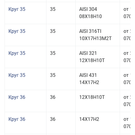
Круг 35
35
AISI 304
от 1
08Х18Н10
070,0
Круг 35
35
AISI 316TI
от 2
10Х17Н13М2Т
070,0
Круг 35
35
AISI 321
от 2
12Х18Н10Т
070,0
Круг 35
35
AISI 431
от 1
14Х17Н2
070,0
Круг 36
36
12Х18Н10Т
от 2
070,0
Круг 36
36
14Х17Н2
от 1
070,0