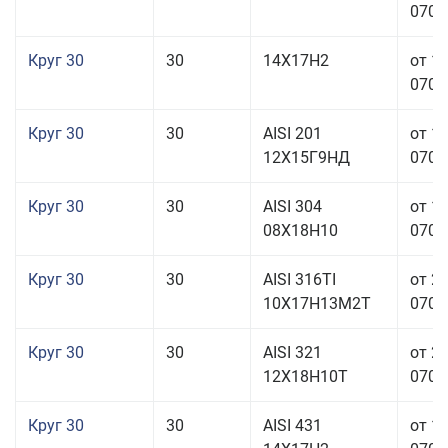
070,0
Круг 30
30
14Х17Н2
от 1
070,0
Круг 30
30
AISI 201
от 1
12Х15Г9НД
070,0
Круг 30
30
AISI 304
от 1
08Х18Н10
070,0
Круг 30
30
AISI 316TI
от 2
10Х17Н13М2Т
070,0
Круг 30
30
AISI 321
от 2
12Х18Н10Т
070,0
Круг 30
30
AISI 431
от 1