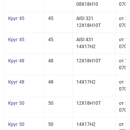
08Х18Н10
070,0
Круг 45
45
AISI 321
от 2
12Х18Н10Т
070,0
Круг 45
45
AISI 431
от 1
14Х17Н2
070,0
Круг 48
48
12Х18Н10Т
от 2
070,0
Круг 48
48
14Х17Н2
от 1
070,0
Круг 50
50
12Х18Н10Т
от 2
070,0
Круг 50
50
14Х17Н2
от 1