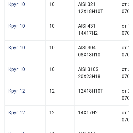
Круг 10
10
AISI 321
от 2
12Х18Н10Т
070,0
Круг 10
10
AISI 431
от 1
14Х17Н2
070,0
Круг 10
10
AISI 304
от 1
08Х18Н10
070,0
Круг 10
10
AISI 310S
от 3
20Х23Н18
070,0
Круг 12
12
12Х18Н10Т
от 2
070,0
Круг 12
12
14Х17Н2
от 1
070,0