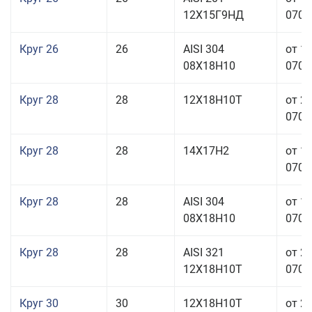
12Х15Г9НД
070,0
Круг 26
26
AISI 304
от 1
08Х18Н10
070,0
Круг 28
28
12Х18Н10Т
от 2
070,0
Круг 28
28
14Х17Н2
от 1
070,0
Круг 28
28
AISI 304
от 1
08Х18Н10
070,0
Круг 28
28
AISI 321
от 2
12Х18Н10Т
070,0
Круг 30
30
12Х18Н10Т
от 2