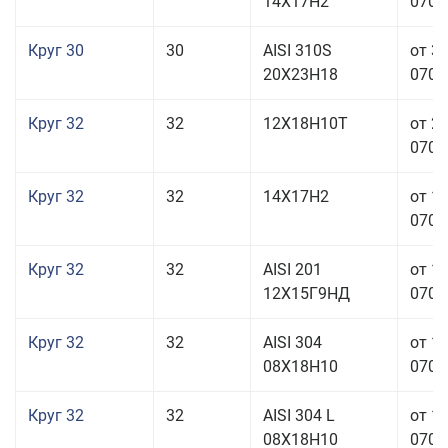
14Х17Н2
070,0
Круг 30
30
AISI 310S
от 3
20Х23Н18
070,0
Круг 32
32
12Х18Н10Т
от 2
070,0
Круг 32
32
14Х17Н2
от 1
070,0
Круг 32
32
AISI 201
от 1
12Х15Г9НД
070,0
Круг 32
32
AISI 304
от 1
08Х18Н10
070,0
Круг 32
32
AISI 304 L
от 1
08Х18Н10
070,0