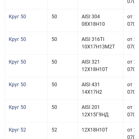
070,0
Круг 50
50
AISI 304
от 1
08Х18Н10
070,0
Круг 50
50
AISI 316TI
от 2
10Х17Н13М2Т
070,0
Круг 50
50
AISI 321
от 2
12Х18Н10Т
070,0
Круг 50
50
AISI 431
от 1
14Х17Н2
070,0
Круг 50
50
AISI 201
от 1
12Х15Г9НД
070,0
Круг 52
52
12Х18Н10Т
от 2
070,0