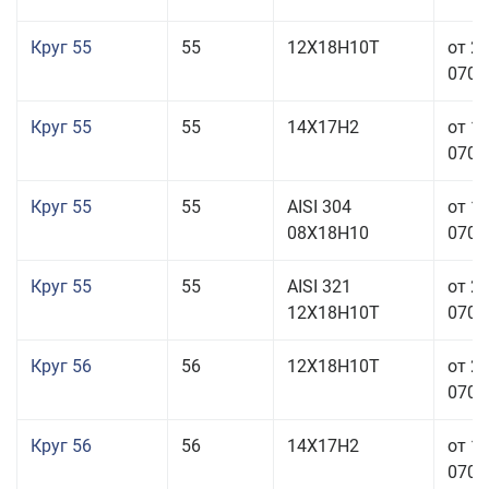
Круг 55
55
12Х18Н10Т
от 2
070,0
Круг 55
55
14Х17Н2
от 1
070,0
Круг 55
55
AISI 304
от 1
08Х18Н10
070,0
Круг 55
55
AISI 321
от 2
12Х18Н10Т
070,0
Круг 56
56
12Х18Н10Т
от 2
070,0
Круг 56
56
14Х17Н2
от 1
070,0