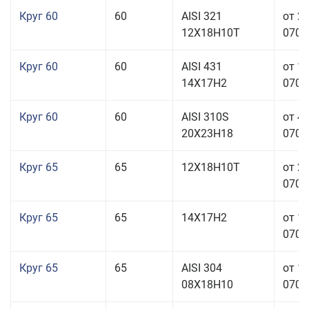
Круг 60
60
AISI 321
от 2
12Х18Н10Т
070,0
Круг 60
60
AISI 431
от 1
14Х17Н2
070,0
Круг 60
60
AISI 310S
от 4
20Х23Н18
070,0
Круг 65
65
12Х18Н10Т
от 2
070,0
Круг 65
65
14Х17Н2
от 1
070,0
Круг 65
65
AISI 304
от 1
08Х18Н10
070,0