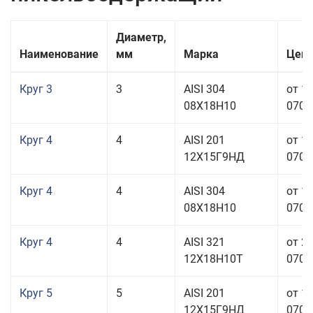
Диаметр,
Наименование
мм
Марка
Цена
Круг 3
3
AISI 304
от 1
08Х18Н10
070,0
Круг 4
4
AISI 201
от 1
12Х15Г9НД
070,0
Круг 4
4
AISI 304
от 1
08Х18Н10
070,0
Круг 4
4
AISI 321
от 2
12Х18Н10Т
070,0
Круг 5
5
AISI 201
от 1
12Х15Г9НД
070,0