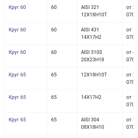
Круг 60
60
AISI 321
от 2
12Х18Н10Т
070,0
Круг 60
60
AISI 431
от 1
14Х17Н2
070,0
Круг 60
60
AISI 310S
от 4
20Х23Н18
070,0
Круг 65
65
12Х18Н10Т
от 2
070,0
Круг 65
65
14Х17Н2
от 1
070,0
Круг 65
65
AISI 304
от 1
08Х18Н10
070,0