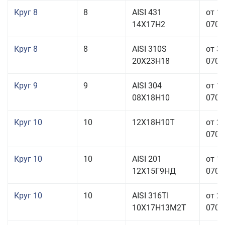
Круг 8
8
AISI 431
от 1
14Х17Н2
070,0
Круг 8
8
AISI 310S
от 3
20Х23Н18
070,0
Круг 9
9
AISI 304
от 1
08Х18Н10
070,0
Круг 10
10
12Х18Н10Т
от 2
070,0
Круг 10
10
AISI 201
от 1
12Х15Г9НД
070,0
Круг 10
10
AISI 316TI
от 2
10Х17Н13М2Т
070,0