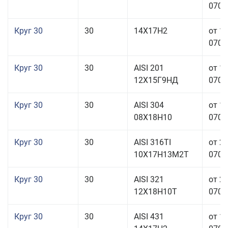
070,0
Круг 30
30
14Х17Н2
от 1
070,0
Круг 30
30
AISI 201
от 1
12Х15Г9НД
070,0
Круг 30
30
AISI 304
от 1
08Х18Н10
070,0
Круг 30
30
AISI 316TI
от 2
10Х17Н13М2Т
070,0
Круг 30
30
AISI 321
от 2
12Х18Н10Т
070,0
Круг 30
30
AISI 431
от 1