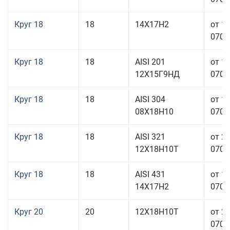
Круг 18
18
14Х17Н2
от 1
070,0
Круг 18
18
AISI 201
от 1
12Х15Г9НД
070,0
Круг 18
18
AISI 304
от 1
08Х18Н10
070,0
Круг 18
18
AISI 321
от 2
12Х18Н10Т
070,0
Круг 18
18
AISI 431
от 1
14Х17Н2
070,0
Круг 20
20
12Х18Н10Т
от 2
070,0