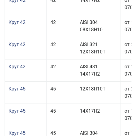
Круг 42
42
14Х17Н2
от 1
070,0
Круг 42
42
AISI 304
от 1
08Х18Н10
070,0
Круг 42
42
AISI 321
от 2
12Х18Н10Т
070,0
Круг 42
42
AISI 431
от 1
14Х17Н2
070,0
Круг 45
45
12Х18Н10Т
от 2
070,0
Круг 45
45
14Х17Н2
от 1
070,0
Круг 45
45
AISI 304
от 1