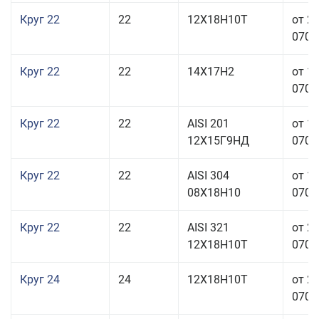
Круг 22
22
12Х18Н10Т
от 2
070,0
Круг 22
22
14Х17Н2
от 1
070,0
Круг 22
22
AISI 201
от 1
12Х15Г9НД
070,0
Круг 22
22
AISI 304
от 1
08Х18Н10
070,0
Круг 22
22
AISI 321
от 2
12Х18Н10Т
070,0
Круг 24
24
12Х18Н10Т
от 2
070,0