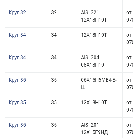
Круг 32
32
AISI 321
от 2
12Х18Н10Т
070,0
Круг 34
34
12Х18Н10Т
от 2
070,0
Круг 34
34
AISI 304
от 1
08Х18Н10
070,0
Круг 35
35
06Х15Н6МВФБ-
от 1
Ш
070,0
Круг 35
35
12Х18Н10Т
от 2
070,0
Круг 35
35
AISI 201
от 1
12Х15Г9НД
070,0