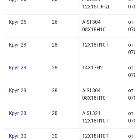
12Х15Г9НД
070,0
Круг 26
26
AISI 304
от 1
08Х18Н10
070,0
Круг 28
28
12Х18Н10Т
от 2
070,0
Круг 28
28
14Х17Н2
от 1
070,0
Круг 28
28
AISI 304
от 1
08Х18Н10
070,0
Круг 28
28
AISI 321
от 2
12Х18Н10Т
070,0
Круг 30
30
12Х18Н10Т
от 2