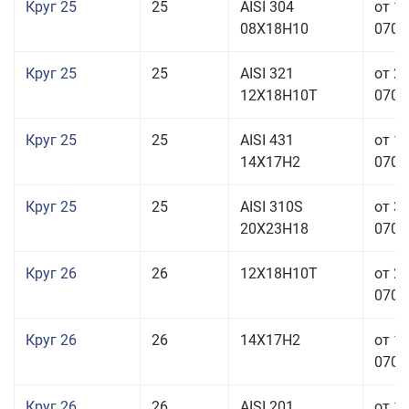
Круг 25
25
AISI 304
от 1
08Х18Н10
070,0
Круг 25
25
AISI 321
от 2
12Х18Н10Т
070,0
Круг 25
25
AISI 431
от 1
14Х17Н2
070,0
Круг 25
25
AISI 310S
от 3
20Х23Н18
070,0
Круг 26
26
12Х18Н10Т
от 2
070,0
Круг 26
26
14Х17Н2
от 1
070,0
Круг 26
26
AISI 201
от 1