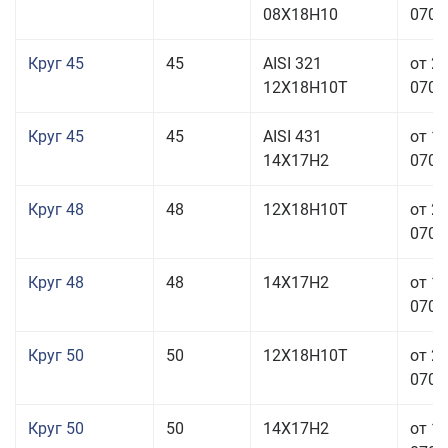
08Х18Н10
070,0
Круг 45
45
AISI 321
от 2
12Х18Н10Т
070,0
Круг 45
45
AISI 431
от 1
14Х17Н2
070,0
Круг 48
48
12Х18Н10Т
от 2
070,0
Круг 48
48
14Х17Н2
от 1
070,0
Круг 50
50
12Х18Н10Т
от 2
070,0
Круг 50
50
14Х17Н2
от 1