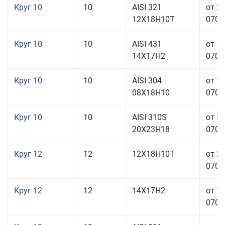
Круг 10
10
AISI 321
от 2
12Х18Н10Т
070,0
Круг 10
10
AISI 431
от 1
14Х17Н2
070,0
Круг 10
10
AISI 304
от 1
08Х18Н10
070,0
Круг 10
10
AISI 310S
от 3
20Х23Н18
070,0
Круг 12
12
12Х18Н10Т
от 2
070,0
Круг 12
12
14Х17Н2
от 1
070,0