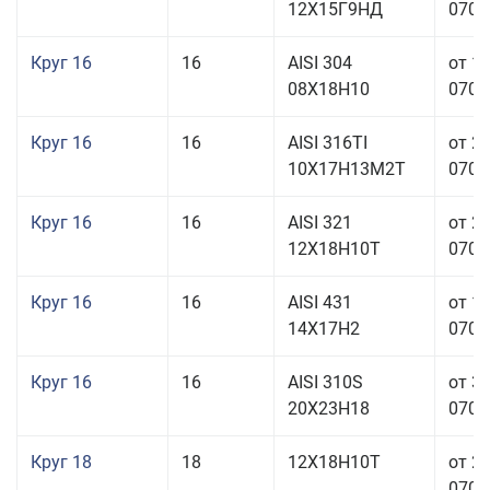
12Х15Г9НД
070,0
Круг 16
16
AISI 304
от 1
08Х18Н10
070,0
Круг 16
16
AISI 316TI
от 2
10Х17Н13М2Т
070,0
Круг 16
16
AISI 321
от 2
12Х18Н10Т
070,0
Круг 16
16
AISI 431
от 1
14Х17Н2
070,0
Круг 16
16
AISI 310S
от 3
20Х23Н18
070,0
Круг 18
18
12Х18Н10Т
от 2
070,0