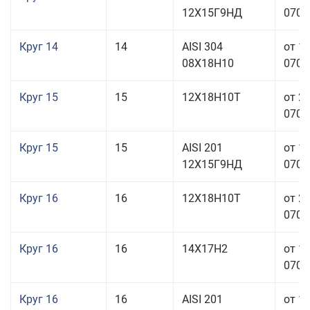
12Х15Г9НД
070,0
Круг 14
14
AISI 304
от 1
08Х18Н10
070,0
Круг 15
15
12Х18Н10Т
от 2
070,0
Круг 15
15
AISI 201
от 1
12Х15Г9НД
070,0
Круг 16
16
12Х18Н10Т
от 2
070,0
Круг 16
16
14Х17Н2
от 1
070,0
Круг 16
16
AISI 201
от 1