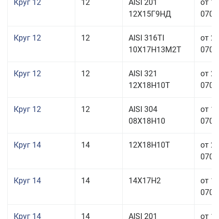
Круг 12
12
AISI 201
от 1
12Х15Г9НД
070,0
Круг 12
12
AISI 316TI
от 2
10Х17Н13М2Т
070,0
Круг 12
12
AISI 321
от 2
12Х18Н10Т
070,0
Круг 12
12
AISI 304
от 1
08Х18Н10
070,0
Круг 14
14
12Х18Н10Т
от 2
070,0
Круг 14
14
14Х17Н2
от 1
070,0
Круг 14
14
AISI 201
от 1