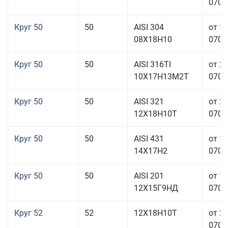
070,0
Круг 50
50
AISI 304
от 1
08Х18Н10
070,0
Круг 50
50
AISI 316TI
от 2
10Х17Н13М2Т
070,0
Круг 50
50
AISI 321
от 2
12Х18Н10Т
070,0
Круг 50
50
AISI 431
от 1
14Х17Н2
070,0
Круг 50
50
AISI 201
от 1
12Х15Г9НД
070,0
Круг 52
52
12Х18Н10Т
от 2
070,0