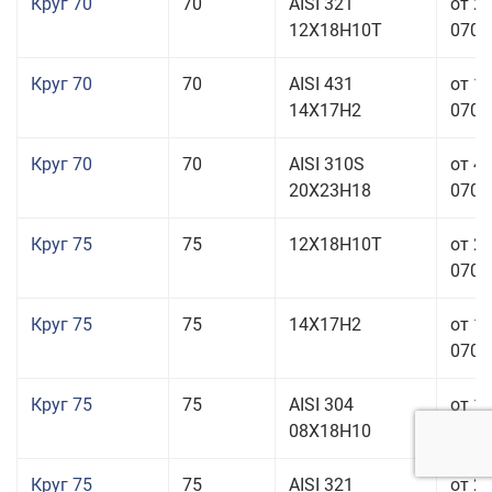
Круг 70
70
AISI 321
от 2
12Х18Н10Т
070,0
Круг 70
70
AISI 431
от 1
14Х17Н2
070,0
Круг 70
70
AISI 310S
от 4
20Х23Н18
070,0
Круг 75
75
12Х18Н10Т
от 2
070,0
Круг 75
75
14Х17Н2
от 1
070,0
Круг 75
75
AISI 304
от 1
08Х18Н10
070,0
Круг 75
75
AISI 321
от 2