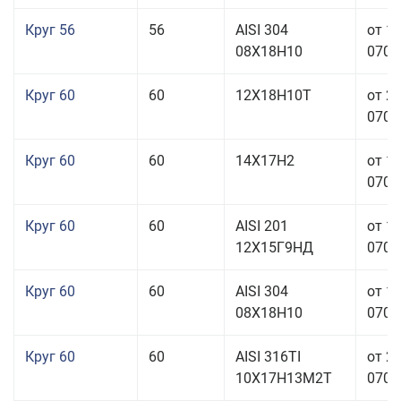
Круг 56
56
AISI 304
от 1
08Х18Н10
070,0
Круг 60
60
12Х18Н10Т
от 2
070,0
Круг 60
60
14Х17Н2
от 1
070,0
Круг 60
60
AISI 201
от 1
12Х15Г9НД
070,0
Круг 60
60
AISI 304
от 1
08Х18Н10
070,0
Круг 60
60
AISI 316TI
от 2
10Х17Н13М2Т
070,0