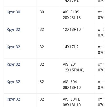
14Х17Н2
070,0
Круг 30
30
AISI 310S
от 3
20Х23Н18
070,0
Круг 32
32
12Х18Н10Т
от 2
070,0
Круг 32
32
14Х17Н2
от 1
070,0
Круг 32
32
AISI 201
от 1
12Х15Г9НД
070,0
Круг 32
32
AISI 304
от 1
08Х18Н10
070,0
Круг 32
32
AISI 304 L
от 1
08Х18Н10
070,0