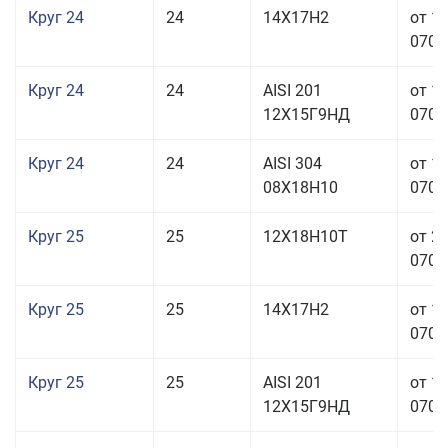
Круг 24
24
14Х17Н2
от 1
070,0
Круг 24
24
AISI 201
от 1
12Х15Г9НД
070,0
Круг 24
24
AISI 304
от 1
08Х18Н10
070,0
Круг 25
25
12Х18Н10Т
от 2
070,0
Круг 25
25
14Х17Н2
от 1
070,0
Круг 25
25
AISI 201
от 1
12Х15Г9НД
070,0