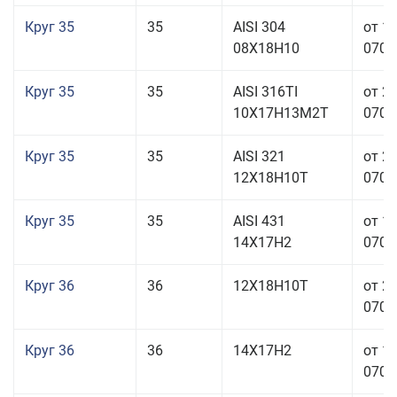
Круг 35
35
AISI 304
от 1
08Х18Н10
070,0
Круг 35
35
AISI 316TI
от 2
10Х17Н13М2Т
070,0
Круг 35
35
AISI 321
от 2
12Х18Н10Т
070,0
Круг 35
35
AISI 431
от 1
14Х17Н2
070,0
Круг 36
36
12Х18Н10Т
от 2
070,0
Круг 36
36
14Х17Н2
от 1
070,0