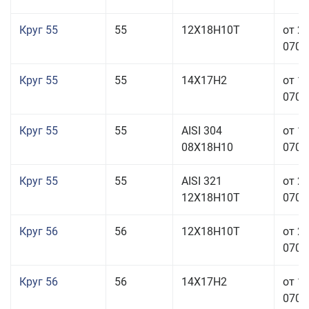
Круг 55
55
12Х18Н10Т
от 2
070,0
Круг 55
55
14Х17Н2
от 1
070,0
Круг 55
55
AISI 304
от 1
08Х18Н10
070,0
Круг 55
55
AISI 321
от 2
12Х18Н10Т
070,0
Круг 56
56
12Х18Н10Т
от 2
070,0
Круг 56
56
14Х17Н2
от 1
070,0