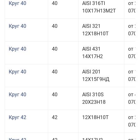
Круг 40
40
AISI 316TI
от 2
10Х17Н13М2Т
070,0
Круг 40
40
AISI 321
от 2
12Х18Н10Т
070,0
Круг 40
40
AISI 431
от 1
14Х17Н2
070,0
Круг 40
40
AISI 201
от 1
12Х15Г9НД
070,0
Круг 40
40
AISI 310S
от 4
20Х23Н18
070,0
Круг 42
42
12Х18Н10Т
от 2
070,0