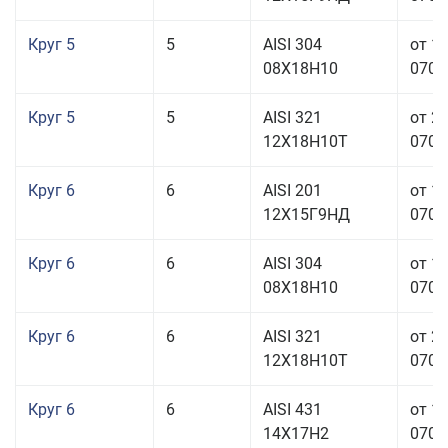
Круг 5
5
AISI 304
от 1
08Х18Н10
070,0
Круг 5
5
AISI 321
от 2
12Х18Н10Т
070,0
Круг 6
6
AISI 201
от 1
12Х15Г9НД
070,0
Круг 6
6
AISI 304
от 1
08Х18Н10
070,0
Круг 6
6
AISI 321
от 2
12Х18Н10Т
070,0
Круг 6
6
AISI 431
от 1
14Х17Н2
070,0