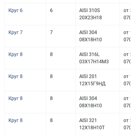
Круг 6
6
AISI 310S
от 3
20Х23Н18
070,0
Круг 7
7
AISI 304
от 1
08Х18Н10
070,0
Круг 8
8
AISI 316L
от 2
03Х17Н14М3
070,0
Круг 8
8
AISI 201
от 1
12Х15Г9НД
070,0
Круг 8
8
AISI 304
от 1
08Х18Н10
070,0
Круг 8
8
AISI 321
от 2
12Х18Н10Т
070,0