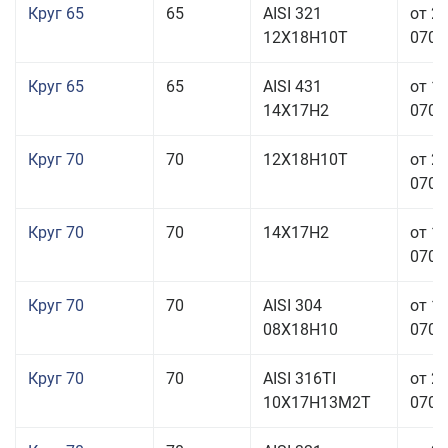
Круг 65
65
AISI 321
от 2
12Х18Н10Т
070,0
Круг 65
65
AISI 431
от 1
14Х17Н2
070,0
Круг 70
70
12Х18Н10Т
от 2
070,0
Круг 70
70
14Х17Н2
от 1
070,0
Круг 70
70
AISI 304
от 1
08Х18Н10
070,0
Круг 70
70
AISI 316TI
от 2
10Х17Н13М2Т
070,0