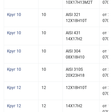
10Х17Н13М2Т
070,0
Круг 10
10
AISI 321
от 2
12Х18Н10Т
070,0
Круг 10
10
AISI 431
от 1
14Х17Н2
070,0
Круг 10
10
AISI 304
от 1
08Х18Н10
070,0
Круг 10
10
AISI 310S
от 3
20Х23Н18
070,0
Круг 12
12
12Х18Н10Т
от 2
070,0
Круг 12
12
14Х17Н2
от 1
070,0