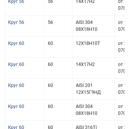
Круг 56
56
14Х17Н2
от 1
070,0
Круг 56
56
AISI 304
от 1
08Х18Н10
070,0
Круг 60
60
12Х18Н10Т
от 2
070,0
Круг 60
60
14Х17Н2
от 1
070,0
Круг 60
60
AISI 201
от 1
12Х15Г9НД
070,0
Круг 60
60
AISI 304
от 1
08Х18Н10
070,0
Круг 60
60
AISI 316TI
от 2