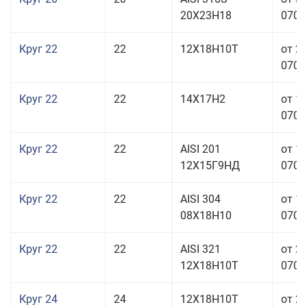
20Х23Н18
070,0
Круг 22
22
12Х18Н10Т
от 2
070,0
Круг 22
22
14Х17Н2
от 1
070,0
Круг 22
22
AISI 201
от 1
12Х15Г9НД
070,0
Круг 22
22
AISI 304
от 1
08Х18Н10
070,0
Круг 22
22
AISI 321
от 2
12Х18Н10Т
070,0
Круг 24
24
12Х18Н10Т
от 2