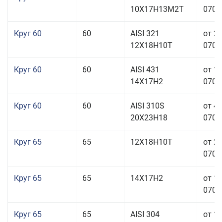
10Х17Н13М2Т
070,0
Круг 60
60
AISI 321
от 2
12Х18Н10Т
070,0
Круг 60
60
AISI 431
от 1
14Х17Н2
070,0
Круг 60
60
AISI 310S
от 4
20Х23Н18
070,0
Круг 65
65
12Х18Н10Т
от 2
070,0
Круг 65
65
14Х17Н2
от 1
070,0
Круг 65
65
AISI 304
от 1