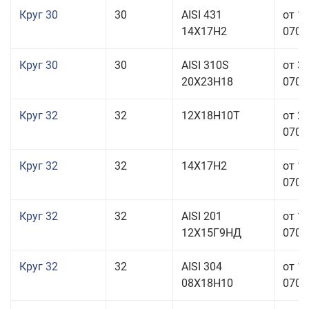
Круг 30
30
AISI 431
от 1
14Х17Н2
070,0
Круг 30
30
AISI 310S
от 3
20Х23Н18
070,0
Круг 32
32
12Х18Н10Т
от 2
070,0
Круг 32
32
14Х17Н2
от 1
070,0
Круг 32
32
AISI 201
от 1
12Х15Г9НД
070,0
Круг 32
32
AISI 304
от 1
08Х18Н10
070,0