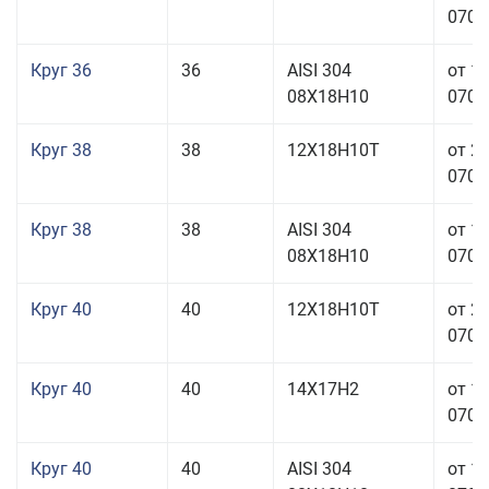
070,0
Круг 36
36
AISI 304
от 1
08Х18Н10
070,0
Круг 38
38
12Х18Н10Т
от 2
070,0
Круг 38
38
AISI 304
от 1
08Х18Н10
070,0
Круг 40
40
12Х18Н10Т
от 2
070,0
Круг 40
40
14Х17Н2
от 1
070,0
Круг 40
40
AISI 304
от 1