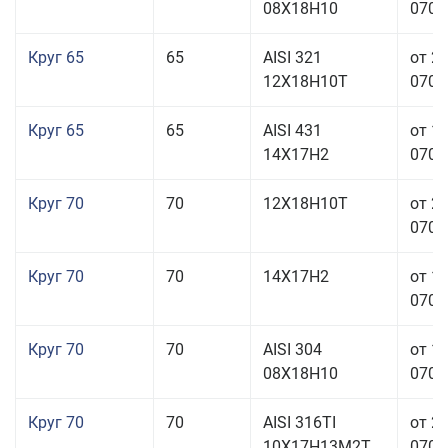
08Х18Н10
070,0
Круг 65
65
AISI 321
от 2
12Х18Н10Т
070,0
Круг 65
65
AISI 431
от 1
14Х17Н2
070,0
Круг 70
70
12Х18Н10Т
от 2
070,0
Круг 70
70
14Х17Н2
от 1
070,0
Круг 70
70
AISI 304
от 1
08Х18Н10
070,0
Круг 70
70
AISI 316TI
от 2
10Х17Н13М2Т
070,0