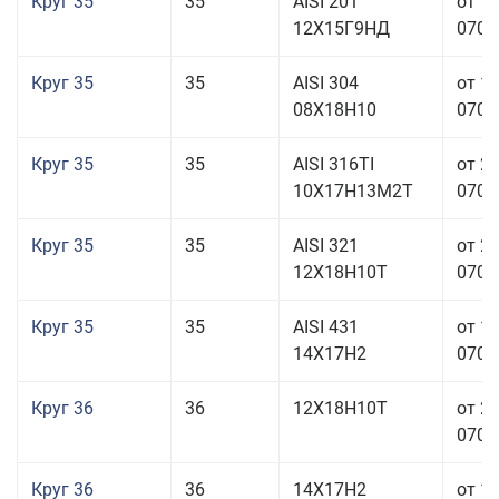
Круг 35
35
AISI 201
от 1
12Х15Г9НД
070,0
Круг 35
35
AISI 304
от 1
08Х18Н10
070,0
Круг 35
35
AISI 316TI
от 2
10Х17Н13М2Т
070,0
Круг 35
35
AISI 321
от 2
12Х18Н10Т
070,0
Круг 35
35
AISI 431
от 1
14Х17Н2
070,0
Круг 36
36
12Х18Н10Т
от 2
070,0
Круг 36
36
14Х17Н2
от 1