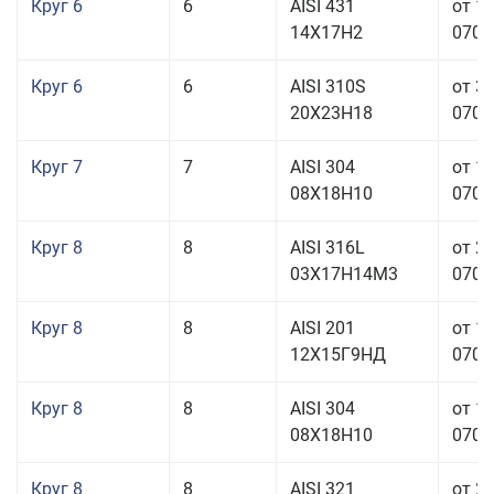
Круг 6
6
AISI 431
от 1
14Х17Н2
070,0
Круг 6
6
AISI 310S
от 3
20Х23Н18
070,0
Круг 7
7
AISI 304
от 1
08Х18Н10
070,0
Круг 8
8
AISI 316L
от 2
03Х17Н14М3
070,0
Круг 8
8
AISI 201
от 1
12Х15Г9НД
070,0
Круг 8
8
AISI 304
от 1
08Х18Н10
070,0
Круг 8
8
AISI 321
от 2