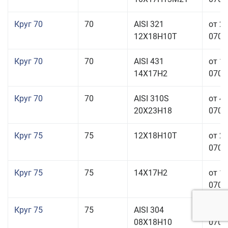
Круг 70
70
AISI 321
от 2
12Х18Н10Т
070,0
Круг 70
70
AISI 431
от 1
14Х17Н2
070,0
Круг 70
70
AISI 310S
от 4
20Х23Н18
070,0
Круг 75
75
12Х18Н10Т
от 2
070,0
Круг 75
75
14Х17Н2
от 1
070,0
Круг 75
75
AISI 304
от 1
08Х18Н10
070,0