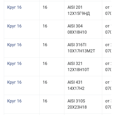
Круг 16
16
AISI 201
от 1
12Х15Г9НД
070,0
Круг 16
16
AISI 304
от 1
08Х18Н10
070,0
Круг 16
16
AISI 316TI
от 2
10Х17Н13М2Т
070,0
Круг 16
16
AISI 321
от 2
12Х18Н10Т
070,0
Круг 16
16
AISI 431
от 1
14Х17Н2
070,0
Круг 16
16
AISI 310S
от 3
20Х23Н18
070,0