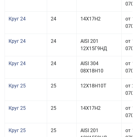
070,0
Круг 24
24
14Х17Н2
от 1
070,0
Круг 24
24
AISI 201
от 1
12Х15Г9НД
070,0
Круг 24
24
AISI 304
от 1
08Х18Н10
070,0
Круг 25
25
12Х18Н10Т
от 2
070,0
Круг 25
25
14Х17Н2
от 1
070,0
Круг 25
25
AISI 201
от 1