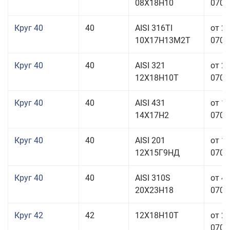
08Х18Н10
070,0
Круг 40
40
AISI 316TI
от 2
10Х17Н13М2Т
070,0
Круг 40
40
AISI 321
от 2
12Х18Н10Т
070,0
Круг 40
40
AISI 431
от 1
14Х17Н2
070,0
Круг 40
40
AISI 201
от 1
12Х15Г9НД
070,0
Круг 40
40
AISI 310S
от 4
20Х23Н18
070,0
Круг 42
42
12Х18Н10Т
от 2
070,0