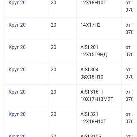
Круг 20
20
12Х18Н10Т
от 2
070,0
Круг 20
20
14Х17Н2
от 1
070,0
Круг 20
20
AISI 201
от 1
12Х15Г9НД
070,0
Круг 20
20
AISI 304
от 1
08Х18Н10
070,0
Круг 20
20
AISI 316TI
от 2
10Х17Н13М2Т
070,0
Круг 20
20
AISI 321
от 2
12Х18Н10Т
070,0
Круг 20
20
AISI 310S
от 3