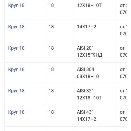
Круг 18
18
12Х18Н10Т
от 2
070,0
Круг 18
18
14Х17Н2
от 1
070,0
Круг 18
18
AISI 201
от 1
12Х15Г9НД
070,0
Круг 18
18
AISI 304
от 1
08Х18Н10
070,0
Круг 18
18
AISI 321
от 2
12Х18Н10Т
070,0
Круг 18
18
AISI 431
от 1
14Х17Н2
070,0