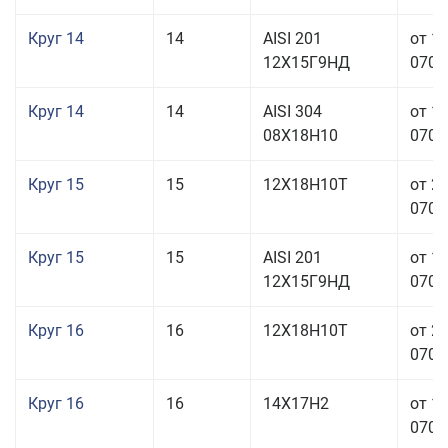
Круг 14
14
AISI 201
от 1
12Х15Г9НД
070,0
Круг 14
14
AISI 304
от 1
08Х18Н10
070,0
Круг 15
15
12Х18Н10Т
от 2
070,0
Круг 15
15
AISI 201
от 1
12Х15Г9НД
070,0
Круг 16
16
12Х18Н10Т
от 2
070,0
Круг 16
16
14Х17Н2
от 1
070,0