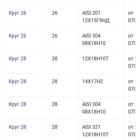
Круг 26
26
AISI 201
от 1
12Х15Г9НД
070,0
Круг 26
26
AISI 304
от 1
08Х18Н10
070,0
Круг 28
28
12Х18Н10Т
от 2
070,0
Круг 28
28
14Х17Н2
от 1
070,0
Круг 28
28
AISI 304
от 1
08Х18Н10
070,0
Круг 28
28
AISI 321
от 2
12Х18Н10Т
070,0