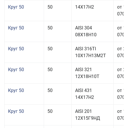
Круг 50
50
14Х17Н2
от 1
070,0
Круг 50
50
AISI 304
от 1
08Х18Н10
070,0
Круг 50
50
AISI 316TI
от 2
10Х17Н13М2Т
070,0
Круг 50
50
AISI 321
от 2
12Х18Н10Т
070,0
Круг 50
50
AISI 431
от 1
14Х17Н2
070,0
Круг 50
50
AISI 201
от 1
12Х15Г9НД
070,0