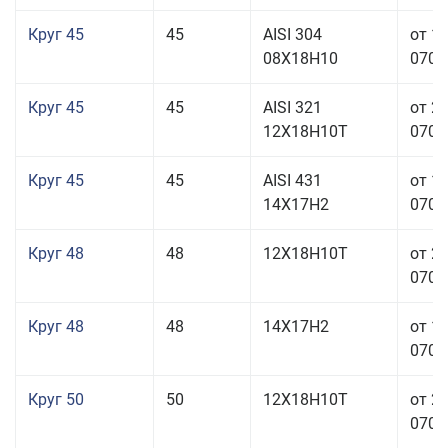
Круг 45
45
AISI 304
от 1
08Х18Н10
070,0
Круг 45
45
AISI 321
от 2
12Х18Н10Т
070,0
Круг 45
45
AISI 431
от 1
14Х17Н2
070,0
Круг 48
48
12Х18Н10Т
от 2
070,0
Круг 48
48
14Х17Н2
от 1
070,0
Круг 50
50
12Х18Н10Т
от 2
070,0