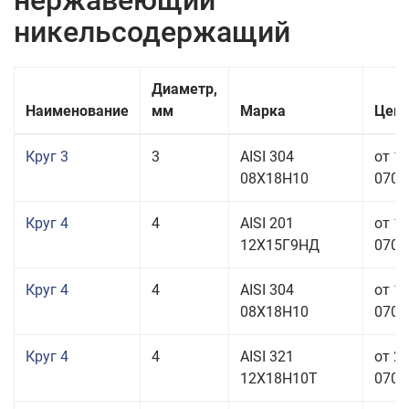
нержавеющий
никельсодержащий
Диаметр,
Наименование
мм
Марка
Цена
Круг 3
3
AISI 304
от 1
08Х18Н10
070,0
Круг 4
4
AISI 201
от 1
12Х15Г9НД
070,0
Круг 4
4
AISI 304
от 1
08Х18Н10
070,0
Круг 4
4
AISI 321
от 2
12Х18Н10Т
070,0