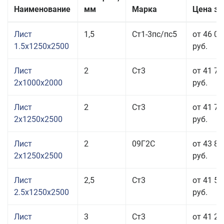
Наименование
мм
Марка
Цена за
Лист
1,5
Ст1-3пс/пс5
от 46 01
1.5x1250x2500
руб.
Лист
2
Ст3
от 41 72
2x1000x2000
руб.
Лист
2
Ст3
от 41 72
2x1250x2500
руб.
Лист
2
09Г2С
от 43 86
2x1250x2500
руб.
Лист
2,5
Ст3
от 41 53
2.5x1250x2500
руб.
Лист
3
Ст3
от 41 23