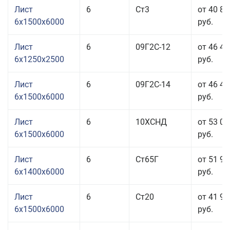
Лист
6
Ст3
от 40 86
6x1500x6000
руб.
Лист
6
09Г2С-12
от 46 40
6x1250x2500
руб.
Лист
6
09Г2С-14
от 46 40
6x1500x6000
руб.
Лист
6
10ХСНД
от 53 06
6x1500x6000
руб.
Лист
6
Ст65Г
от 51 96
6x1400x6000
руб.
Лист
6
Ст20
от 41 96
6x1500x6000
руб.