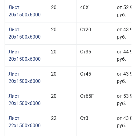
Лист
20
40Х
от 52 96
20x1500x6000
руб.
Лист
20
Ст20
от 43 96
20x1500x6000
руб.
Лист
20
Ст35
от 44 96
20x1500x6000
руб.
Лист
20
Ст45
от 43 96
20x1500x6000
руб.
Лист
20
Ст65Г
от 53 96
20x1500x6000
руб.
Лист
22
Ст3
от 43 06
22x1500x6000
руб.