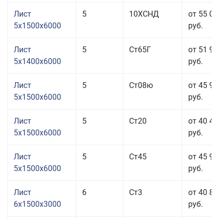
Лист
5
10ХСНД
от 55 06
5x1500x6000
руб.
Лист
5
Ст65Г
от 51 96
5x1400x6000
руб.
Лист
5
Ст08ю
от 45 96
5x1500x6000
руб.
Лист
5
Ст20
от 40 46
5x1500x6000
руб.
Лист
5
Ст45
от 45 96
5x1500x6000
руб.
Лист
6
Ст3
от 40 86
6x1500x3000
руб.