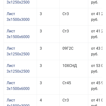
3x1250x2500
руб.
Лист
3
Ст3
от 41 23
3x1500x3000
руб.
Лист
3
Ст3
от 41 23
3x1500x6000
руб.
Лист
3
09Г2С
от 43 36
3x1250x2500
руб.
Лист
3
10ХСНД
от 53 06
3x1250x2500
руб.
Лист
3
Ст45
от 45 96
3x1500x6000
руб.
Лист
4
Ст3
от 41 07
4x1500x3000
руб.