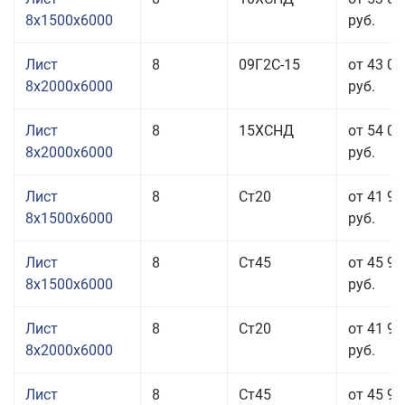
8x1500x6000
руб.
Лист
8
09Г2С-15
от 43 00
8x2000x6000
руб.
Лист
8
15ХСНД
от 54 06
8x2000x6000
руб.
Лист
8
Ст20
от 41 96
8x1500x6000
руб.
Лист
8
Ст45
от 45 96
8x1500x6000
руб.
Лист
8
Ст20
от 41 96
8x2000x6000
руб.
Лист
8
Ст45
от 45 96