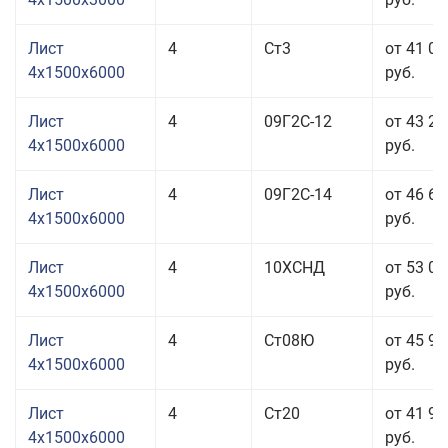
Лист
4
Ст3
от 41 07
4x1500x6000
руб.
Лист
4
09Г2С-12
от 43 20
4x1500x6000
руб.
Лист
4
09Г2С-14
от 46 60
4x1500x6000
руб.
Лист
4
10ХСНД
от 53 06
4x1500x6000
руб.
Лист
4
Ст08Ю
от 45 96
4x1500x6000
руб.
Лист
4
Ст20
от 41 96
4x1500x6000
руб.