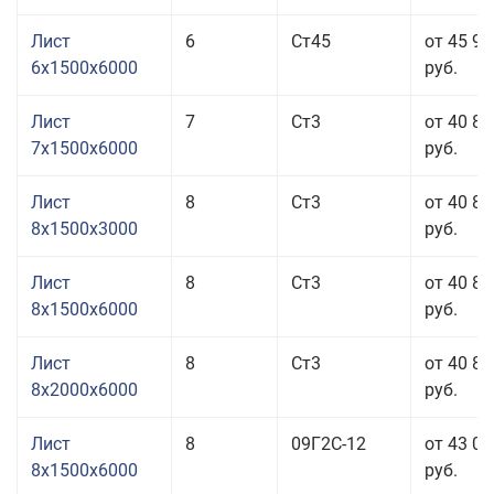
Лист
6
Ст45
от 45 96
6x1500x6000
руб.
Лист
7
Ст3
от 40 86
7x1500x6000
руб.
Лист
8
Ст3
от 40 86
8x1500x3000
руб.
Лист
8
Ст3
от 40 86
8x1500x6000
руб.
Лист
8
Ст3
от 40 86
8x2000x6000
руб.
Лист
8
09Г2С-12
от 43 00
8x1500x6000
руб.