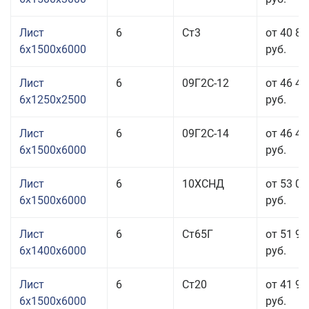
Лист
6
Ст3
от 40 86
6x1500x6000
руб.
Лист
6
09Г2С-12
от 46 40
6x1250x2500
руб.
Лист
6
09Г2С-14
от 46 40
6x1500x6000
руб.
Лист
6
10ХСНД
от 53 06
6x1500x6000
руб.
Лист
6
Ст65Г
от 51 96
6x1400x6000
руб.
Лист
6
Ст20
от 41 96
6x1500x6000
руб.