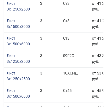
Лист
3
Ст3
от 41 23
3x1250x2500
руб.
Лист
3
Ст3
от 41 23
3x1500x3000
руб.
Лист
3
Ст3
от 41 23
3x1500x6000
руб.
Лист
3
09Г2С
от 43 36
3x1250x2500
руб.
Лист
3
10ХСНД
от 53 06
3x1250x2500
руб.
Лист
3
Ст45
от 45 96
3x1500x6000
руб.