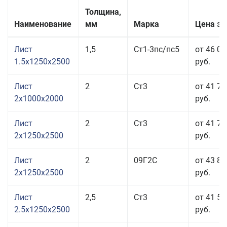
Толщина,
Наименование
мм
Марка
Цена за
Лист
1,5
Ст1-3пс/пс5
от 46 01
1.5x1250x2500
руб.
Лист
2
Ст3
от 41 72
2x1000x2000
руб.
Лист
2
Ст3
от 41 72
2x1250x2500
руб.
Лист
2
09Г2С
от 43 86
2x1250x2500
руб.
Лист
2,5
Ст3
от 41 53
2.5x1250x2500
руб.