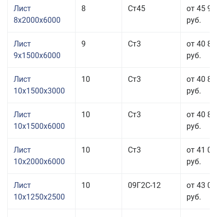
Лист
8
Ст45
от 45 96
8x2000x6000
руб.
Лист
9
Ст3
от 40 86
9x1500x6000
руб.
Лист
10
Ст3
от 40 86
10x1500x3000
руб.
Лист
10
Ст3
от 40 86
10x1500x6000
руб.
Лист
10
Ст3
от 41 06
10x2000x6000
руб.
Лист
10
09Г2С-12
от 43 00
10x1250x2500
руб.