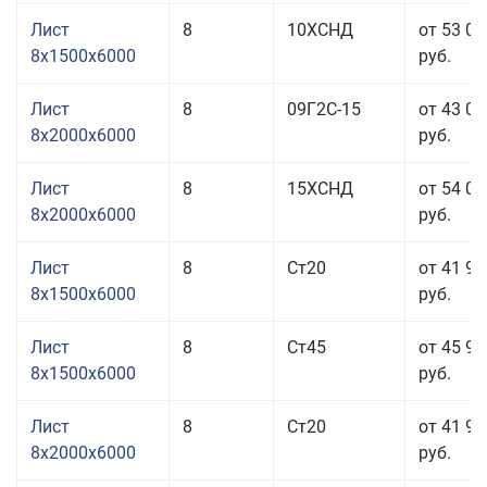
Лист
8
10ХСНД
от 53 06
8x1500x6000
руб.
Лист
8
09Г2С-15
от 43 00
8x2000x6000
руб.
Лист
8
15ХСНД
от 54 06
8x2000x6000
руб.
Лист
8
Ст20
от 41 96
8x1500x6000
руб.
Лист
8
Ст45
от 45 96
8x1500x6000
руб.
Лист
8
Ст20
от 41 96
8x2000x6000
руб.