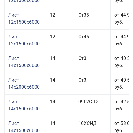
12x1500x6000
руб.
Лист
12
Ст35
от 44 96
12x1500x6000
руб.
Лист
12
Ст45
от 44 96
12x1500x6000
руб.
Лист
14
Ст3
от 40 56
14x1500x6000
руб.
Лист
14
Ст3
от 40 56
14x2000x6000
руб.
Лист
14
09Г2С-12
от 42 56
14x1500x6000
руб.
Лист
14
10ХСНД
от 53 06
14x1500x6000
руб.