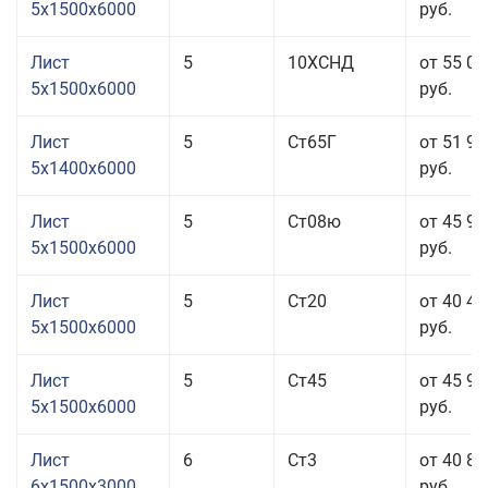
5x1500x6000
руб.
Лист
5
10ХСНД
от 55 06
5x1500x6000
руб.
Лист
5
Ст65Г
от 51 96
5x1400x6000
руб.
Лист
5
Ст08ю
от 45 96
5x1500x6000
руб.
Лист
5
Ст20
от 40 46
5x1500x6000
руб.
Лист
5
Ст45
от 45 96
5x1500x6000
руб.
Лист
6
Ст3
от 40 86
6x1500x3000
руб.